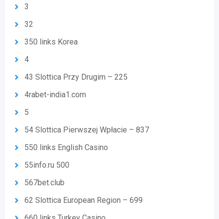
3
32
350 links Korea
4
43 Slottica Przy Drugim – 225
4rabet-india1.com
5
54 Slottica Pierwszej Wpłacie – 837
550 links English Casino
55info.ru 500
567bet.club
62 Slottica European Region – 699
660 links Turkey Casino