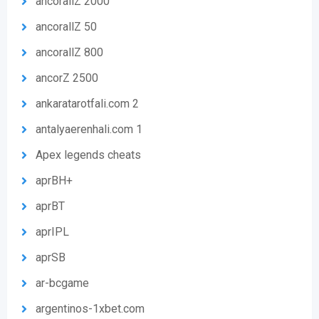
ancorallZ 2000
ancorallZ 50
ancorallZ 800
ancorZ 2500
ankaratarotfali.com 2
antalyaerenhali.com 1
Apex legends cheats
aprBH+
aprBT
aprIPL
aprSB
ar-bcgame
argentinos-1xbet.com