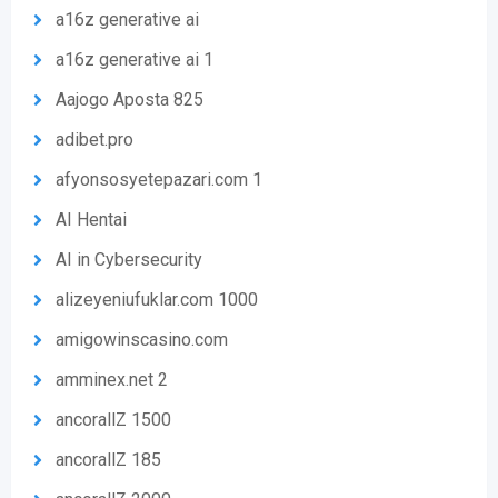
a16z generative ai
a16z generative ai 1
Aajogo Aposta 825
adibet.pro
afyonsosyetepazari.com 1
AI Hentai
AI in Cybersecurity
alizeyeniufuklar.com 1000
amigowinscasino.com
amminex.net 2
ancorallZ 1500
ancorallZ 185