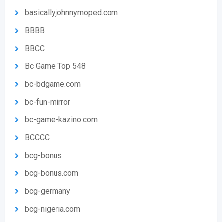
basicallyjohnnymoped.com
BBBB
BBCC
Bc Game Top 548
bc-bdgame.com
bc-fun-mirror
bc-game-kazino.com
BCCCC
bcg-bonus
bcg-bonus.com
bcg-germany
bcg-nigeria.com