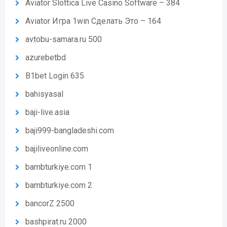
Aviator Slottica Live Casino Software – 384
Aviator Игра 1win Сделать Это – 164
avtobu-samara.ru 500
azurebetbd
B1bet Login 635
bahisyasal
baji-live.asia
baji999-bangladeshi.com
bajiliveonline.com
bambturkiye.com 1
bambturkiye.com 2
bancorZ 2500
bashpirat.ru 2000