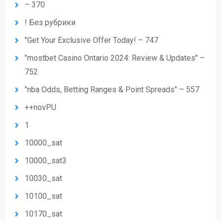
– 370
! Без рубрики
"Get Your Exclusive Offer Today! – 747
"mostbet Casino Ontario 2024: Review & Updates" –
752
"nba Odds, Betting Ranges & Point Spreads" – 557
++novPU
1
10000_sat
10000_sat3
10030_sat
10100_sat
10170_sat