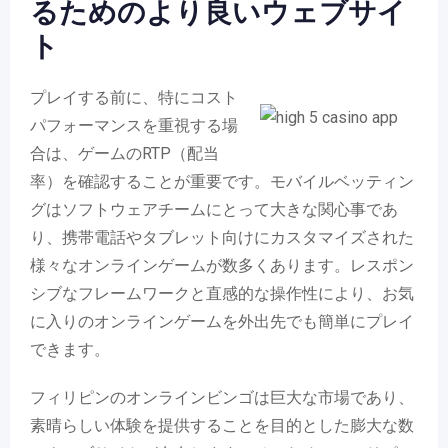
るためのより良いウェブサイ
ト
プレイする前に、特にコスト
パフォーマンスを重視する場
合は、ゲームのRTP（配当
率）を確認することが重要です。モバイルベッティン
グはソフトウェアチームにとって大きな関心事であ
り、携帯電話やタブレット向けにカスタマイズされた
様々なオンラインゲームが数多くあります。レスポン
シブなフレームワークと直感的な操作性により、お気
に入りのオンラインゲームを外出先でも簡単にプレイ
できます。
フィリピンのオンラインビンゴは巨大な市場であり、
素晴らしい体験を提供することを目的とした膨大な数