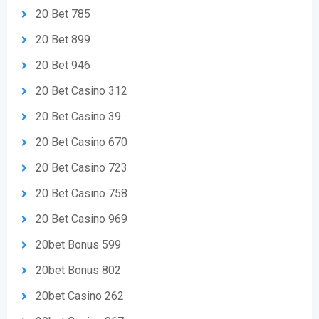
20 Bet 785
20 Bet 899
20 Bet 946
20 Bet Casino 312
20 Bet Casino 39
20 Bet Casino 670
20 Bet Casino 723
20 Bet Casino 758
20 Bet Casino 969
20bet Bonus 599
20bet Bonus 802
20bet Casino 262