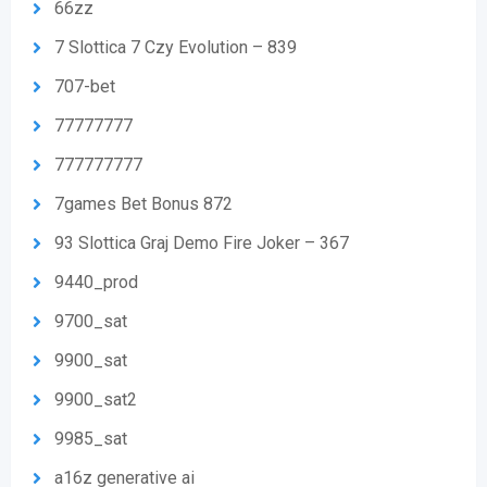
66zz
7 Slottica 7 Czy Evolution – 839
707-bet
77777777
777777777
7games Bet Bonus 872
93 Slottica Graj Demo Fire Joker – 367
9440_prod
9700_sat
9900_sat
9900_sat2
9985_sat
a16z generative ai