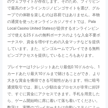
のウェブサイトが存在します。そのため、フィリピン
で最高のオンラインカジノビンゴサイトを選び、グル
ープでの体験を楽しむのは容易ではありません。本物
の通貨を使ったオンラインカジノサイトでは、Pala
Local Casino United Statesが提供するオンラインビン
ゴで使える25ドルの無料ボーナスのような入金不要ボ
ーナスや、資金を増やすための入金マッチなどを提供
しています。また、ビンゴルームでプレイできる無料
ビンゴアクセスを提供しているところもあります。
プレイヤーは1クレジットあたり最低0.10ドルから、1
カードあたり最大10ドルまで賭けることができ、より
大きな賞金を獲得できる可能性があります。特に暗号
通貨取引では、新しい少額出金プロセスが非常に好評
で、すぐに賞金にアクセスできます。手札を用意した
ら、ゲーム開始時に席に着いて落ち着いてください。
数字は、実際のプレイヤーまたは自動システムによっ