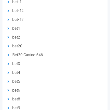
bet-1
bet-12
bet-13
bet1
bet2
bet20
Bet20 Casino 646
bet3
bet4
bet5
bet6
bet8
bet9