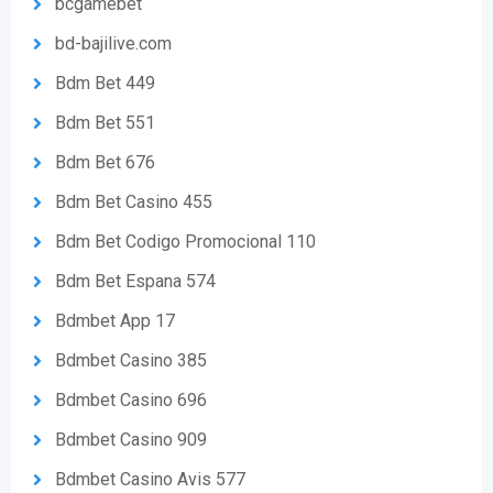
bcgamebet
bd-bajilive.com
Bdm Bet 449
Bdm Bet 551
Bdm Bet 676
Bdm Bet Casino 455
Bdm Bet Codigo Promocional 110
Bdm Bet Espana 574
Bdmbet App 17
Bdmbet Casino 385
Bdmbet Casino 696
Bdmbet Casino 909
Bdmbet Casino Avis 577