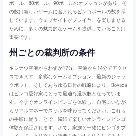
ボール、80ボール、90ボールのオプションがあり、そ
の数は新しいゲームに含まれるビンゴボールの数を示
しています。ウェブサイトがプレイヤーを楽しませる
ために、多くの魅力的なゲームを提供していることは
重要です。
州ごとの裁判所の条件
キシナウ空港からわずか17分、空港から14分でアクセ
スできます。多彩なゲームオプション、最新のジャッ
クポット、そしてあらゆる日付の戦略により、Bovada
はビンゴ愛好家にとって最適な選択肢となっていま
す。今すぐオンラインビンゴを体験し、自宅にいなが
らリアルマネーでスリルを味わってください。これら
の手順に従うことで、繊細で楽しいオンラインビンゴ
体験が保証されます。さて、家族と一緒にビンゴをプ