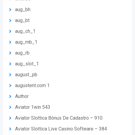
aug_bh
aug_bt
aug_ch_1
aug_mb_1
aug_rb
aug_slot_1
august_pb
augustent.com 1
Author
Aviator 1win 543
Aviator Slottica Bônus De Cadastro – 910
Aviator Slottica Live Casino Software – 384