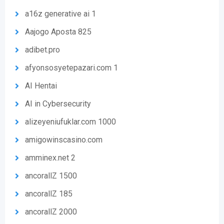
a16z generative ai 1
Aajogo Aposta 825
adibet.pro
afyonsosyetepazari.com 1
AI Hentai
AI in Cybersecurity
alizeyeniufuklar.com 1000
amigowinscasino.com
amminex.net 2
ancorallZ 1500
ancorallZ 185
ancorallZ 2000