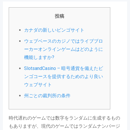
投稿
カナダの新しいビンゴサイト
ウェブベースのカジノではライブブロ
ーカーオンラインゲームはどのように
機能しますか?
SlotsandCasino – 暗号通貨を備えたビ
ンゴコースを提供するためのより良い
ウェブサイト
州ごとの裁判所の条件
時代遅れのゲームでは数字をランダムに生成するもの
もありますが、現代のゲームではランダムナンバージ