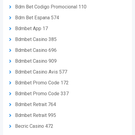
Bdm Bet Codigo Promocional 110
Bdm Bet Espana 574
Bdmbet App 17
Bdmbet Casino 385
Bdmbet Casino 696
Bdmbet Casino 909
Bdmbet Casino Avis 577
Bdmbet Promo Code 172
Bdmbet Promo Code 337
Bdmbet Retrait 764
Bdmbet Retrait 995
Becric Casino 472