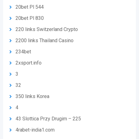
20bet Pl 544
20bet Pl 830
220 links Switzerland Crypto
2200 links Thailand Casino
234bet
2xsport.info
3
32
350 links Korea
4
43 Slottica Przy Drugim – 225
4rabet-india1.com