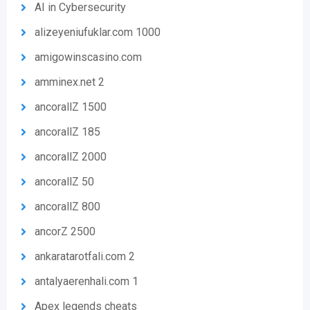
AI in Cybersecurity
alizeyeniufuklar.com 1000
amigowinscasino.com
amminex.net 2
ancorallZ 1500
ancorallZ 185
ancorallZ 2000
ancorallZ 50
ancorallZ 800
ancorZ 2500
ankaratarotfali.com 2
antalyaerenhali.com 1
Apex legends cheats