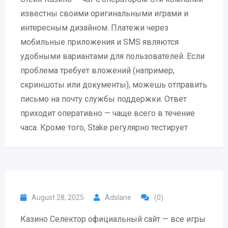
известны своими оригинальными играми и
интересным дизайном. Платежи через
мобильные приложения и SMS являются
удобными вариантами для пользователей. Если
проблема требует вложений (например,
скриншоты или документы), можешь отправить
письмо на почту службы поддержки. Ответ
приходит оперативно — чаще всего в течение
часа. Кроме того, Stake регулярно тестирует
August 28, 2025
Adslane
(0)
Казино Селектор официальный сайт — все игры