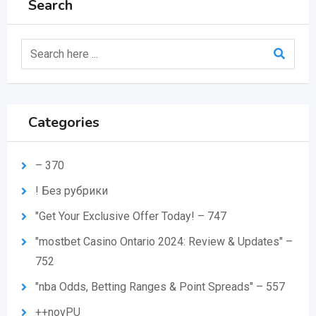
Search
Categories
– 370
! Без рубрики
"Get Your Exclusive Offer Today! – 747
"mostbet Casino Ontario 2024: Review & Updates" –
752
"nba Odds, Betting Ranges & Point Spreads" – 557
++novPU