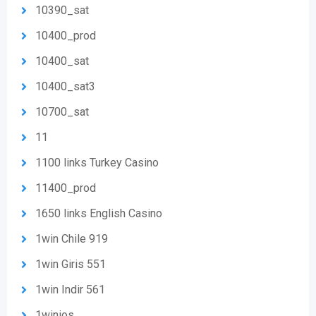
10390_sat
10400_prod
10400_sat
10400_sat3
10700_sat
11
1100 links Turkey Casino
11400_prod
1650 links English Casino
1win Chile 919
1win Giris 551
1win Indir 561
1winios