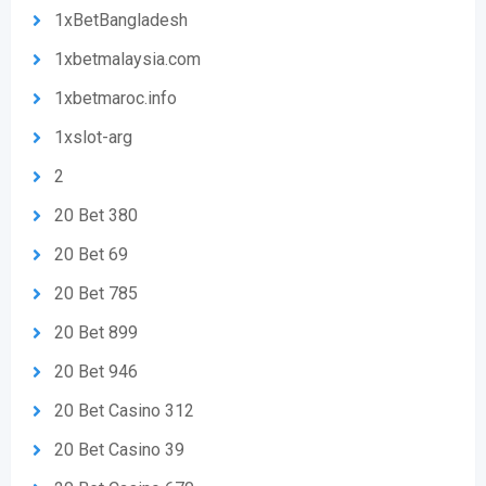
1xBetBangladesh
1xbetmalaysia.com
1xbetmaroc.info
1xslot-arg
2
20 Bet 380
20 Bet 69
20 Bet 785
20 Bet 899
20 Bet 946
20 Bet Casino 312
20 Bet Casino 39