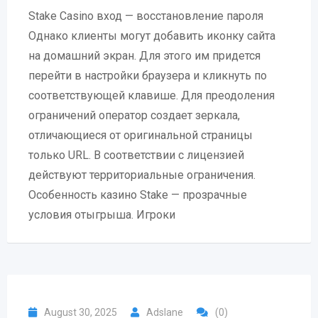
Stake Casino вход — восстановление пароля
Однако клиенты могут добавить иконку сайта
на домашний экран. Для этого им придется
перейти в настройки браузера и кликнуть по
соответствующей клавише. Для преодоления
ограничений оператор создает зеркала,
отличающиеся от оригинальной страницы
только URL. В соответствии с лицензией
действуют территориальные ограничения.
Особенность казино Stake — прозрачные
условия отыгрыша. Игроки
August 30, 2025
Adslane
(0)