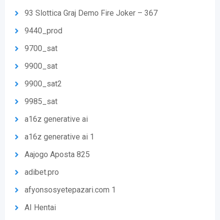
93 Slottica Graj Demo Fire Joker – 367
9440_prod
9700_sat
9900_sat
9900_sat2
9985_sat
a16z generative ai
a16z generative ai 1
Aajogo Aposta 825
adibet.pro
afyonsosyetepazari.com 1
AI Hentai