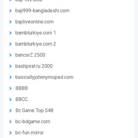
baji999-bangladeshi.com
bajiliveonline.com
bambturkiye.com 1
bambturkiye.com 2
bancorZ 2500
bashpirat.ru 2000
basicallyjohnnymoped.com
BBBB
BBCC
Bc Game Top 548
bc-bdgame.com
bc-fun-mirror