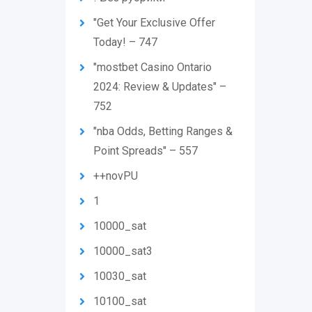
"Get Your Exclusive Offer
Today! – 747
"mostbet Casino Ontario
2024: Review & Updates" –
752
"nba Odds, Betting Ranges &
Point Spreads" – 557
++novPU
1
10000_sat
10000_sat3
10030_sat
10100_sat