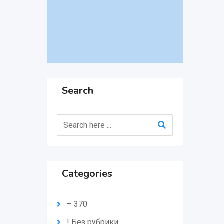
Search
Categories
– 370
! Без рубрики