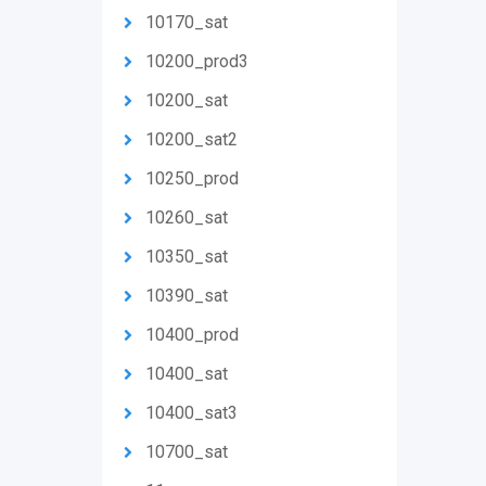
10170_sat
10200_prod3
10200_sat
10200_sat2
10250_prod
10260_sat
10350_sat
10390_sat
10400_prod
10400_sat
10400_sat3
10700_sat