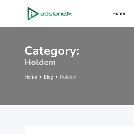
Skip
to
Home
content
Category:
Holdem
Home
Blog
Holdem