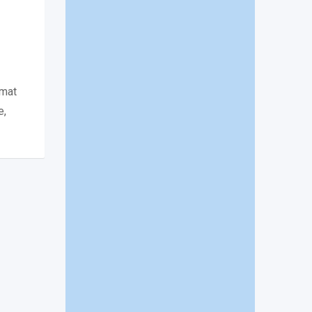
rmat
e,