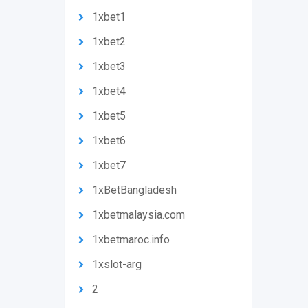
1xbet1
1xbet2
1xbet3
1xbet4
1xbet5
1xbet6
1xbet7
1xBetBangladesh
1xbetmalaysia.com
1xbetmaroc.info
1xslot-arg
2