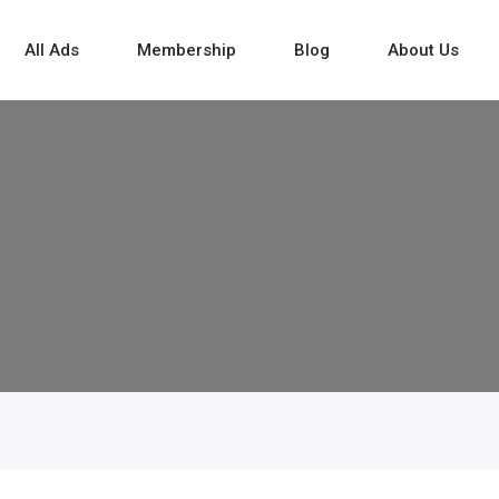
All Ads
Membership
Blog
About Us