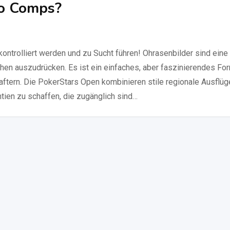
no Comps?
kontrolliert werden und zu Sucht führen! Ohrasenbilder sind eine
en auszudrücken. Es ist ein einfaches, aber faszinierendes Fo
tern. Die PokerStars Open kombinieren stile regionale Ausflüg
ien zu schaffen, die zugänglich sind…