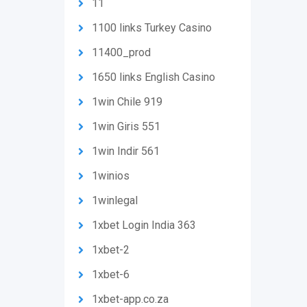
11
1100 links Turkey Casino
11400_prod
1650 links English Casino
1win Chile 919
1win Giris 551
1win Indir 561
1winios
1winlegal
1xbet Login India 363
1xbet-2
1xbet-6
1xbet-app.co.za