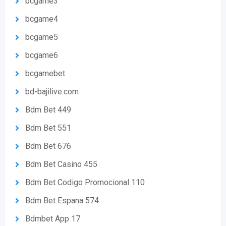
bcgame3
bcgame4
bcgame5
bcgame6
bcgamebet
bd-bajilive.com
Bdm Bet 449
Bdm Bet 551
Bdm Bet 676
Bdm Bet Casino 455
Bdm Bet Codigo Promocional 110
Bdm Bet Espana 574
Bdmbet App 17