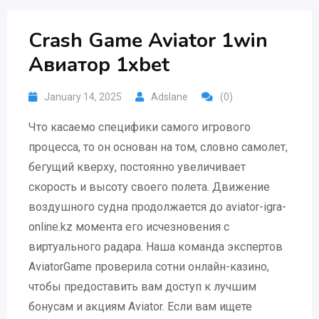
Crash Game Aviator 1win
Авиатор 1xbet
January 14, 2025
Adslane
(0)
Что касаемо специфики самого игрового
процесса, то он основан на том, словно самолет,
бегущий кверху, постоянно увеличивает
скорость и высоту своего полета. Движение
воздушного судна продолжается до aviator-igra-
online.kz момента его исчезновения с
виртуального радара. Наша команда экспертов
AviatorGame проверила сотни онлайн-казино,
чтобы предоставить вам доступ к лучшим
бонусам и акциям Aviator. Если вам ищете