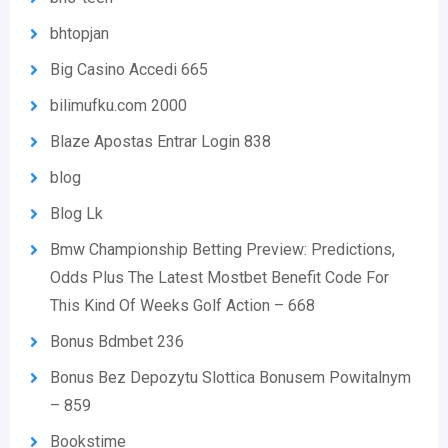
bhtopjan
Big Casino Accedi 665
bilimufku.com 2000
Blaze Apostas Entrar Login 838
blog
Blog Lk
Bmw Championship Betting Preview: Predictions,
Odds Plus The Latest Mostbet Benefit Code For
This Kind Of Weeks Golf Action – 668
Bonus Bdmbet 236
Bonus Bez Depozytu Slottica Bonusem Powitalnym
– 859
Bookstime