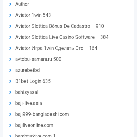
Author
Aviator 1win 543
Aviator Slottica Bônus De Cadastro – 910
Aviator Slottica Live Casino Software – 384
Aviator Игра 1win Сделать Это – 164
avtobu-samara.ru 500
azurebetbd
B1bet Login 635
bahisyasal
baji-live.asia
baji999-bangladeshi.com
bajiliveonline.com
bambturkiye.com 1