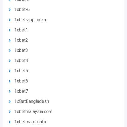
1xbet-6
1xbet-app.co.za
1xbet1
1xbet2
1xbet3
1xbet4
1xbet5
1xbet6
1xbet7
1xBetBangladesh
1xbetmalaysia.com
1xbetmaroc.info