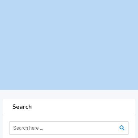
Search