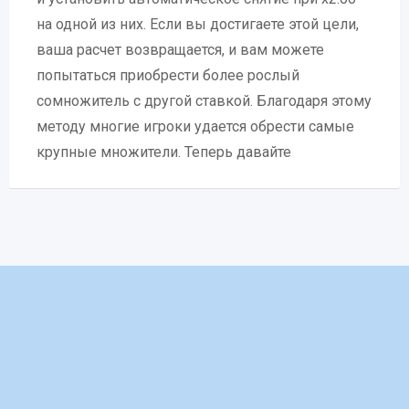
на одной из них. Если вы достигаете этой цели,
ваша расчет возвращается, и вам можете
попытаться приобрести более рослый
сомножитель с другой ставкой. Благодаря этому
методу многие игроки удается обрести самые
крупные множители. Теперь давайте