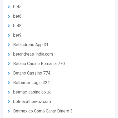
bet5
bet6
bet8
bet9
Betandreas App 31
betandreas-india.com
Betano Casino Romania 770
Betano Cassino 774
Betbarter Login 324
betmac-casino.co.uk
betmarathon-uz.com
Betmexico Como Ganar Dinero 3