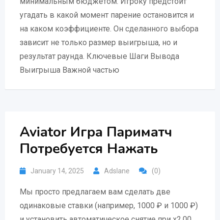
минимальным бюджетом. Игроку предстоит
угадать в какой момент парение остановится и
на каком коэффициенте. Он сделанного выбора
зависит не только размер выигрыша, но и
результат раунда. Ключевые Шаги Вывода
Выигрыша Важной частью
Aviator Игра Париматч
Потребуется Нажать
January 14, 2025
Adslane
(0)
Мы просто предлагаем вам сделать две
одинаковые ставки (например, 1000 ₽ и 1000 ₽)
и установить автоматическое снятие при x2.00