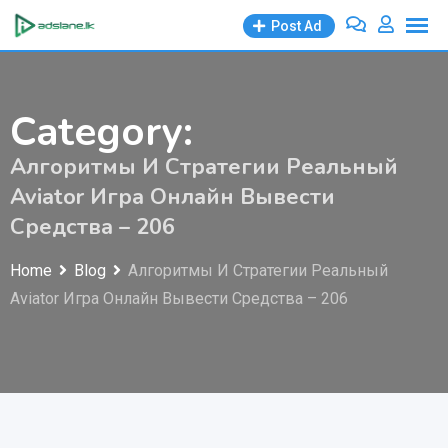
Skip
Post Ad
to
content
Category:
Алгоритмы И Стратегии Реальный
Aviator Игра Онлайн Вывести
Средства – 206
Home
Blog
Алгоритмы И Стратегии Реальный
Aviator Игра Онлайн Вывести Средства – 206