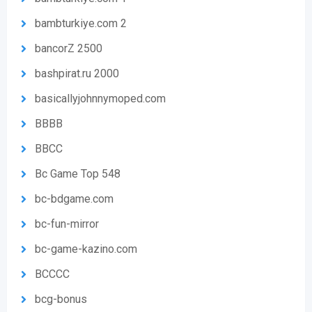
bambturkiye.com 2
bancorZ 2500
bashpirat.ru 2000
basicallyjohnnymoped.com
BBBB
BBCC
Bc Game Top 548
bc-bdgame.com
bc-fun-mirror
bc-game-kazino.com
BCCCC
bcg-bonus