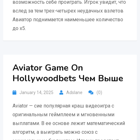
возможность себе проиграть. Игрок увидит, что
вслед за тем трех-четырех неудачных взлетов
Авиатор поднимается наименьшее количество
до х5.
Aviator Game On
Hollywoodbets Чем Выше
January 14, 2025
Adslane
(0)
Aviator — сие популярная краш видеоигра с
оригинальным геймплеем и мгновенными
выплатами. В ее основе лежит математический
алгоритм, а выиграть можно союз с