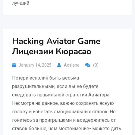
лучший
Hacking Aviator Game
Лицензии Кюрасао
January 14, 2025
Adslane
(0)
Потери исполин быть весьма
разрушительными, если вы не будете
следовать правильной стратегии Авиатора.
Несмотря на данное, важно сохранять ясную
голову и избегать эмоциональных ставок. Не
гонитесь за проигрышами и воздержитесь от
ставок больше, чем местоимение- можете дать