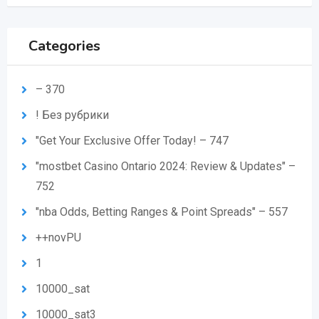
Categories
– 370
! Без рубрики
"Get Your Exclusive Offer Today! – 747
"mostbet Casino Ontario 2024: Review & Updates" –
752
"nba Odds, Betting Ranges & Point Spreads" – 557
++novPU
1
10000_sat
10000_sat3