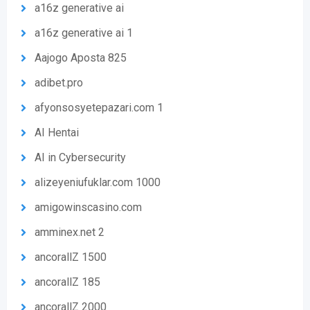
a16z generative ai
a16z generative ai 1
Aajogo Aposta 825
adibet.pro
afyonsosyetepazari.com 1
AI Hentai
AI in Cybersecurity
alizeyeniufuklar.com 1000
amigowinscasino.com
amminex.net 2
ancorallZ 1500
ancorallZ 185
ancorallZ 2000