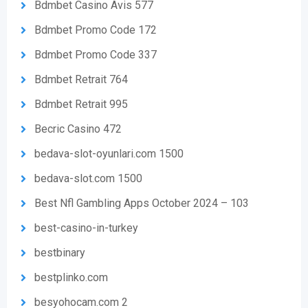
Bdmbet Casino Avis 577
Bdmbet Promo Code 172
Bdmbet Promo Code 337
Bdmbet Retrait 764
Bdmbet Retrait 995
Becric Casino 472
bedava-slot-oyunlari.com 1500
bedava-slot.com 1500
Best Nfl Gambling Apps October 2024 – 103
best-casino-in-turkey
bestbinary
bestplinko.com
besyohocam.com 2