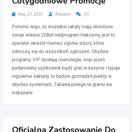
Cotygodniowe Promocje
May 27, 2025
Adslane
(0)
Pomimo tego, że wszelkie rabaty mają określone
swoje własne 20Bet nadprogram maksymy, jest to
operator określił również ogólne wzory, które
odnoszą się do wszystkich ogłoszeń. Obydwa
programy VIP działają równolegle, więc jeżeli
podarowany użytkownik bądź grać w kasynie i typuje
regularnie zakłady, to będzie gromadził punkty w
obydwu systemach. Zabawa polega na graniu we
wskazane
Oficjalna Zastosowanie Do