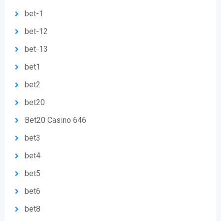
bet-1
bet-12
bet-13
bet1
bet2
bet20
Bet20 Casino 646
bet3
bet4
bet5
bet6
bet8