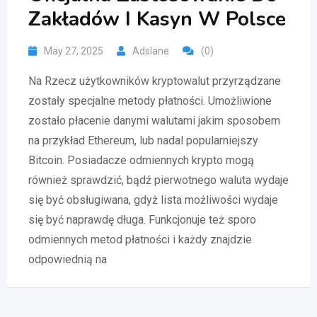
Zakładów I Kasyn W Polsce
May 27, 2025
Adslane
(0)
Na Rzecz użytkowników kryptowalut przyrządzane
zostały specjalne metody płatności. Umożliwione
zostało płacenie danymi walutami jakim sposobem
na przykład Ethereum, lub nadal popularniejszy
Bitcoin. Posiadacze odmiennych krypto mogą
również sprawdzić, bądź pierwotnego waluta wydaje
się być obsługiwana, gdyż lista możliwości wydaje
się być naprawdę długa. Funkcjonuje też sporo
odmiennych metod płatności i każdy znajdzie
odpowiednią na