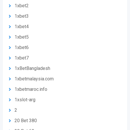
1xbet2
1xbet3
1xbet4
1xbet5
1xbet6
1xbet7
1xBetBangladesh
1xbetmalaysia.com
1xbetmaroc.info
1xslot-arg
2
20 Bet 380