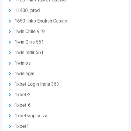
11400_prod
1650 links English Casino
1win Chile 919
1win Giris 551
1win Indir 561
1winios
1winlegal
1xbet Login India 363
1xbet-2
1xbet-6
1xbet-app.co.za
1xbet1