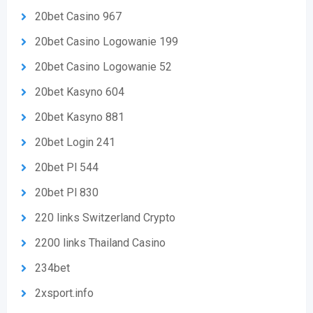
20bet Casino 967
20bet Casino Logowanie 199
20bet Casino Logowanie 52
20bet Kasyno 604
20bet Kasyno 881
20bet Login 241
20bet Pl 544
20bet Pl 830
220 links Switzerland Crypto
2200 links Thailand Casino
234bet
2xsport.info