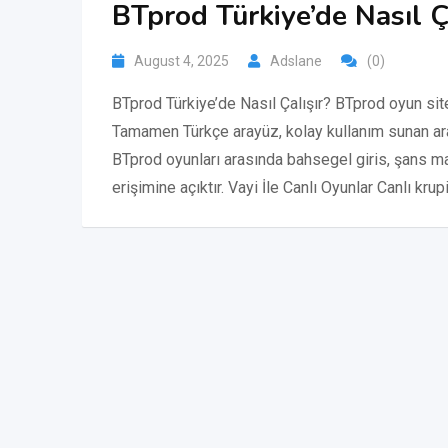
BTprod Türkiye’de Nasıl Ç
August 4, 2025
Adslane
(0)
BTprod Türkiye’de Nasıl Çalışır? BTprod oyun sit
Tamamen Türkçe arayüz, kolay kullanım sunan aray
BTprod oyunları arasında bahsegel giris, şans maki
erişimine açıktır. Vayi İle Canlı Oyunlar Canlı kru