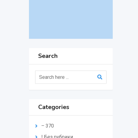
Search
Categories
– 370
! Без рубрики