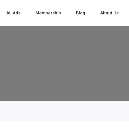
All Ads
Membership
Blog
About Us