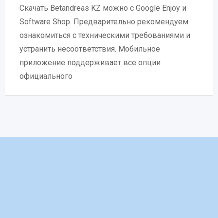
Скачать Betandreas KZ можно с Google Enjoy и
Software Shop. Предварительно рекомендуем
ознакомиться с техническими требованиями и
устранить несоответствия. Мобильное
приложение поддерживает все опции
официального