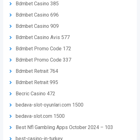
Bdmbet Casino 385
Bdmbet Casino 696
Bdmbet Casino 909
Bdmbet Casino Avis 577
Bdmbet Promo Code 172
Bdmbet Promo Code 337
Bdmbet Retrait 764
Bdmbet Retrait 995
Becric Casino 472
bedava-slot-oyunlari.com 1500
bedava-slot.com 1500
Best Nfl Gambling Apps October 2024 – 103
best-casino-in-turkey