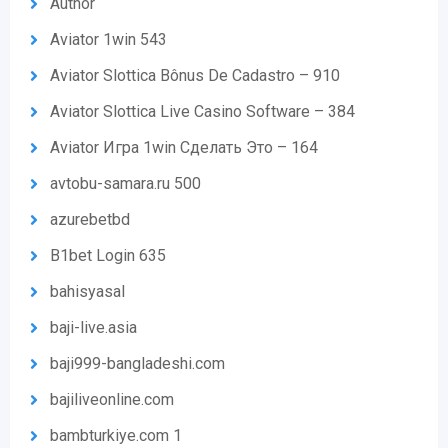
Author
Aviator 1win 543
Aviator Slottica Bônus De Cadastro – 910
Aviator Slottica Live Casino Software – 384
Aviator Игра 1win Сделать Это – 164
avtobu-samara.ru 500
azurebetbd
B1bet Login 635
bahisyasal
baji-live.asia
baji999-bangladeshi.com
bajiliveonline.com
bambturkiye.com 1