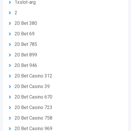
1xslot-arg
2
20 Bet 380
20 Bet 69
20 Bet 785
20 Bet 899
20 Bet 946
20 Bet Casino 312
20 Bet Casino 39
20 Bet Casino 670
20 Bet Casino 723
20 Bet Casino 758
20 Bet Casino 969