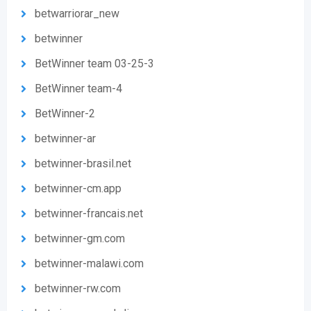
betwarriorar_new
betwinner
BetWinner team 03-25-3
BetWinner team-4
BetWinner-2
betwinner-ar
betwinner-brasil.net
betwinner-cm.app
betwinner-francais.net
betwinner-gm.com
betwinner-malawi.com
betwinner-rw.com