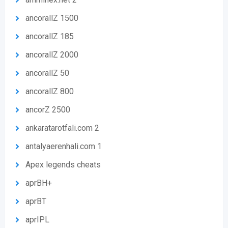
ancorallZ 1500
ancorallZ 185
ancorallZ 2000
ancorallZ 50
ancorallZ 800
ancorZ 2500
ankaratarotfali.com 2
antalyaerenhali.com 1
Apex legends cheats
aprBH+
aprBT
aprIPL