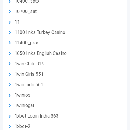
10400_sat3
10700_sat
11
1100 links Turkey Casino
11400_prod
1650 links English Casino
1win Chile 919
1win Giris 551
1win Indir 561
1winios
1winlegal
1xbet Login India 363
1xbet-2