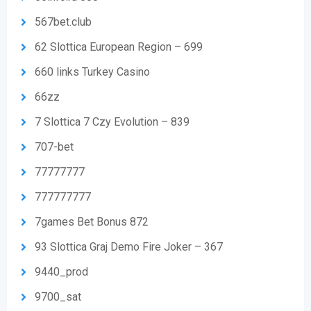
567bet.club
62 Slottica European Region – 699
660 links Turkey Casino
66zz
7 Slottica 7 Czy Evolution – 839
707-bet
77777777
777777777
7games Bet Bonus 872
93 Slottica Graj Demo Fire Joker – 367
9440_prod
9700_sat