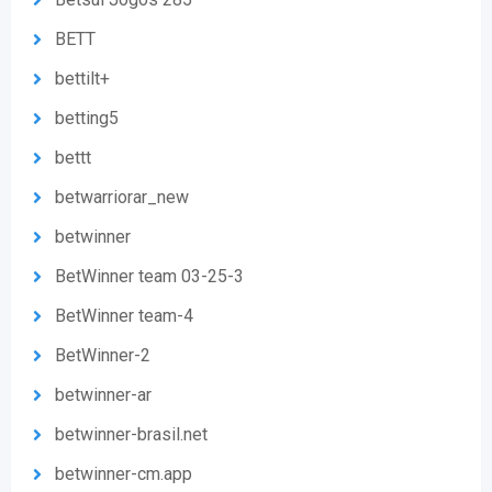
BETT
bettilt+
betting5
bettt
betwarriorar_new
betwinner
BetWinner team 03-25-3
BetWinner team-4
BetWinner-2
betwinner-ar
betwinner-brasil.net
betwinner-cm.app