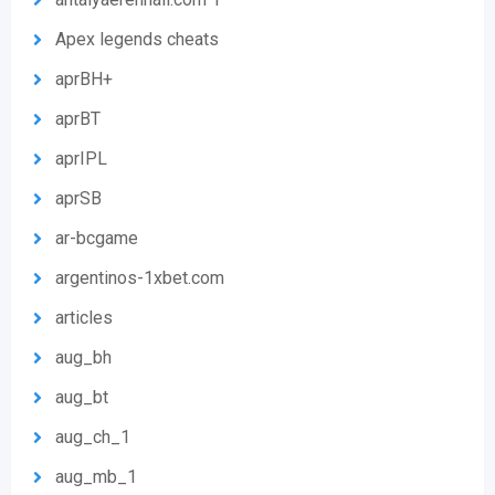
Apex legends cheats
aprBH+
aprBT
aprIPL
aprSB
ar-bcgame
argentinos-1xbet.com
articles
aug_bh
aug_bt
aug_ch_1
aug_mb_1