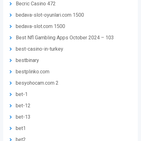
Becric Casino 472
bedava-slot-oyunlari.com 1500
bedava-slot.com 1500
Best Nfl Gambling Apps October 2024 – 103
best-casino-in-turkey
bestbinary
bestplinko.com
besyohocam.com 2
bet-1
bet-12
bet-13
bet1
bet2