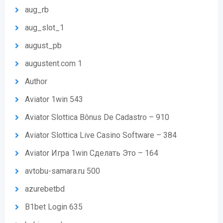
aug_rb
aug_slot_1
august_pb
augustent.com 1
Author
Aviator 1win 543
Aviator Slottica Bônus De Cadastro – 910
Aviator Slottica Live Casino Software – 384
Aviator Игра 1win Сделать Это – 164
avtobu-samara.ru 500
azurebetbd
B1bet Login 635