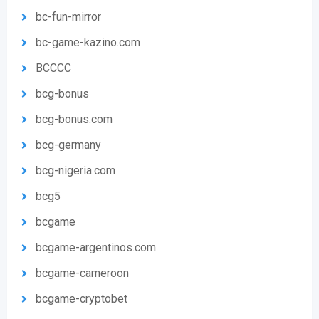
bc-fun-mirror
bc-game-kazino.com
BCCCC
bcg-bonus
bcg-bonus.com
bcg-germany
bcg-nigeria.com
bcg5
bcgame
bcgame-argentinos.com
bcgame-cameroon
bcgame-cryptobet