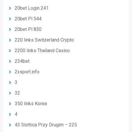
20bet Login 241
20bet Pl 544
20bet Pl 830
220 links Switzerland Crypto
2200 links Thailand Casino
234bet
2xsport.info
3
32
350 links Korea
4
43 Slottica Przy Drugim – 225