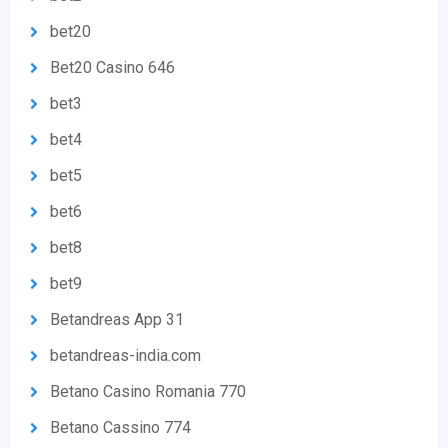
bet20
Bet20 Casino 646
bet3
bet4
bet5
bet6
bet8
bet9
Betandreas App 31
betandreas-india.com
Betano Casino Romania 770
Betano Cassino 774