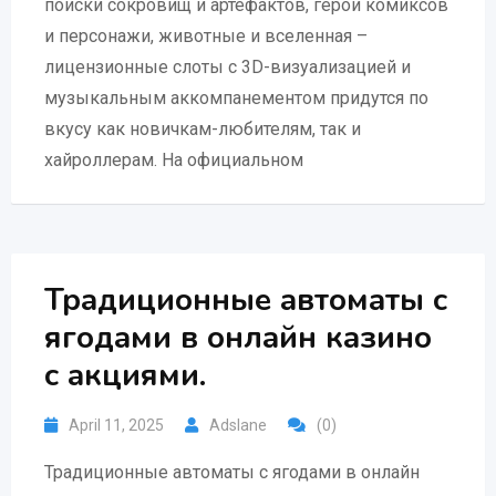
поиски сокровищ и артефактов, герои комиксов
и персонажи, животные и вселенная –
лицензионные слоты с 3D-визуализацией и
музыкальным аккомпанементом придутся по
вкусу как новичкам-любителям, так и
хайроллерам. На официальном
Традиционные автоматы с
ягодами в онлайн казино
с акциями.
April 11, 2025
Adslane
(0)
Традиционные автоматы с ягодами в онлайн