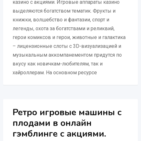
казино с акциями. Игровые аппараты казино
выделяются богатством тематик. Фрукты и
книжки, волшебство и фантазии, спорт и
легенды, охота за богатствами и реликвий,
герои комиксов и герои, животные и галактика
– лицензионные слоты с 3D-визуализацией и
музыкальным аккомпанементом придутся по
вкусу как новичкам-любителям, так и
хайроллерам. На основном ресурсе
Ретро игровые машины с
плодами в онлайн
гэмблинге с акциями.