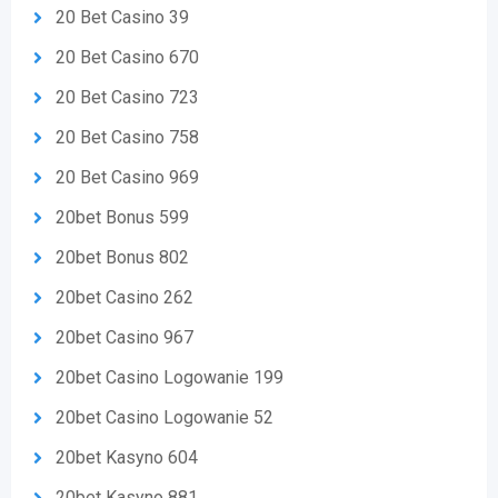
20 Bet Casino 39
20 Bet Casino 670
20 Bet Casino 723
20 Bet Casino 758
20 Bet Casino 969
20bet Bonus 599
20bet Bonus 802
20bet Casino 262
20bet Casino 967
20bet Casino Logowanie 199
20bet Casino Logowanie 52
20bet Kasyno 604
20bet Kasyno 881