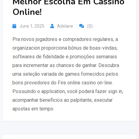
Melhor Escolha Em Cassino
Online!
June 1, 2025
Adslane
(0)
Pra novos jogadores e compradores regulares, a
organizacion proporciona bônus de boas-vindas,
softwares de fidelidade e promoções semanais
para incrementar as chances de ganhar. Descubra
uma seleção variada de games fornecidos pelos
bons provedores do Fire online casino on-line.
Possuindo o application, você poderá fazer sign in,
acompanhar beneficios ao palpitante, executar
apostas em tempo