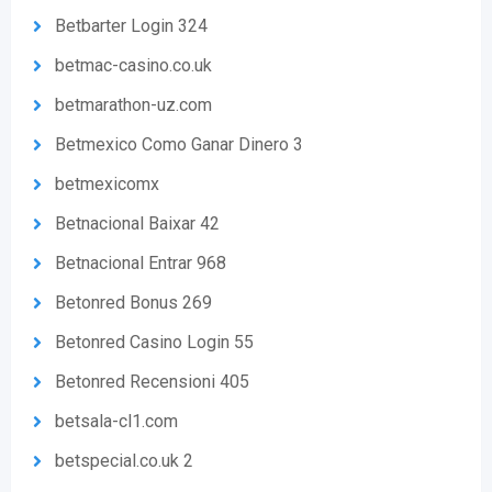
Betbarter Login 324
betmac-casino.co.uk
betmarathon-uz.com
Betmexico Como Ganar Dinero 3
betmexicomx
Betnacional Baixar 42
Betnacional Entrar 968
Betonred Bonus 269
Betonred Casino Login 55
Betonred Recensioni 405
betsala-cl1.com
betspecial.co.uk 2