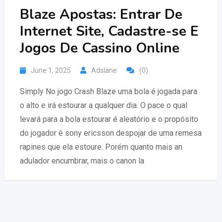
Blaze Apostas: Entrar De
Internet Site, Cadastre-se E
Jogos De Cassino Online
June 1, 2025
Adslane
(0)
Simply No jogo Crash Blaze uma bola é jogada para
o alto e irá estourar a qualquer dia. O pace o qual
levará para a bola estourar é aleatório e o propósito
do jogador é sony ericsson despojar de uma remesa
rapines que ela estoure. Porém quanto mais an
adulador encumbrar, mais o canon la