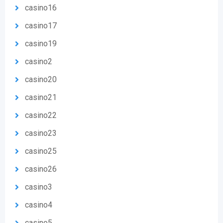
casino16
casino17
casino19
casino2
casino20
casino21
casino22
casino23
casino25
casino26
casino3
casino4
casino5