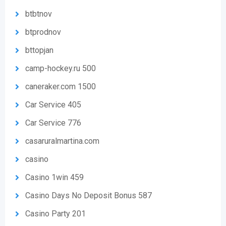
btbtnov
btprodnov
bttopjan
camp-hockey.ru 500
caneraker.com 1500
Car Service 405
Car Service 776
casaruralmartina.com
casino
Casino 1win 459
Casino Days No Deposit Bonus 587
Casino Party 201