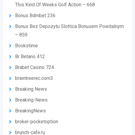
This Kind Of Weeks Golf Action – 668
Bonus Bdmbet 236
Bonus Bez Depozytu Slottica Bonusem Powitalnym
– 859
Bookstime
Br Betano 412
Brabet Casino 724
braintreerec.com3
Breaking News
Breaking-News
BreakingNews
broker-pocketoption
brunch-cafe.ru