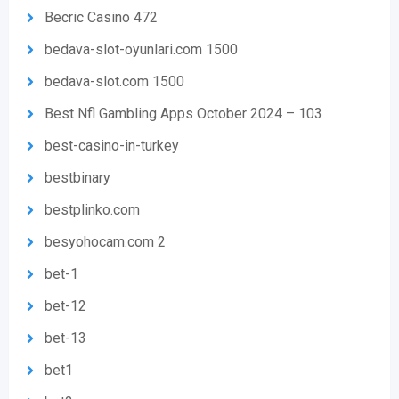
Becric Casino 472
bedava-slot-oyunlari.com 1500
bedava-slot.com 1500
Best Nfl Gambling Apps October 2024 – 103
best-casino-in-turkey
bestbinary
bestplinko.com
besyohocam.com 2
bet-1
bet-12
bet-13
bet1