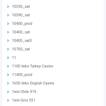
10350_sat
10390_sat
10400_prod
10400_sat
10400_sat3
10700_sat
11
1100 links Turkey Casino
11400_prod
1650 links English Casino
1win Chile 919
1win Giris 551