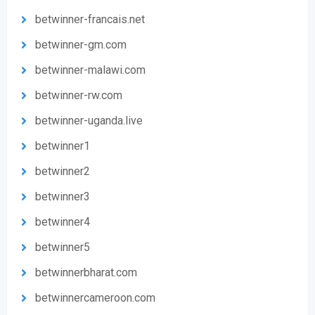
betwinner-francais.net
betwinner-gm.com
betwinner-malawi.com
betwinner-rw.com
betwinner-uganda.live
betwinner1
betwinner2
betwinner3
betwinner4
betwinner5
betwinnerbharat.com
betwinnercameroon.com