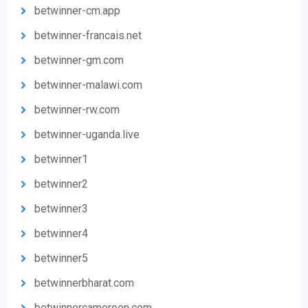
betwinner-cm.app
betwinner-francais.net
betwinner-gm.com
betwinner-malawi.com
betwinner-rw.com
betwinner-uganda.live
betwinner1
betwinner2
betwinner3
betwinner4
betwinner5
betwinnerbharat.com
betwinnercameroon.com