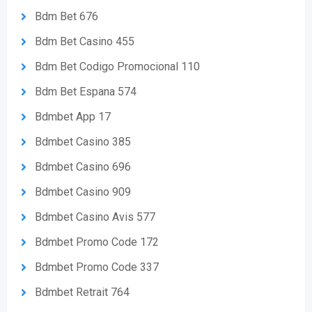
Bdm Bet 676
Bdm Bet Casino 455
Bdm Bet Codigo Promocional 110
Bdm Bet Espana 574
Bdmbet App 17
Bdmbet Casino 385
Bdmbet Casino 696
Bdmbet Casino 909
Bdmbet Casino Avis 577
Bdmbet Promo Code 172
Bdmbet Promo Code 337
Bdmbet Retrait 764