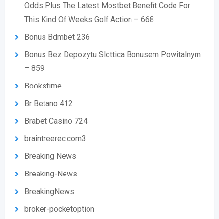
Odds Plus The Latest Mostbet Benefit Code For
This Kind Of Weeks Golf Action – 668
Bonus Bdmbet 236
Bonus Bez Depozytu Slottica Bonusem Powitalnym
– 859
Bookstime
Br Betano 412
Brabet Casino 724
braintreerec.com3
Breaking News
Breaking-News
BreakingNews
broker-pocketoption