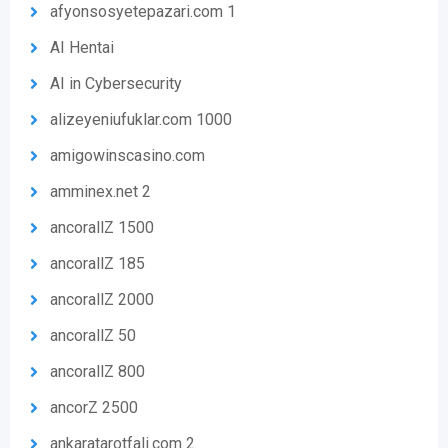
afyonsosyetepazari.com 1
AI Hentai
AI in Cybersecurity
alizeyeniufuklar.com 1000
amigowinscasino.com
amminex.net 2
ancorallZ 1500
ancorallZ 185
ancorallZ 2000
ancorallZ 50
ancorallZ 800
ancorZ 2500
ankaratarotfali.com 2