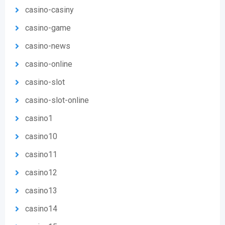
casino-casiny
casino-game
casino-news
casino-online
casino-slot
casino-slot-online
casino1
casino10
casino11
casino12
casino13
casino14