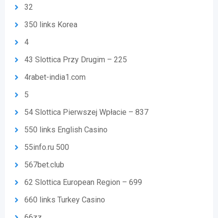
32
350 links Korea
4
43 Slottica Przy Drugim – 225
4rabet-india1.com
5
54 Slottica Pierwszej Wpłacie – 837
550 links English Casino
55info.ru 500
567bet.club
62 Slottica European Region – 699
660 links Turkey Casino
66zz