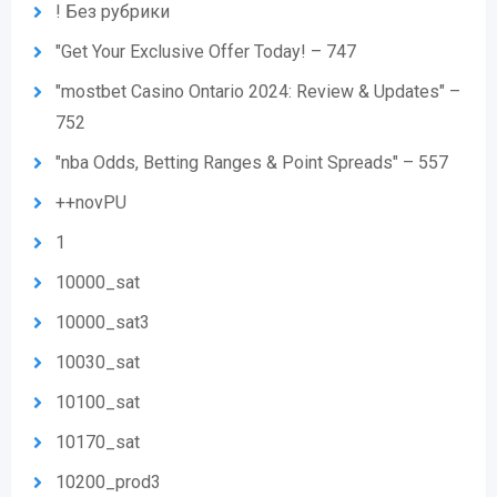
! Без рубрики
"Get Your Exclusive Offer Today! – 747
"mostbet Casino Ontario 2024: Review & Updates" –
752
"nba Odds, Betting Ranges & Point Spreads" – 557
++novPU
1
10000_sat
10000_sat3
10030_sat
10100_sat
10170_sat
10200_prod3