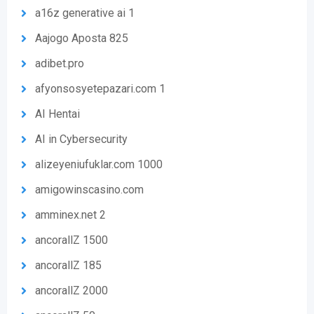
a16z generative ai 1
Aajogo Aposta 825
adibet.pro
afyonsosyetepazari.com 1
AI Hentai
AI in Cybersecurity
alizeyeniufuklar.com 1000
amigowinscasino.com
amminex.net 2
ancorallZ 1500
ancorallZ 185
ancorallZ 2000