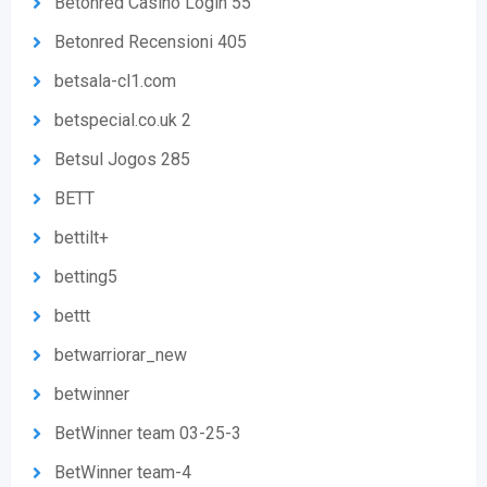
Betonred Casino Login 55
Betonred Recensioni 405
betsala-cl1.com
betspecial.co.uk 2
Betsul Jogos 285
BETT
bettilt+
betting5
bettt
betwarriorar_new
betwinner
BetWinner team 03-25-3
BetWinner team-4