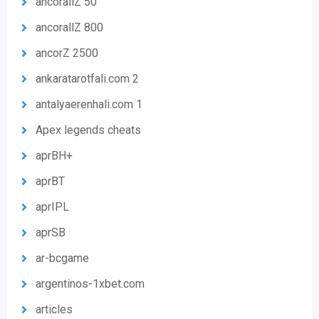
ancorallZ 50
ancorallZ 800
ancorZ 2500
ankaratarotfali.com 2
antalyaerenhali.com 1
Apex legends cheats
aprBH+
aprBT
aprIPL
aprSB
ar-bcgame
argentinos-1xbet.com
articles