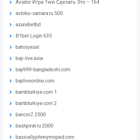
Aviator Игра 1win Сделать Это – 164
avtobu-samara.ru 500
azurebetbd
B1bet Login 635
bahisyasal
baji-live.asia
baji999-bangladeshi.com
bajiliveonline.com
bambturkiye.com 1
bambturkiye.com 2
bancorZ 2500
bashpirat.ru 2000
basicallyjohnnymoped.com