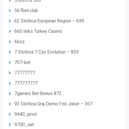
55info.ru 500
567bet.club
62 Slottica European Region – 699
660 links Turkey Casino
66zz
7 Slottica 7 Czy Evolution – 839
707-bet
77777777
777777777
7games Bet Bonus 872
93 Slottica Graj Demo Fire Joker – 367
9440_prod
9700_sat