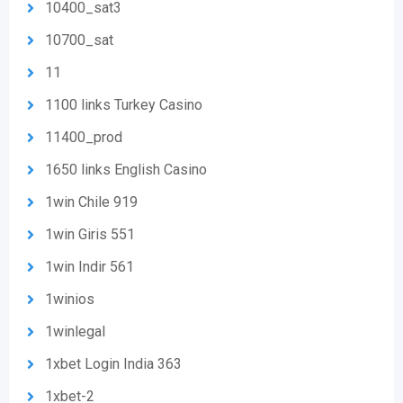
10400_sat3
10700_sat
11
1100 links Turkey Casino
11400_prod
1650 links English Casino
1win Chile 919
1win Giris 551
1win Indir 561
1winios
1winlegal
1xbet Login India 363
1xbet-2