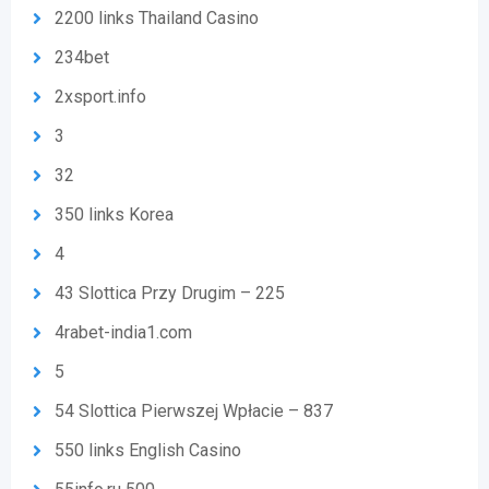
2200 links Thailand Casino
234bet
2xsport.info
3
32
350 links Korea
4
43 Slottica Przy Drugim – 225
4rabet-india1.com
5
54 Slottica Pierwszej Wpłacie – 837
550 links English Casino