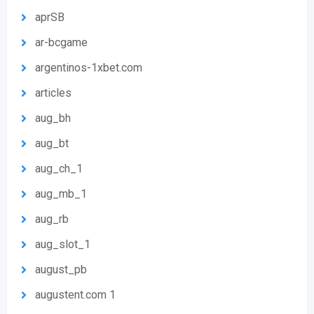
aprSB
ar-bcgame
argentinos-1xbet.com
articles
aug_bh
aug_bt
aug_ch_1
aug_mb_1
aug_rb
aug_slot_1
august_pb
augustent.com 1