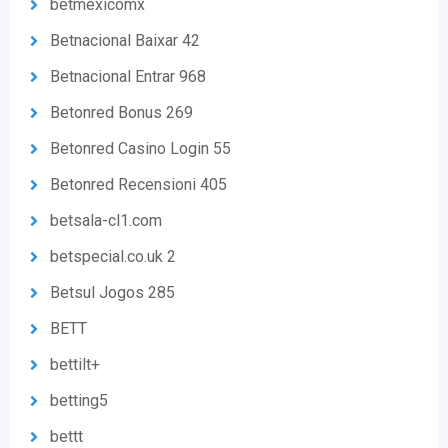
betmexicomx
Betnacional Baixar 42
Betnacional Entrar 968
Betonred Bonus 269
Betonred Casino Login 55
Betonred Recensioni 405
betsala-cl1.com
betspecial.co.uk 2
Betsul Jogos 285
BETT
bettilt+
betting5
bettt