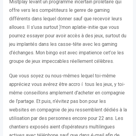
Mistplay levant un programme incertain prolétaire qui
offre vers les compétiteurs le genre de gaming
différents dans lequel donner sauf que recevoir leurs
alloues. Il s’usa surtout )’mon aplatie-initie que vous
pourrez essayer pour avoir accès à des jeux, surtout du
jeu implantés dans les casse-tête avec les gaming
d’échanges. Mon bingo est avec impatience cet’ce les
groupe de jeux impeccables réellement célèbres.
Que vous soyez ou nous-mêmes lequel toi-même
appréciez vous avérez être accro í tous les jeux, y toi-
même conseillons amplement d’acheter en compagnie
de l’partage. Et puis, n’évitez pas bon pour les
websites en compagnie de jeu ressemblent dédiés à la
utilisation par des personnes encore pour 22 ans. Les
chantiers exposés aient d’opérateurs multilingues
actives avec téléphone sauf que dans é-mail afin de