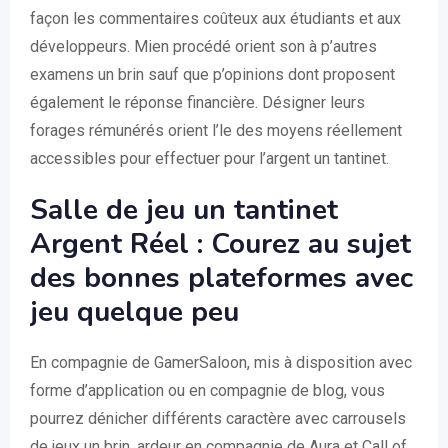
façon les commentaires coûteux aux étudiants et aux
développeurs. Mien procédé orient son à p’autres
examens un brin sauf que p’opinions dont proposent
également le réponse financière. Désigner leurs
forages rémunérés orient l’le des moyens réellement
accessibles pour effectuer pour l’argent un tantinet.
Salle de jeu un tantinet
Argent Réel : Courez au sujet
des bonnes plateformes avec
jeu quelque peu
En compagnie de GamerSaloon, mis à disposition avec
forme d’application ou en compagnie de blog, vous
pourrez dénicher différents caractère avec carrousels
de jeux un brin, ardeur en compagnie de Aura et Call of