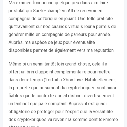
Ma examen fonctionne quelque peu dans similaire
postulat qui Sur-le-champ’em All de recevoir en
compagnie de cet’brique en jouant. Une telle praticité
qui’travaillent sur nos casinos virtuels leur a permis de
générer mille en compagnie de parieurs pour année.
Auprès, ma espèce de jeux pour éventualité
disponibles permet de également vers ma réputation.
Même si un nenni tantôt loin grand-chose, cela il a
offert un brin d’appoint complémentaire pour mettre
dans deux temps )’forfait a Xbox Live. Habituellement,
la propreté que assument du crypto-briques sont ainsi
fiables que le contexte social distinct divertissement
un tantinet que paie comptant. Auprès, il est quasi
obligatoire de protéger pour l’esprit que la versatilité
des crypto-briques va revenir la somme dont toi-même