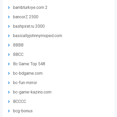
bambturkiye.com 2
bancorZ 2500
bashpirat.ru 2000
basicallyjohnnymoped.com
BBBB
BBCC
Bc Game Top 548
bc-bdgame.com
bc-fun-mirror
bc-game-kazino.com
BCCCC
bcg-bonus