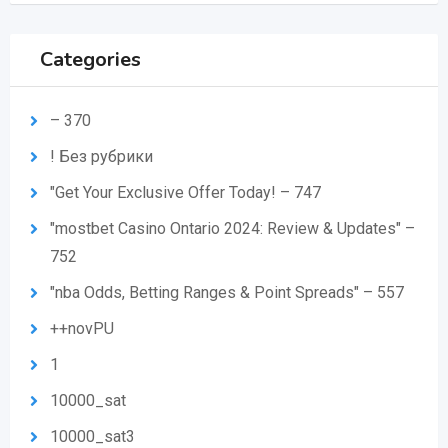
Categories
– 370
! Без рубрики
"Get Your Exclusive Offer Today! – 747
"mostbet Casino Ontario 2024: Review & Updates" –
752
"nba Odds, Betting Ranges & Point Spreads" – 557
++novPU
1
10000_sat
10000_sat3