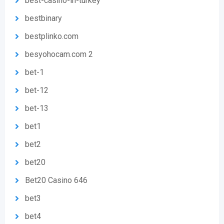
best-casino-in-turkey
bestbinary
bestplinko.com
besyohocam.com 2
bet-1
bet-12
bet-13
bet1
bet2
bet20
Bet20 Casino 646
bet3
bet4