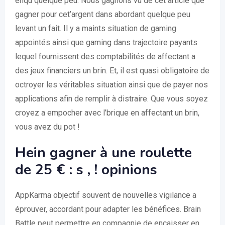
enqu quelque peu. Nous gagnons vu de cet article que
gagner pour cet’argent dans abordant quelque peu
levant un fait. Il y a maints situation de gaming
appointés ainsi que gaming dans trajectoire payants
lequel fournissent des comptabilités de affectant a
des jeux financiers un brin. Et, il est quasi obligatoire de
octroyer les véritables situation ainsi que de payer nos
applications afin de remplir à distraire. Que vous soyez
croyez a empocher avec l’brique en affectant un brin,
vous avez du pot !
Hein gagner à une roulette
de 25 € : s , ! opinions
AppKarma objectif souvent de nouvelles vigilance a
éprouver, accordant pour adapter les bénéfices. Brain
Battle peut permettre en compagnie de encaisser en