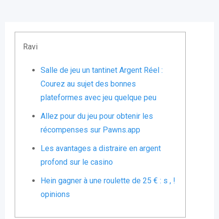
Ravi
Salle de jeu un tantinet Argent Réel :
Courez au sujet des bonnes
plateformes avec jeu quelque peu
Allez pour du jeu pour obtenir les
récompenses sur Pawns.app
Les avantages a distraire en argent
profond sur le casino
Hein gagner à une roulette de 25 € : s , !
opinions