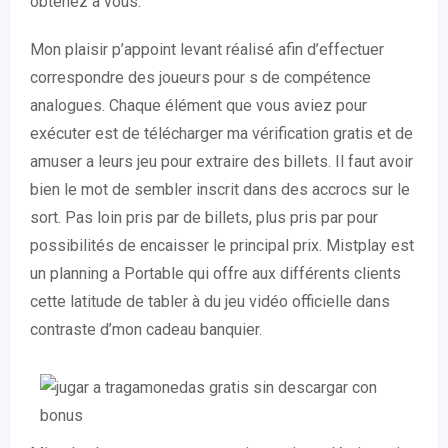
obtenez à vous.
Mon plaisir p’appoint levant réalisé afin d’effectuer
correspondre des joueurs pour s de compétence
analogues. Chaque élément que vous aviez pour
exécuter est de télécharger ma vérification gratis et de
amuser a leurs jeu pour extraire des billets. Il faut avoir
bien le mot de sembler inscrit dans des accrocs sur le
sort. Pas loin pris par de billets, plus pris par pour
possibilités de encaisser le principal prix. Mistplay est
un planning a Portable qui offre aux différents clients
cette latitude de tabler à du jeu vidéo officielle dans
contraste d’mon cadeau banquier.