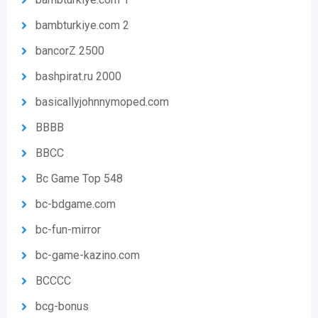
bambturkiye.com 2
bancorZ 2500
bashpirat.ru 2000
basicallyjohnnymoped.com
BBBB
BBCC
Bc Game Top 548
bc-bdgame.com
bc-fun-mirror
bc-game-kazino.com
BCCCC
bcg-bonus