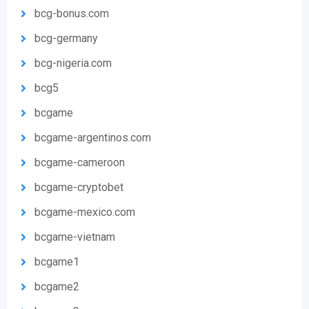
bcg-bonus.com
bcg-germany
bcg-nigeria.com
bcg5
bcgame
bcgame-argentinos.com
bcgame-cameroon
bcgame-cryptobet
bcgame-mexico.com
bcgame-vietnam
bcgame1
bcgame2