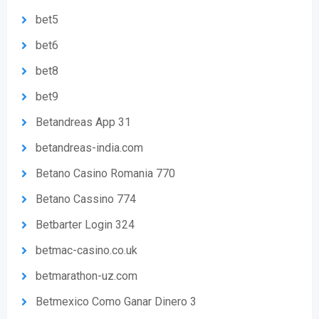
bet5
bet6
bet8
bet9
Betandreas App 31
betandreas-india.com
Betano Casino Romania 770
Betano Cassino 774
Betbarter Login 324
betmac-casino.co.uk
betmarathon-uz.com
Betmexico Como Ganar Dinero 3