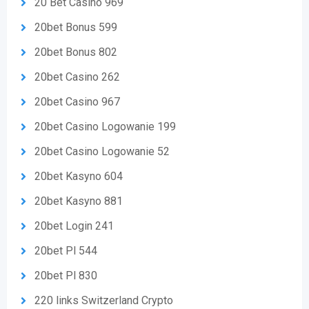
20 Bet Casino 969
20bet Bonus 599
20bet Bonus 802
20bet Casino 262
20bet Casino 967
20bet Casino Logowanie 199
20bet Casino Logowanie 52
20bet Kasyno 604
20bet Kasyno 881
20bet Login 241
20bet Pl 544
20bet Pl 830
220 links Switzerland Crypto