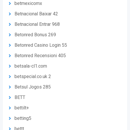
betmexicomx
Betnacional Baixar 42
Betnacional Entrar 968
Betonred Bonus 269
Betonred Casino Login 55
Betonred Recensioni 405
betsala-cl1.com
betspecial.co.uk 2
Betsul Jogos 285
BETT
bettilt+
betting5
bettt