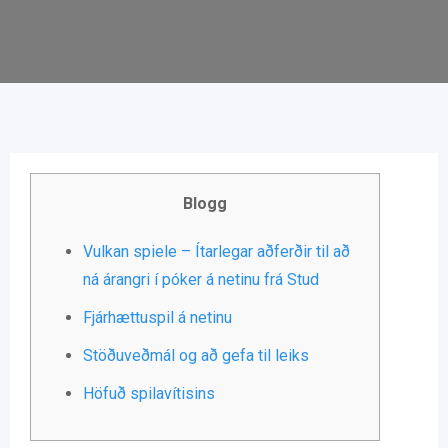
Blogg
Vulkan spiele – Ítarlegar aðferðir til að
ná árangri í póker á netinu frá Stud
Fjárhættuspil á netinu
Stöðuveðmál og að gefa til leiks
Höfuð spilavítisins