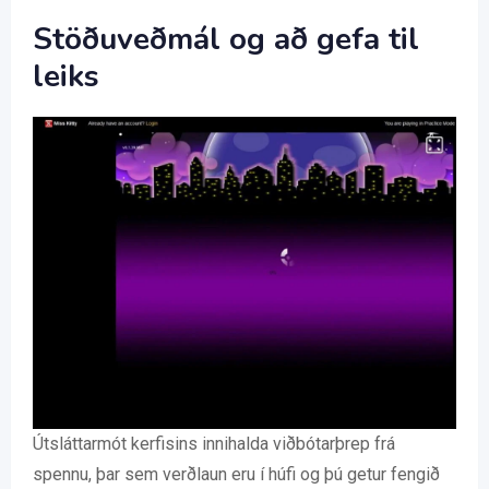
Stöðuveðmál og að gefa til
leiks
Útsláttarmót kerfisins innihalda viðbótarþrep frá
spennu, þar sem verðlaun eru í húfi og þú getur fengið