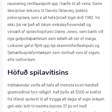
rausnarleg verðlaunapott upp í hæðir til að vinna. Sumir
lána þróun leiksins til Davids Sklansky, þekkts
pókerspilara, sem á að hafa þróað lögin árið 1982. Þó
ekki, þá var það að lokum einkaleyfisverndað og
vinsælt af spilavítisjöfunni Danny Jones, sem bætti við
nýja gullpottaþættinum sem laðaði að sér of marga.
Leikurinn gafst fljótt upp hjá skemmtiferðaskipum og
fjárhættuspilafyrirtækjum sem stofnuð voru af eigum,
eftir netforritum.
Höfuð spilavítisins
Þátttakendur verða að hafa að minnsta kosti hundrað
grunnveðmál fyrir ráðgjöf. Það þýðir að $500 er krafist
frá lifandi spilavíti til að tryggja að dagur af eigin leikjum
geti ekki leitt til meintra brjósta. Ef þú ert með