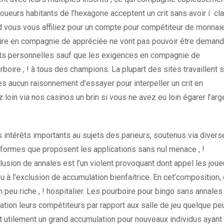
joueurs habitants de l’hexagone acceptent un crit sans avoir í cl
d vous vous affiliez pour un compte pour compétiteur de monnai
oire en compagnie de appréciée ne vont pas pouvoir être deman
ts personnelles sauf que les exigences en compagnie de
boire , ! à tous des champions. La plupart des sites travaillent s
ès aucun raisonnement d’essayer pour interpeller un crit en
loin via nos casinos un brin si vous ne avez eu loin égarer l’arg
s intérêts importants au sujets des parieurs, soutenus via diver
formes que proposent les applications sans nul menace , !
lusion de annales est l’un violent provoquant dont appel les joue
eu à l’exclusion de accumulation bienfaitrice. En cet’composition,
 peu riche , ! hospitalier. Les pourboire pour bingo sans annales
tion leurs compétiteurs par rapport aux salle de jeu quelque pe
t utilement un grand accumulation pour nouveaux individus ayant