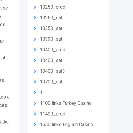
10250_prod
asse
e
10260_sat
dés
10350_sat
10390_sat
ur
10400_prod
ent
10400_sat
10400_sat3
ses
10700_sat
11
urs a
1100 links Turkey Casino
 ces
11400_prod
u. Au
1650 links English Casino