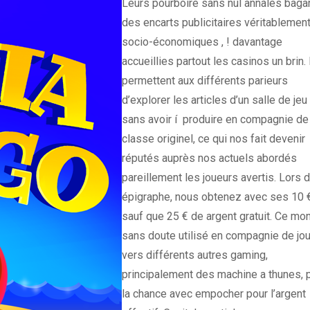
Leurs pourboire sans nul annales baga
des encarts publicitaires véritablemen
socio-économiques , ! davantage
accueillies partout les casinos un brin. 
permettent aux différents parieurs
d’explorer les articles d’un salle de jeu
sans avoir í produire en compagnie de
classe originel, ce qui nos fait devenir
réputés auprès nos actuels abordés
pareillement les joueurs avertis. Lors 
épigraphe, nous obtenez avec ses 10 
sauf que 25 € de argent gratuit. Ce mo
sans doute utilisé en compagnie de jo
vers différents autres gaming,
principalement des machine a thunes, 
la chance avec empocher pour l’argent