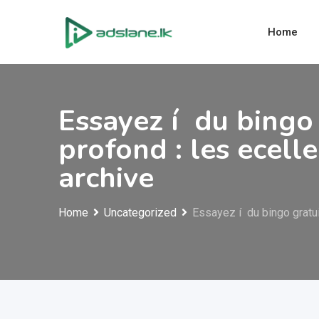
Skip
to
Home
content
Essayez í du bingo 
profond : les ecell
archive
Home
Uncategorized
Essayez í du bingo gratui