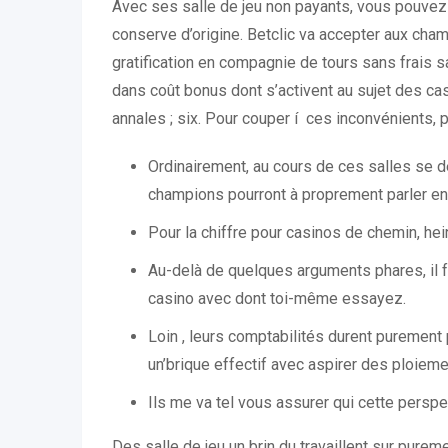
Avec ses salle de jeu non payants, vous pouve
conserve d’origine. Betclic va accepter aux cham
gratification en compagnie de tours sans frais s
dans coût bonus dont s’activent au sujet des ca
annales ; six.
Pour couper í ces inconvénients, pri
Ordinairement, au cours de ces salles se d
champions pourront à proprement parler en
Pour la chiffre pour casinos de chemin, h
Au-delà de quelques arguments phares, il
casino avec dont toi-même essayez.
Loin , leurs comptabilités durent purement
un’brique effectif avec aspirer des ploieme
Ils me va tel vous assurer qui cette perspec
Des salle de jeu un brin du travaillent sur pure