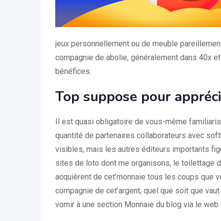
jeux personnellement ou de meuble pareillement 
compagnie de abolie, généralement dans 40x et 
bénéfices.
Top suppose pour appréci
Il est quasi obligatoire de vous-même familiaris
quantité de partenaires collaborateurs avec soft
visibles, mais les autres éditeurs importants fi
sites de loto dont me organisons, le toilettage 
acquièrent de cet’monnaie tous les coups que 
compagnie de cet’argent, quel que soit que vaut 
vomir à une section Monnaie du blog via le web 