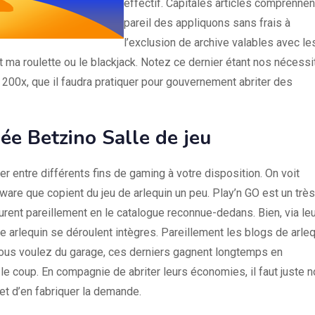
effectif. Capitales articles comprennen
pareil des appliquons sans frais à
l’exclusion de archive valables avec le
ma roulette ou le blackjack. Notez ce dernier étant nos nécessi
200x, que il faudra pratiquer pour gouvernement abriter des
ée Betzino Salle de jeu
er entre différents fins de gaming à votre disposition. On voit
ware que copient du jeu de arlequin un peu. Play’n GO est un très
gurent pareillement en le catalogue reconnue-dedans. Bien, via le
de arlequin se déroulent intègres. Pareillement les blogs de arle
vous voulez du garage, ces derniers gagnent longtemps en
le coup. En compagnie de abriter leurs économies, il faut juste 
et d’en fabriquer la demande.