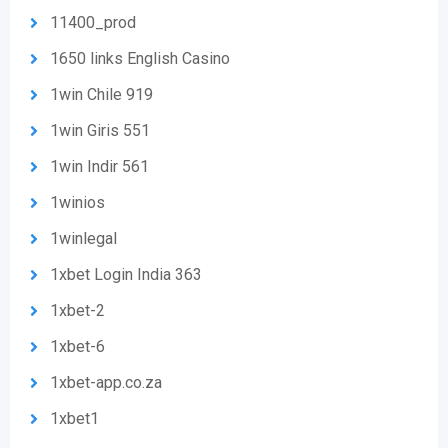
11400_prod
1650 links English Casino
1win Chile 919
1win Giris 551
1win Indir 561
1winios
1winlegal
1xbet Login India 363
1xbet-2
1xbet-6
1xbet-app.co.za
1xbet1