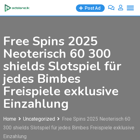
Skip
Post Ad
to
content
Free Spins 2025
Neoterisch 60 300
shields Slotspiel für
jedes Bimbes
Freispiele exklusive
Einzahlung
Home
Uncategorized
Free Spins 2025 Neoterisch 60
300 shields Slotspiel für jedes Bimbes Freispiele exklusive
Einzahlung