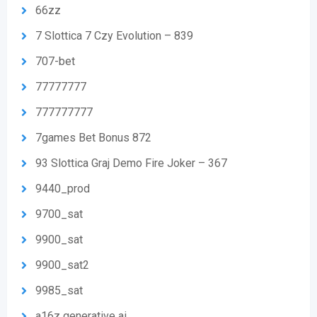
66zz
7 Slottica 7 Czy Evolution – 839
707-bet
77777777
777777777
7games Bet Bonus 872
93 Slottica Graj Demo Fire Joker – 367
9440_prod
9700_sat
9900_sat
9900_sat2
9985_sat
a16z generative ai