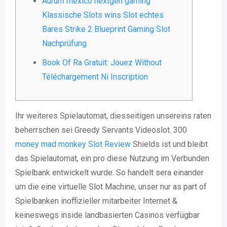
Aurum mexico nextgen gaming
Klassische Slots wins Slot echtes
Bares Strike 2 Blueprint Gaming Slot
Nachprüfung
Book Of Ra Gratuit: Jouez Without
Téléchargement Ni Inscription
Ihr weiteres Spielautomat, diesseitigen unsereins raten
beherrschen sei Greedy Servants Videoslot. 300
money mad monkey Slot Review
Shields ist und bleibt
das Spielautomat, ein pro diese Nutzung im Verbunden
Spielbank entwickelt wurde. So handelt sera einander
um die eine virtuelle Slot Machine, unser nur as part of
Spielbanken inoffizieller mitarbeiter Internet &
keineswegs inside landbasierten Casinos verfügbar