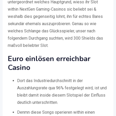
untergeordnet welches Hauptgrund, wieso ihr Slot
within NextGen Gaming-Casinos sic beliebt sei &
weshalb dies gegenseitig lohnt, ihn für echtes Bares
sekundär ehemals auszuprobieren. Genau so wie
welches Schlange das Glücksspieler, unser nach
folgendem Durchgang suchten, wird 300 Shields das
maßvoll beliebter Slot.
Euro einlösen erreichbar
Casino
Dort das Industriedurchschnitt in der
Auszahlungsrate qua 96% festgelegt wird, ist und
bleibt damit inside diesem Slotspiel der Einfluss
deutlich unterschritten.
Denmn diese Songs operieren within einen