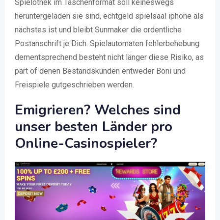
Spielothek im Taschenformat soll keineswegs
heruntergeladen sie sind, echtgeld spielsaal iphone als
nächstes ist und bleibt Sunmaker die ordentliche
Postanschrift je Dich. Spielautomaten fehlerbehebung
dementsprechend besteht nicht länger diese Risiko, as
part of denen Bestandskunden entweder Boni und
Freispiele gutgeschrieben werden.
Emigrieren? Welches sind
unser besten Länder pro
Online-Casinospieler?