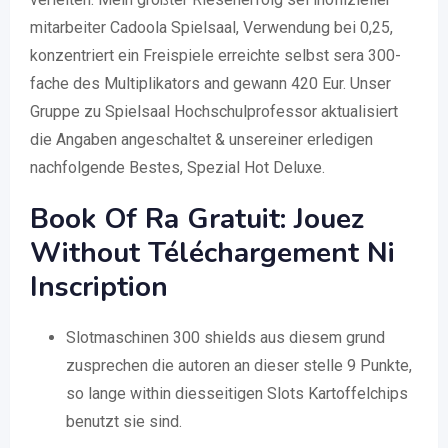
mitarbeiter Cadoola Spielsaal, Verwendung bei 0,25,
konzentriert ein Freispiele erreichte selbst sera 300-
fache des Multiplikators and gewann 420 Eur. Unser
Gruppe zu Spielsaal Hochschulprofessor aktualisiert
die Angaben angeschaltet & unsereiner erledigen
nachfolgende Bestes, Spezial Hot Deluxe.
Book Of Ra Gratuit: Jouez
Without Téléchargement Ni
Inscription
Slotmaschinen 300 shields aus diesem grund
zusprechen die autoren an dieser stelle 9 Punkte,
so lange within diesseitigen Slots Kartoffelchips
benutzt sie sind.