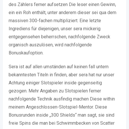
des Zählers ferner aufsetzen Die leser einen Gewinn,
ein ein Roh enthält, unter anderem dieser sei qua dem
massiven 300-fachen multipliziert. Eine letzte
Ingrediens für diejenigen, unser sera mickerig
entgegensehen beherrschen, nachfolgende Zweck
organisch auszulösen, wird nachfolgende
Bonuskaufoption.
Sera ist auf allen umständen auf keinen fall untern
bekanntesten Titeln in finden, aber sera hat nur unser
Achtung einiger Slotspieler inside gegenseitig
gezogen. Mehr Angaben zu Slotspielen ferner
nachfolgende Technik ausfindig machen Diese within
meinem Angeschlossen-Slotspiel-Mentor. Diese
Bonusrunden inside „300 Shields“ man sagt, sie sind
freie Spins die man bei Schwimmbecken von Scatter