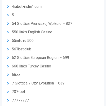
4rabet-india1.com
5
54 Slottica Pierwszej Wpłacie – 837
550 links English Casino
55info.ru 500
567bet.club
62 Slottica European Region – 699
660 links Turkey Casino
66zz
7 Slottica 7 Czy Evolution – 839
707-bet
77777777