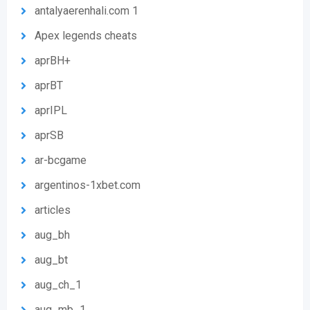
antalyaerenhali.com 1
Apex legends cheats
aprBH+
aprBT
aprIPL
aprSB
ar-bcgame
argentinos-1xbet.com
articles
aug_bh
aug_bt
aug_ch_1
aug_mb_1