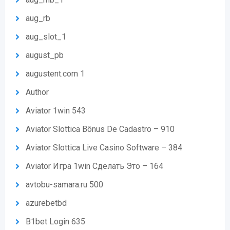
aug_rb
aug_slot_1
august_pb
augustent.com 1
Author
Aviator 1win 543
Aviator Slottica Bônus De Cadastro – 910
Aviator Slottica Live Casino Software – 384
Aviator Игра 1win Сделать Это – 164
avtobu-samara.ru 500
azurebetbd
B1bet Login 635