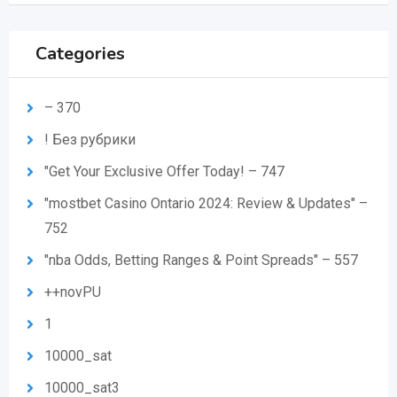
Categories
– 370
! Без рубрики
"Get Your Exclusive Offer Today! – 747
"mostbet Casino Ontario 2024: Review & Updates" –
752
"nba Odds, Betting Ranges & Point Spreads" – 557
++novPU
1
10000_sat
10000_sat3