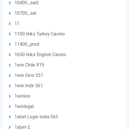
10400_sat3
10700_sat
11
1100 links Turkey Casino
11400_prod
1650 links English Casino
1win Chile 919
1win Giris 551
1win Indir 561
1winios
1winlegal
1xbet Login India 363
1xbet-2