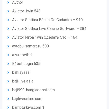
Author
Aviator 1win 543
Aviator Slottica Bônus De Cadastro – 910
Aviator Slottica Live Casino Software – 384
Aviator Игра 1win Сделать Это – 164
avtobu-samara.ru 500
azurebetbd
B1bet Login 635
bahisyasal
baji-live.asia
baji999-bangladeshi.com
bajiliveonline.com
bambturkiye.com 1