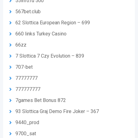
55info.ru 500
567bet.club
62 Slottica European Region – 699
660 links Turkey Casino
66zz
7 Slottica 7 Czy Evolution – 839
707-bet
77777777
777777777
7games Bet Bonus 872
93 Slottica Graj Demo Fire Joker – 367
9440_prod
9700_sat