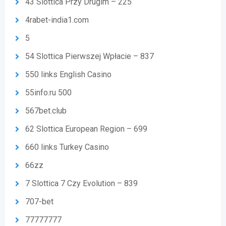
43 Slottica Przy Drugim – 225
4rabet-india1.com
5
54 Slottica Pierwszej Wpłacie – 837
550 links English Casino
55info.ru 500
567bet.club
62 Slottica European Region – 699
660 links Turkey Casino
66zz
7 Slottica 7 Czy Evolution – 839
707-bet
77777777