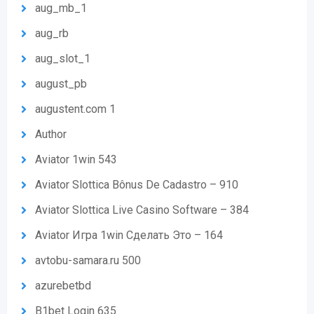
aug_mb_1
aug_rb
aug_slot_1
august_pb
augustent.com 1
Author
Aviator 1win 543
Aviator Slottica Bônus De Cadastro – 910
Aviator Slottica Live Casino Software – 384
Aviator Игра 1win Сделать Это – 164
avtobu-samara.ru 500
azurebetbd
B1bet Login 635