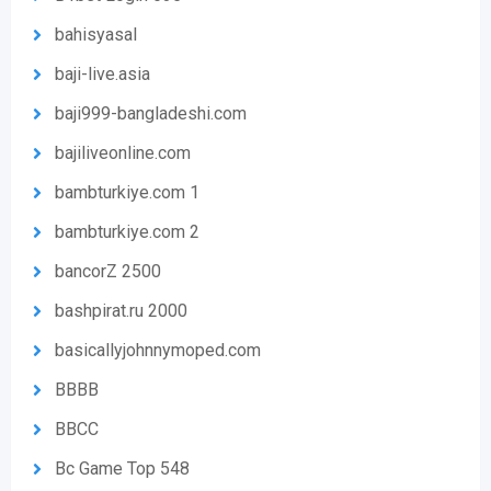
bahisyasal
baji-live.asia
baji999-bangladeshi.com
bajiliveonline.com
bambturkiye.com 1
bambturkiye.com 2
bancorZ 2500
bashpirat.ru 2000
basicallyjohnnymoped.com
BBBB
BBCC
Bc Game Top 548