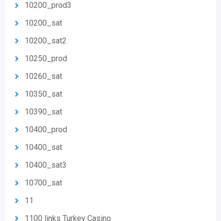
10200_prod3
10200_sat
10200_sat2
10250_prod
10260_sat
10350_sat
10390_sat
10400_prod
10400_sat
10400_sat3
10700_sat
11
1100 links Turkey Casino