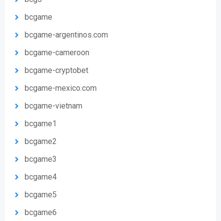
bcgame
bcgame-argentinos.com
bcgame-cameroon
bcgame-cryptobet
bcgame-mexico.com
bcgame-vietnam
bcgame1
bcgame2
bcgame3
bcgame4
bcgame5
bcgame6