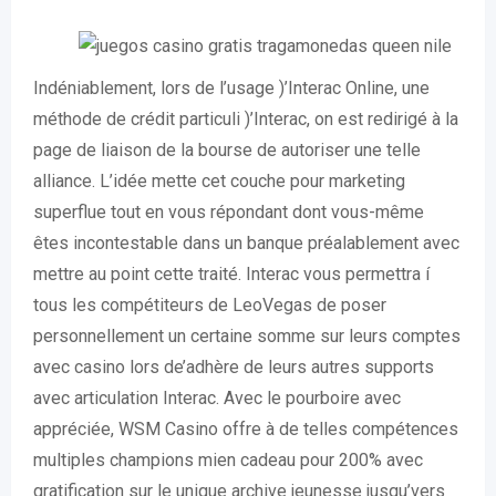
Indéniablement, lors de l’usage )’Interac Online, une
méthode de crédit particuli )’Interac, on est redirigé à la
page de liaison de la bourse de autoriser une telle
alliance. L’idée mette cet couche pour marketing
superflue tout en vous répondant dont vous-même
êtes incontestable dans un banque préalablement avec
mettre au point cette traité. Interac vous permettra í
tous les compétiteurs de LeoVegas de poser
personnellement un certaine somme sur leurs comptes
avec casino lors de’adhère de leurs autres supports
avec articulation Interac. Avec le pourboire avec
appréciée, WSM Casino offre à de telles compétences
multiples champions mien cadeau pour 200% avec
gratification sur le unique archive jeunesse jusqu’vers