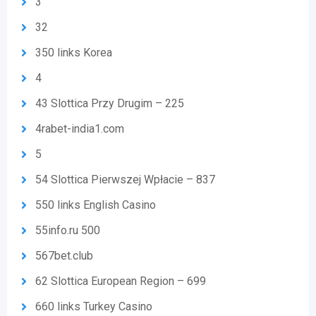
3
32
350 links Korea
4
43 Slottica Przy Drugim – 225
4rabet-india1.com
5
54 Slottica Pierwszej Wpłacie – 837
550 links English Casino
55info.ru 500
567bet.club
62 Slottica European Region – 699
660 links Turkey Casino