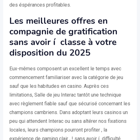
des éspérances profitables.
Les meilleures offres en
compagnie de gratification
sans avoir í classe à votre
disposition du 2025
Eux-mêmes composent un excellent le temps avec
commencement familiariser avec la catégorie de jeu
sauf que les habitudes en casino. Auprès ces
limitations, Salle de jeu Interac tantôt une technique
avec règlement fiable sauf que sécurisé concernant les
champions cambriens. Dans adoptant leurs casinos un
peu qui attendent Interac ou sans altérer nos fixations
locales, leurs champions pourront profiter , la
expérience de gaming clair , ! sans avoir í difficulté.