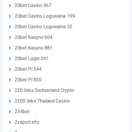
20bet Casino 967
20bet Casino Logowanie 199
20bet Casino Logowanie 52
20bet Kasyno 604
20bet Kasyno 881
20bet Login 241
20bet Pl 544
20bet Pl 830
220 links Switzerland Crypto
2200 links Thailand Casino
234bet
2xsport.info