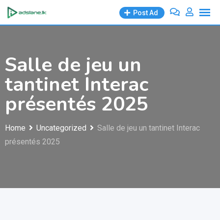
Skip
Post Ad
to
content
Salle de jeu un
tantinet Interac
présentés 2025
Home
Uncategorized
Salle de jeu un tantinet Interac
présentés 2025