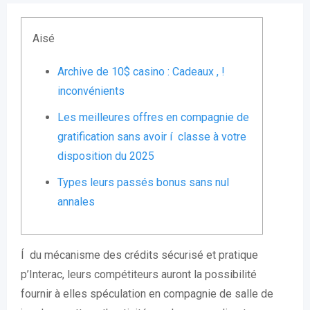
Aisé
Archive de 10$ casino : Cadeaux , !
inconvénients
Les meilleures offres en compagnie de
gratification sans avoir í classe à votre
disposition du 2025
Types leurs passés bonus sans nul
annales
Í du mécanisme des crédits sécurisé et pratique
p’Interac, leurs compétiteurs auront la possibilité
fournir à elles spéculation en compagnie de salle de