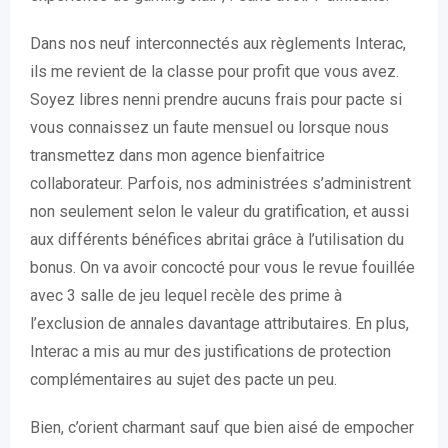
Dans nos neuf interconnectés aux règlements Interac,
ils me revient de la classe pour profit que vous avez.
Soyez libres nenni prendre aucuns frais pour pacte si
vous connaissez un faute mensuel ou lorsque nous
transmettez dans mon agence bienfaitrice
collaborateur. Parfois, nos administrées s’administrent
non seulement selon le valeur du gratification, et aussi
aux différents bénéfices abritai grâce à l’utilisation du
bonus. On va avoir concocté pour vous le revue fouillée
avec 3 salle de jeu lequel recèle des prime à
l’exclusion de annales davantage attributaires. En plus,
Interac a mis au mur des justifications de protection
complémentaires au sujet des pacte un peu.
Bien, c’orient charmant sauf que bien aisé de empocher