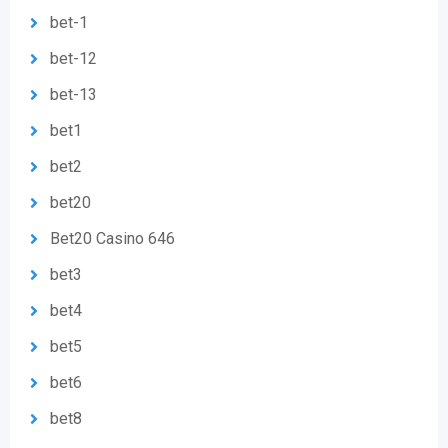
bet-1
bet-12
bet-13
bet1
bet2
bet20
Bet20 Casino 646
bet3
bet4
bet5
bet6
bet8