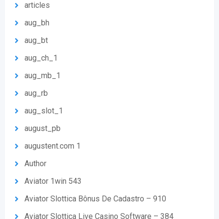
articles
aug_bh
aug_bt
aug_ch_1
aug_mb_1
aug_rb
aug_slot_1
august_pb
augustent.com 1
Author
Aviator 1win 543
Aviator Slottica Bônus De Cadastro – 910
Aviator Slottica Live Casino Software – 384