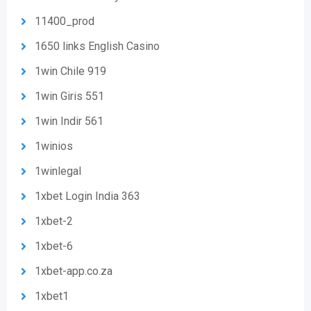
11400_prod
1650 links English Casino
1win Chile 919
1win Giris 551
1win Indir 561
1winios
1winlegal
1xbet Login India 363
1xbet-2
1xbet-6
1xbet-app.co.za
1xbet1