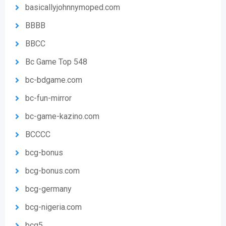
basicallyjohnnymoped.com
BBBB
BBCC
Bc Game Top 548
bc-bdgame.com
bc-fun-mirror
bc-game-kazino.com
BCCCC
bcg-bonus
bcg-bonus.com
bcg-germany
bcg-nigeria.com
bcg5