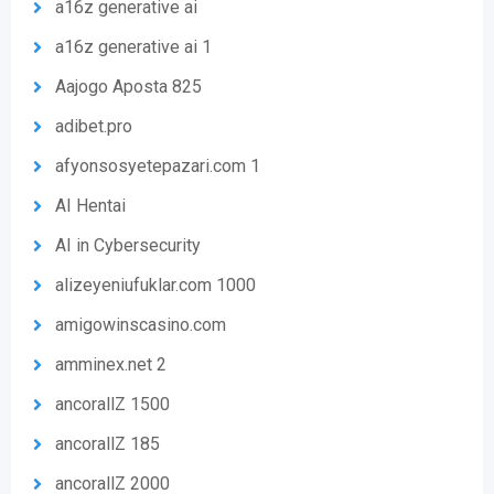
a16z generative ai
a16z generative ai 1
Aajogo Aposta 825
adibet.pro
afyonsosyetepazari.com 1
AI Hentai
AI in Cybersecurity
alizeyeniufuklar.com 1000
amigowinscasino.com
amminex.net 2
ancorallZ 1500
ancorallZ 185
ancorallZ 2000