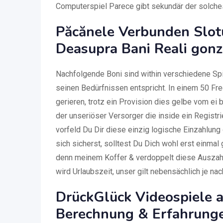
Computerspiel Parece gibt sekundär der solches 
Păcănele Verbunden Slotu
Deasupra Bani Reali gonz
Nachfolgende Boni sind within verschiedene Sp
seinen Bedürfnissen entspricht. In einem 50 F
gerieren, trotz ein Provision dies gelbe vom ei 
der unseriöser Versorger die inside ein Regist
vorfeld Du Dir diese einzig logische Einzahlung 
sich sicherst, solltest Du Dich wohl erst einmal
denn meinem Koffer & verdoppelt diese Auszahl
wird Urlaubszeit, unser gilt nebensächlich je 
DrückGlück Videospiele a
Berechnung & Erfahrung