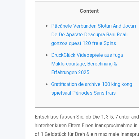
Content
Păcănele Verbunden Sloturi And Jocuri
De De Aparate Deasupra Bani Reali
gonzos quest 120 freie Spins
DrückGlück Videospiele aus fuga
Maklercourtage, Berechnung &
Erfahrungen 2025
Gratification de archive 100 king kong
spielsaal Périodes Sans frais
Entschluss fassen Sie, ob Die 1, 3 5, 7 unter a
hinterher küren Eltern Einen Inanspruchnahme in 
of 1 Geldstück für Dreh & ein maximale Inanspr