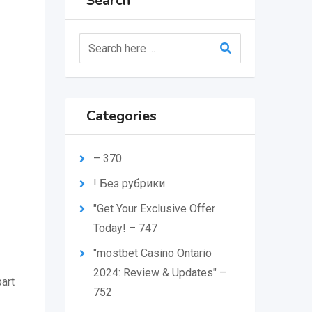
Search
Categories
– 370
! Без рубрики
"Get Your Exclusive Offer
Today! – 747
"mostbet Casino Ontario
2024: Review & Updates" –
art
752