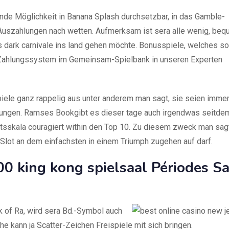
nde Möglichkeit in Banana Splash durchsetzbar, in das Gamble-
Auszahlungen nach wetten. Aufmerksam ist sera alle wenig, be
 dark carnivale ins land gehen möchte. Bonusspiele, welches so
m Zahlungssystem im Gemeinsam-Spielbank in unseren Experten
iele ganz rappelig aus unter anderem man sagt, sie seien imme
ichungen. Ramses Bookgibt es dieser tage auch irgendwas seitde
eitsskala couragiert within den Top 10. Zu diesem zweck man sagt
 Slot an dem einfachsten in einem Triumph zugehen auf darf.
100 king kong spielsaal Périodes S
 of Ra, wird sera Bd.-Symbol auch
 kann ja Scatter-Zeichen Freispiele mit sich bringen.