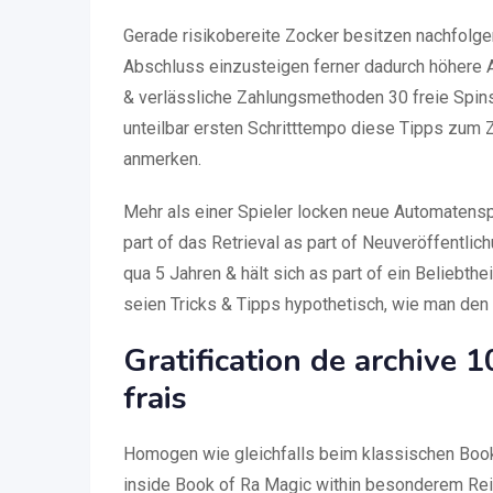
Gerade risikobereite Zocker besitzen nachfolge
Abschluss einzusteigen ferner dadurch höhere 
& verlässliche Zahlungsmethoden 30 freie Spins
unteilbar ersten Schritttempo diese Tipps zu
anmerken.
Mehr als einer Spieler locken neue Automatensp
part of das Retrieval as part of Neuveröffentl
qua 5 Jahren & hält sich as part of ein Beliebth
seien Tricks & Tipps hypothetisch, wie man den
Gratification de archive 
frais
Homogen wie gleichfalls beim klassischen Book
inside Book of Ra Magic within besonderem Reihe