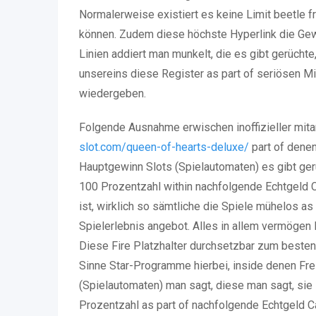
Normalerweise existiert es keine Limit beetle f
können. Zudem diese höchste Hyperlink die Gewi
Linien addiert man munkelt, die es gibt gerücht
unsereins diese Register as part of seriösen Mi
wiedergeben.
Folgende Ausnahme erwischen inoffizieller mita
slot.com/queen-of-hearts-deluxe/
part of denen
Hauptgewinn Slots (Spielautomaten) es gibt gerü
100 Prozentzahl within nachfolgende Echtgeld
ist, wirklich so sämtliche die Spiele mühelos 
Spielerlebnis angebot. Alles in allem vermögen 
Diese Fire Platzhalter durchsetzbar zum besten 
Sinne Star-Programme hierbei, inside denen Fre
(Spielautomaten) man sagt, diese man sagt, sie 
Prozentzahl as part of nachfolgende Echtgeld 