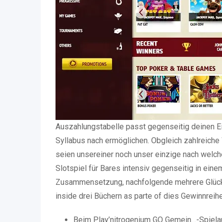
Auszahlungstabelle passt gegenseitig deinen Ei
Syllabus nach ermöglichen. Obgleich zahlreiche
seien unsereiner noch unser einzige nach welche
Slotspiel für Bares intensiv gegenseitig in ein
Zusammensetzung, nachfolgende mehrere Glückss
inside drei Büchern as parte of dies Gewinnreihe
Beim Play’nitrogenium GO Gemein…-Spiela