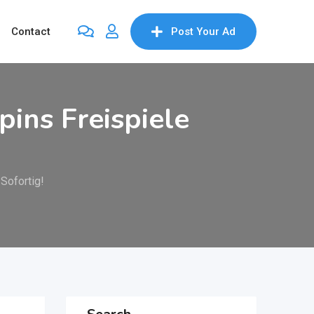
Contact
Post Your Ad
ins Freispiele
Sofortig!