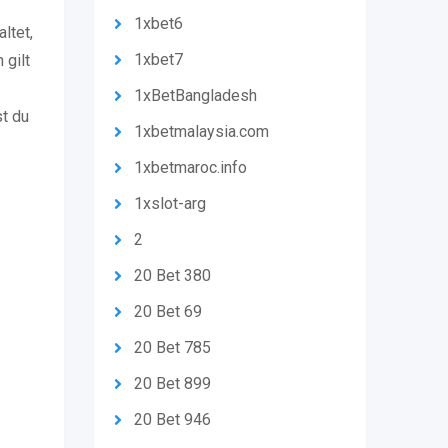
1xbet6
ltet,
1xbet7
 gilt
1xBetBangladesh
st du
1xbetmalaysia.com
1xbetmaroc.info
1xslot-arg
2
20 Bet 380
20 Bet 69
20 Bet 785
20 Bet 899
20 Bet 946