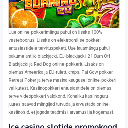
Uue online-pokkerimängu puhul on lisaks 100%
vasteboonus. Lisaks on elektroonilise pokkeri
entusiastidele tervituspakett. Uue lauamängu puhul
pakume antiik-blackjacki, EU-blackjacki, 21 Burn Off
Blackjacki ja Red Dog online-pokkerit. Lisaks on
olemas Ameerika ja EU-rulett, craps, Pai Gow pokker,
Retreat Poker ja terve masina kaugusel online-pokkeri
valikutest. Kasiinopokkeri entusiastidele on olemas
terve videopokkeri valdkond. Kohaliku kasiinoguru
juures saavad mängijad tutvuda ja arvustada online-
kasiinosid, et jagada teadmisi, arvamusi ja kogemusi.
Ice casino slotide promokood