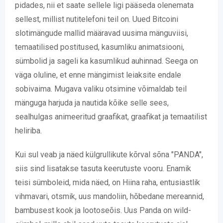
pidades, nii et saate sellele ligi pääseda olenemata
sellest, millist nutitelefoni teil on. Uued Bitcoini
slotimängude mallid määravad uusima mänguviisi,
temaatilised postitused, kasumliku animatsiooni,
sümbolid ja sageli ka kasumlikud auhinnad. Seega on
väga oluline, et enne mängimist leiaksite endale
sobivaima. Mugava valiku otsimine võimaldab teil
mänguga harjuda ja nautida kõike selle sees,
sealhulgas animeeritud graafikat, graafikat ja temaatilist
heliriba.
Kui sul veab ja näed külgrullikute kõrval sõna "PANDA",
siis sind lisatakse tasuta keerutuste vooru. Enamik
teisi sümboleid, mida näed, on Hiina raha, entusiastlik
vihmavari, otsmik, uus mandoliin, hõbedane mereannid,
bambusest kook ja lootoseõis. Uus Panda on wild-