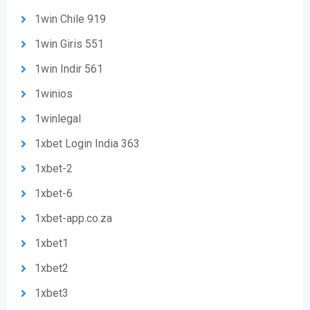
1win Chile 919
1win Giris 551
1win Indir 561
1winios
1winlegal
1xbet Login India 363
1xbet-2
1xbet-6
1xbet-app.co.za
1xbet1
1xbet2
1xbet3