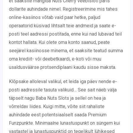
et saaksite mängida Nuts Cherry veebisloti päris
dollarite auhindade nimel. Registreerimine mis tahes
online-kasiinos võtab vaid paar hetke, paljud
operaatorid küsivad lihtsalt teie andmeid ja saate e-
posti teel aadressi postitada, enne kui nad lubavad teil
kontot hallata. Kui olete oma konto saanud, peate
seejärel kasiinosse minema, et saaksite teatud summa
oma krediit- või deebetkaardi, e-koti või muu
usaldusväärse protsendiplaani kaudu sisse maksta.
Klõpsake alloleval valikul, et leida iga päev nende e-
posti aadressile tasuta valikuid… See sait näeb välja
täpselt nagu Baba Nuts Slots ja sellel on hea ja
võrreldav liides. Kuigi mitte, võite siit rahaliste
auhindade eest potentsiaalselt saada Premium
Funzpunkte. Minimaalne lunastuspunkt on süngem kui
vastastel ja lunastuspunktid on tegelikult lühikesed