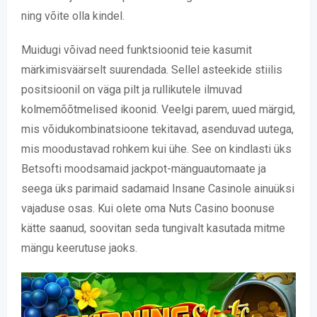
ning võite olla kindel.
Muidugi võivad need funktsioonid teie kasumit
märkimisväärselt suurendada. Sellel asteekide stiilis
positsioonil on väga pilt ja rullikutele ilmuvad
kolmemõõtmelised ikoonid. Veelgi parem, uued märgid,
mis võidukombinatsioone tekitavad, asenduvad uutega,
mis moodustavad rohkem kui ühe. See on kindlasti üks
Betsofti moodsamaid jackpot-mänguautomaate ja
seega üks parimaid sadamaid Insane Casinole ainuüksi
vajaduse osas. Kui olete oma Nuts Casino boonuse
kätte saanud, soovitan seda tungivalt kasutada mitme
mängu keerutuse jaoks.