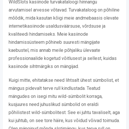
WildSlots kasiinode turvakataloogi hinnangu
arvutamisel arvesse võtavad. Turvakataloog on põhiline
mõõdik, mida kasutan kõigi meie andmebaasis olevate
internetikasiinode usaldusväärsuse, võrdsuse ja
kvaliteedi hindamiseks. Meie kasiinode
hindamissüsteem põhineb suuresti mängijate
kaebustel, mis annab meile põhjaliku ülevaate
professionaalide kogetud võitlusest ja sellest, kuidas
kasiinode sihtmärgiks on mängijad.
Kuigi mitte, ehitatakse need lihtsalt ühest sümbolist, et
mängus pidevalt terve rull kindlustada. Teatud
mängudes on isegi mitu wild-sümbolit korraga,
kusjuures need juhuslikud sümbolid on eraldi
põhilistest wild-sümbolitest. See ei juhtu tavaliselt, aga
kui juhtub, on see tore häire, kus võidud võivad toimuda.
Olen mänginud mõnda slotimängu, kus terve rull on