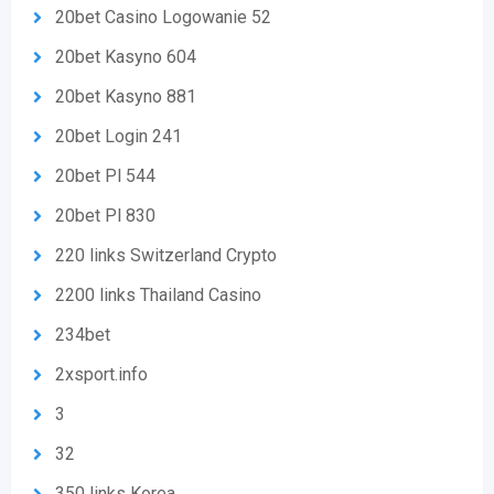
20bet Casino Logowanie 52
20bet Kasyno 604
20bet Kasyno 881
20bet Login 241
20bet Pl 544
20bet Pl 830
220 links Switzerland Crypto
2200 links Thailand Casino
234bet
2xsport.info
3
32
350 links Korea