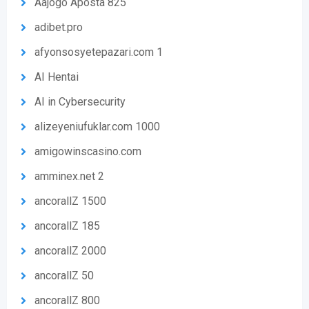
Aajogo Aposta 825
adibet.pro
afyonsosyetepazari.com 1
AI Hentai
AI in Cybersecurity
alizeyeniufuklar.com 1000
amigowinscasino.com
amminex.net 2
ancorallZ 1500
ancorallZ 185
ancorallZ 2000
ancorallZ 50
ancorallZ 800