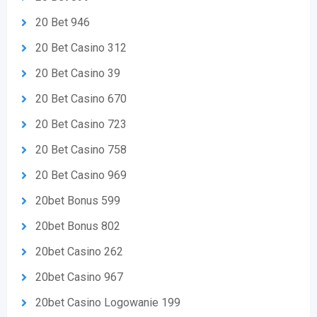
20 Bet 946
20 Bet Casino 312
20 Bet Casino 39
20 Bet Casino 670
20 Bet Casino 723
20 Bet Casino 758
20 Bet Casino 969
20bet Bonus 599
20bet Bonus 802
20bet Casino 262
20bet Casino 967
20bet Casino Logowanie 199