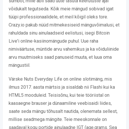
sümbol, mille abil saad uute tasuta keerutuste ajal
võidukalt tegutseda. Kõik meie mängud sobivad igat
tüüpi professionaalidele, et meil kõigil oleks tore.
Crazy.io pakub nüüd mitmekesiseid mänguvõimalusi, et
rahuldada sinu ainulaadseid eelistusi, isegi Bitcoin
Live'i online-kasiinomängude puhul. Uue raha
nimiväärtuse, müntide arvu vahemikus ja ka võiduliinide
arvu muutmiseks saad panuseid muuta, et luua oma
mängustiil.
Värske Nuts Everyday Life on online slotimäng, mis
ilmus 2017. aasta märtsis ja sisaldab nii Flashi kui ka
HTML5 mooduleid. Teisisõnu, kui teie tööriistal on
kaasaegne brauser ja dünaamiline veebisaidi liides,
saate seda mängu tõhusalt nautida, olenemata sellest,
millise seadmega mängite. Teie meeskonnale on
saadaval kogu portide ainulaadne IGT (age.grams. Sea