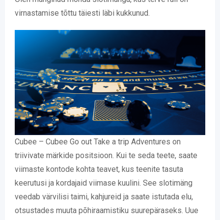
virnastamise tõttu täiesti läbi kukkunud.
Cubee – Cubee Go out Take a trip Adventures on
triivivate märkide positsioon. Kui te seda teete, saate
viimaste kontode kohta teavet, kus teenite tasuta
keerutusi ja kordajaid viimase kuulini. See slotimäng
veedab värvilisi taimi, kahjureid ja saate istutada elu,
otsustades muuta põhiraamistiku suurepäraseks. Uue