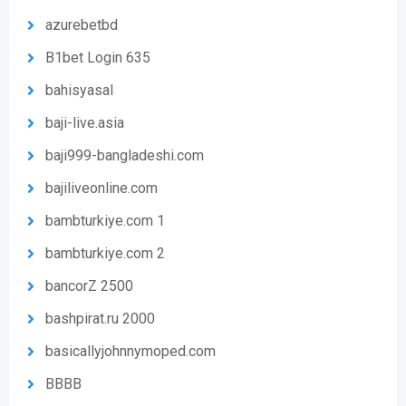
azurebetbd
B1bet Login 635
bahisyasal
baji-live.asia
baji999-bangladeshi.com
bajiliveonline.com
bambturkiye.com 1
bambturkiye.com 2
bancorZ 2500
bashpirat.ru 2000
basicallyjohnnymoped.com
BBBB