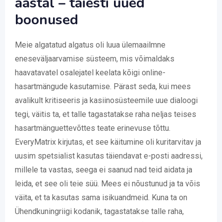
aastal – täiesti uued
boonused
Meie algatatud algatus oli luua ülemaailmne
eneseväljaarvamise süsteem, mis võimaldaks
haavatavatel osalejatel keelata kõigi online-
hasartmängude kasutamise. Pärast seda, kui mees
avalikult kritiseeris ja kasiinosüsteemile uue dialoogi
tegi, väitis ta, et talle tagastatakse raha neljas teises
hasartmänguettevõttes teate erinevuse tõttu.
EveryMatrix kirjutas, et see käitumine oli kuritarvitav ja
uusim spetsialist kasutas täiendavat e-posti aadressi,
millele ta vastas, seega ei saanud nad teid aidata ja
leida, et see oli teie süü. Mees ei nõustunud ja ta võis
väita, et ta kasutas sama isikuandmeid. Kuna ta on
Ühendkuningriigi kodanik, tagastatakse talle raha,