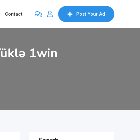
Contact
Post Your Ad
Yüklə 1win