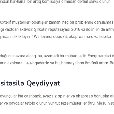
ndən hər-hansı bir artıq komissiya olmadan dərhal əlavə olunur.
üxtəlif müştəriləri ödənişlər zamanı heç bir problemlə qarşılşması
ı vaxtdan aktivdir. Şirkətin reputasiyası 2018-ci ildən ən da art
məsinə klikləyin. 1Win birinci depozit, ekspres mərc və liderlər
unu nəzərə alsaq, bu, əzəmətli bir mübadilədir. Enerji xərcləri 
arın azalması ilə əlaqədardır və bu, batareyaların ömrünü artırır. B
sitəsilə Qeydiyyat
oyunçular isə cashback, əvəzsiz spinlər və ekspress bonuslar alır
r və qaydalar tətbiq olunur, vur-tut təzə müştərilər ötrü, Məsuliyət