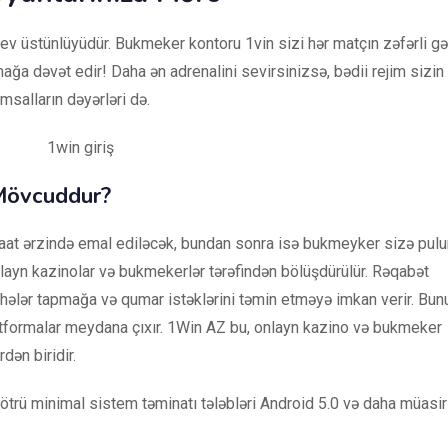
v üstünlüyüdür. Bukmeker kontoru 1vin sizi hər matçın zəfərli g
ğa dəvət edir! Daha ən adrenalini sevirsinizsə, bədii rejim sizin
msalların dəyərləri də.
 Mövcuddur?
saat ərzində emal ediləcək, bundan sonra isə bukmeyker sizə pul
layn kazinolar və bukmekerlər tərəfindən bölüşdürülür. Rəqabət
hələr tapmağa və qumar istəklərini təmin etməyə imkan verir. Bun
platformalar meydana çıxır. 1Win AZ bu, onlayn kazino və bukmeker
dən biridir.
ötrü minimal sistem təminatı tələbləri Android 5.0 və daha müasir