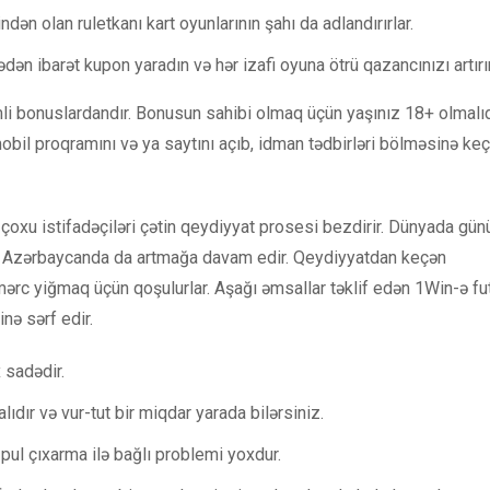
dən olan ruletkanı kart oyunlarının şahı da adlandırırlar.
n ibarət kupon yaradın və hər izafi oyuna ötrü qazancınızı artırı
i bonuslardandır. Bonusun sahibi olmaq üçün yaşınız 18+ olmalıd
obil proqramını və ya saytını açıb, idman tədbirləri bölməsinə ke
i çoxu istifadəçiləri çətin qeydiyyat prosesi bezdirir. Dünyada gün
əri Azərbaycanda da artmağa davam edir. Qeydiyyatdan keçən
 mərc yiğmaq üçün qoşulurlar. Aşağı əmsallar təklif edən 1Win-ə fu
nə sərf edir.
 sadədir.
dır və vur-tut bir miqdar yarada bilərsiniz.
ul çıxarma ilə bağlı problemi yoxdur.