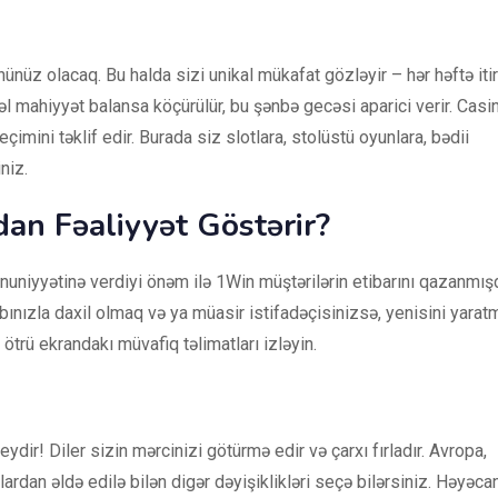
ünüz olacaq. Bu halda sizi unikal mükafat gözləyir – hər həftə itir
əl mahiyyət balansa köçürülür, bu şənbə gecəsi aparici verir. Casi
çimini təklif edir. Burada siz slotlara, stolüstü oyunlara, bədii
niz.
an Fəaliyyət Göstərir?
uniyyətinə verdiyi önəm ilə 1Win müştərilərin etibarını qazanmışd
nızla daxil olmaq və ya müasir istifadəçisinizsə, yenisini yarat
trü ekrandakı müvafiq təlimatları izləyin.
dir! Diler sizin mərcinizi götürmə edir və çarxı fırladır. Avropa,
lardan əldə edilə bilən digər dəyişiklikləri seçə bilərsiniz. Həyəca