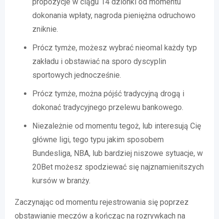
propozycje w ciągu 14 dzionki od momentu
dokonania wpłaty, nagroda pieniężna odruchowo
zniknie.
Prócz tymże, możesz wybrać nieomal każdy typ
zakładu i obstawiać na sporo dyscyplin
sportowych jednocześnie.
Prócz tymże, można pójść tradycyjną drogą i
dokonać tradycyjnego przelewu bankowego.
Niezależnie od momentu tegoż, lub interesują Cię
główne ligi, tego typu jakim sposobem
Bundesliga, NBA, lub bardziej niszowe sytuacje, w
20Bet możesz spodziewać się najznamienitszych
kursów w branży.
Zaczynając od momentu rejestrowania się poprzez
obstawianie meczów a kończąc na rozrywkach na