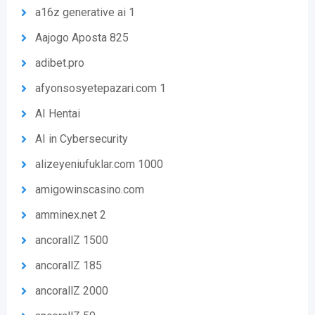
a16z generative ai 1
Aajogo Aposta 825
adibet.pro
afyonsosyetepazari.com 1
AI Hentai
AI in Cybersecurity
alizeyeniufuklar.com 1000
amigowinscasino.com
amminex.net 2
ancorallZ 1500
ancorallZ 185
ancorallZ 2000