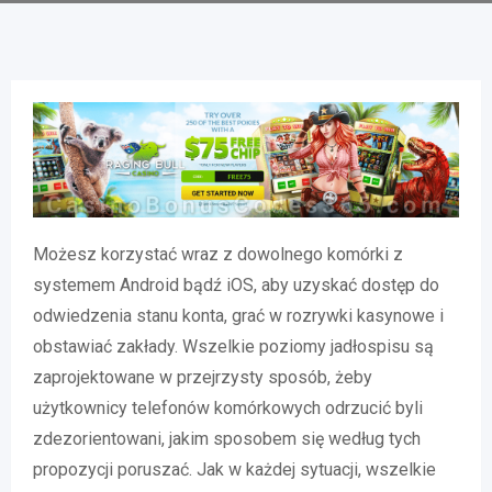
Możesz korzystać wraz z dowolnego komórki z
systemem Android bądź iOS, aby uzyskać dostęp do
odwiedzenia stanu konta, grać w rozrywki kasynowe i
obstawiać zakłady. Wszelkie poziomy jadłospisu są
zaprojektowane w przejrzysty sposób, żeby
użytkownicy telefonów komórkowych odrzucić byli
zdezorientowani, jakim sposobem się według tych
propozycji poruszać. Jak w każdej sytuacji, wszelkie