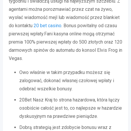
tygodniu i świadczą usługi na najwyższym szczeblu. Z
agentami można porozmawiać przez czat na żywo,
wysłać wiadomość mejl lub wiadomość przez blankiet
do kontaktu
20 bet casino
. Bonus powitalny od czasu
pierwszej wpłaty.Fani kasyna online mogą otrzymać
premia 100% pierwszej wpłaty do 500 złotych oraz 120
darmowych spinów do automatu do konsol Elvis Frog in
Vegas.
Owo właśnie w takim przypadku możesz się
zalogować, dokonać własnej czołowej wpłaty i
odebrać wszelkie bonusy.
20Bet Nasz Kraj to strona hazardowa, która łączy
osobiście całość jest to, co najlepsze w hazardzie
dyskusyjnym na prawdziwe pieniądze.
Dobrą strategią jest zdobycie bonusu wraz z