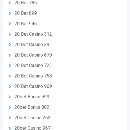
20 Bet 785
20 Bet 899
20 Bet 946
20 Bet Casino 312
20 Bet Casino 39
20 Bet Casino 670
20 Bet Casino 723
20 Bet Casino 758
20 Bet Casino 969
20bet Bonus 599
20bet Bonus 802
20bet Casino 262
20bet Casino 967