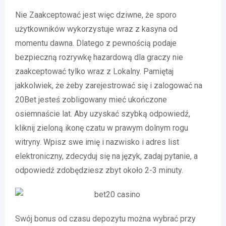
Nie Zaakceptować jest więc dziwne, że sporo
użytkowników wykorzystuje wraz z kasyna od
momentu dawna. Dlatego z pewnością podaje
bezpieczną rozrywkę hazardową dla graczy nie
zaakceptować tylko wraz z Lokalny. Pamiętaj
jakkolwiek, że żeby zarejestrować się i zalogować na
20Bet jesteś zobligowany mieć ukończone
osiemnaście lat. Aby uzyskać szybką odpowiedź,
kliknij zieloną ikonę czatu w prawym dolnym rogu
witryny. Wpisz swe imię i nazwisko i adres list
elektroniczny, zdecyduj się na język, zadaj pytanie, a
odpowiedź zdobędziesz zbyt około 2-3 minuty.
Swój bonus od czasu depozytu można wybrać przy