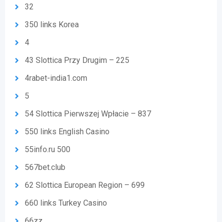
32
350 links Korea
4
43 Slottica Przy Drugim – 225
4rabet-india1.com
5
54 Slottica Pierwszej Wpłacie – 837
550 links English Casino
55info.ru 500
567bet.club
62 Slottica European Region – 699
660 links Turkey Casino
66zz