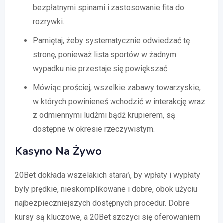
bezpłatnymi spinami i zastosowanie fita do
rozrywki.
Pamiętaj, żeby systematycznie odwiedzać tę
stronę, ponieważ lista sportów w żadnym
wypadku nie przestaje się powiększać.
Mówiąc prościej, wszelkie zabawy towarzyskie,
w których powinieneś wchodzić w interakcję wraz
z odmiennymi ludźmi bądź krupierem, są
dostępne w okresie rzeczywistym.
Kasyno Na Żywo
20Bet dokłada wszelakich starań, by wpłaty i wypłaty
były prędkie, nieskomplikowane i dobre, obok użyciu
najbezpieczniejszych dostępnych procedur. Dobre
kursy są kluczowe, a 20Bet szczyci się oferowaniem