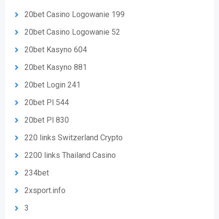
20bet Casino Logowanie 199
20bet Casino Logowanie 52
20bet Kasyno 604
20bet Kasyno 881
20bet Login 241
20bet Pl 544
20bet Pl 830
220 links Switzerland Crypto
2200 links Thailand Casino
234bet
2xsport.info
3