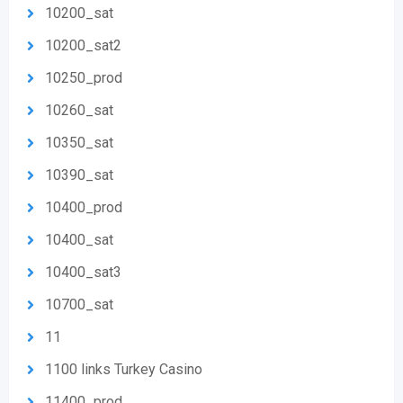
10200_sat
10200_sat2
10250_prod
10260_sat
10350_sat
10390_sat
10400_prod
10400_sat
10400_sat3
10700_sat
11
1100 links Turkey Casino
11400_prod