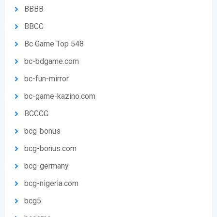
BBBB
BBCC
Bc Game Top 548
bc-bdgame.com
bc-fun-mirror
bc-game-kazino.com
BCCCC
bcg-bonus
bcg-bonus.com
bcg-germany
bcg-nigeria.com
bcg5