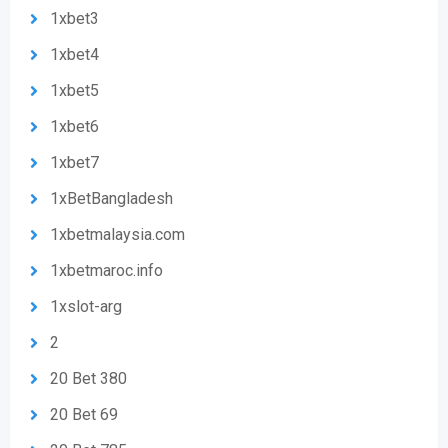
1xbet3
1xbet4
1xbet5
1xbet6
1xbet7
1xBetBangladesh
1xbetmalaysia.com
1xbetmaroc.info
1xslot-arg
2
20 Bet 380
20 Bet 69