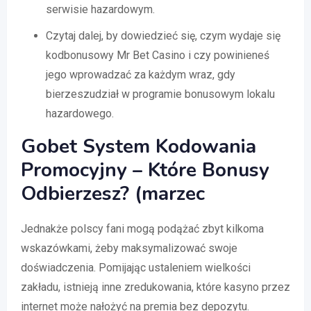
serwisie hazardowym.
Czytaj dalej, by dowiedzieć się, czym wydaje się
kodbonusowy Mr Bet Casino i czy powinieneś
jego wprowadzać za każdym wraz, gdy
bierzeszudział w programie bonusowym lokalu
hazardowego.
Gobet System Kodowania
Promocyjny – Które Bonusy
Odbierzesz? (marzec
Jednakże polscy fani mogą podążać zbyt kilkoma
wskazówkami, żeby maksymalizować swoje
doświadczenia. Pomijając ustaleniem wielkości
zakładu, istnieją inne zredukowania, które kasyno przez
internet może nałożyć na premia bez depozytu.