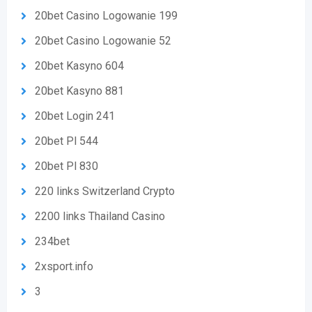
20bet Casino Logowanie 199
20bet Casino Logowanie 52
20bet Kasyno 604
20bet Kasyno 881
20bet Login 241
20bet Pl 544
20bet Pl 830
220 links Switzerland Crypto
2200 links Thailand Casino
234bet
2xsport.info
3