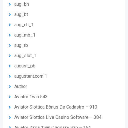
aug_bh
aug_bt
aug_ch_1
aug_mb_1
aug_rb
aug_slot_1
august_pb
augustent.com 1
Author
Aviator 1win 543
Aviator Slottica Bônus De Cadastro – 910
Aviator Slottica Live Casino Software – 384
Aviator Игра 1win Сделать Это – 164