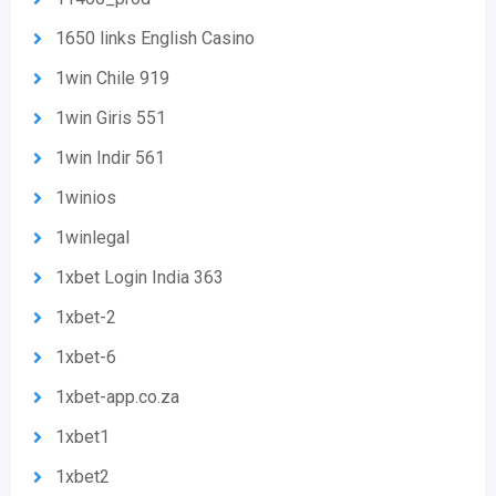
1650 links English Casino
1win Chile 919
1win Giris 551
1win Indir 561
1winios
1winlegal
1xbet Login India 363
1xbet-2
1xbet-6
1xbet-app.co.za
1xbet1
1xbet2