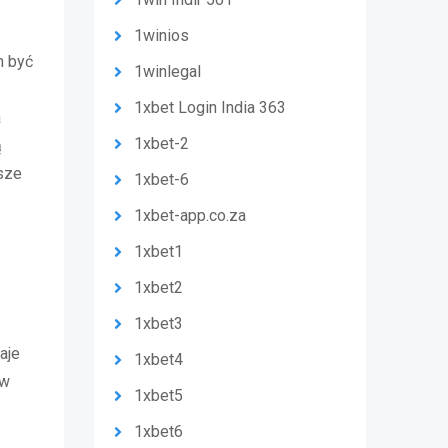
1winios
n być
1winlegal
1xbet Login India 363
a
1xbet-2
ą
wsze
1xbet-6
1xbet-app.co.za
1xbet1
1xbet2
1xbet3
aje
1xbet4
ów
1xbet5
1xbet6