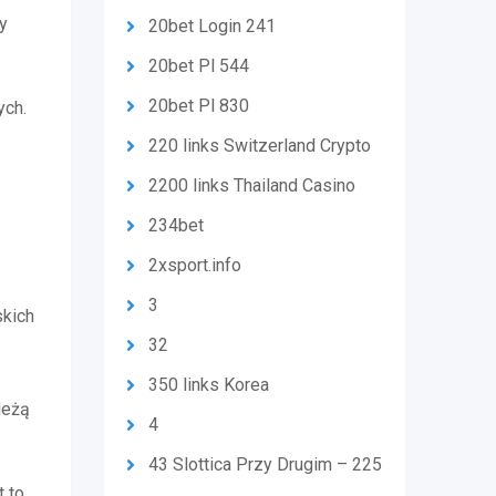
y
20bet Login 241
20bet Pl 544
20bet Pl 830
ych.
220 links Switzerland Crypto
2200 links Thailand Casino
234bet
2xsport.info
3
skich
32
350 links Korea
leżą
4
43 Slottica Przy Drugim – 225
t to