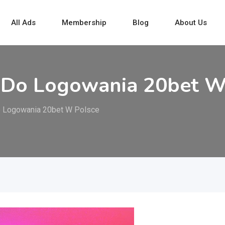
All Ads
Membership
Blog
About Us
k Do Logowania 20bet W
Do Logowania 20bet W Polsce