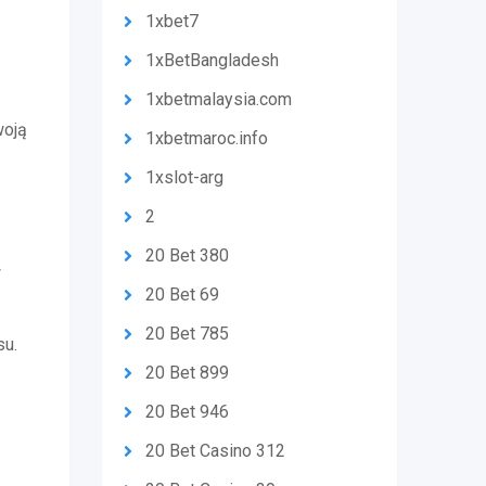
1xbet7
1xBetBangladesh
1xbetmalaysia.com
woją
1xbetmaroc.info
1xslot-arg
2
20 Bet 380
w
20 Bet 69
20 Bet 785
su.
20 Bet 899
20 Bet 946
20 Bet Casino 312