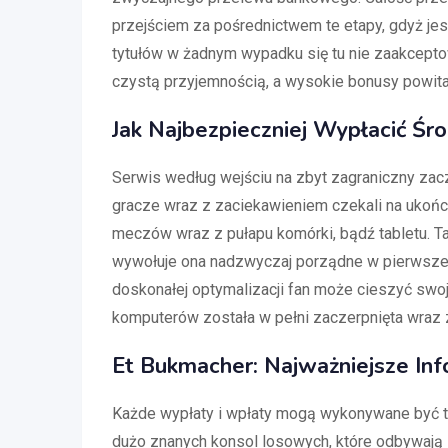
przejściem za pośrednictwem te etapy, gdyż jes
tytułów w żadnym wypadku się tu nie zaakcept
czystą przyjemnością, a wysokie bonusy powital
Jak Najbezpieczniej Wypłacić Śr
Serwis według wejściu na zbyt zagraniczny zac
gracze wraz z zaciekawieniem czekali na ukończ
meczów wraz z pułapu komórki, bądź tabletu. T
wywołuje ona nadzwyczaj porządne w pierwszej 
doskonałej optymalizacji fan może cieszyć swoje
komputerów została w pełni zaczerpnięta wraz 
Et Bukmacher: Najważniejsze Inf
Każde wypłaty i wpłaty mogą wykonywane być t
dużo znanych konsol losowych, które odbywają s