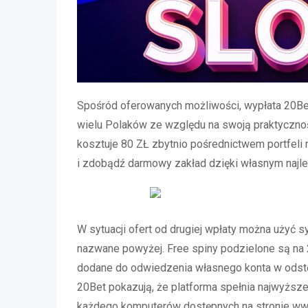
Spośród oferowanych możliwości, wypłata 20Be
wielu Polaków ze względu na swoją praktyczno
kosztuje 80 ZŁ zbytnio pośrednictwem portfel
i zdobądź darmowy zakład dzięki własnym naj
W sytuacji ofert od drugiej wpłaty można użyć
nazwane powyżej. Free spiny podzielone są na 
dodane do odwiedzenia własnego konta w odstęp
20Bet pokazują, że platforma spełnia najwyższe
każdego komputerów dostępnych na stronie www