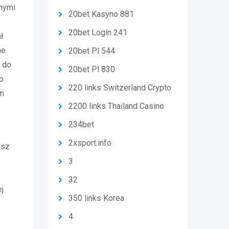
anymi
20bet Kasyno 881
20bet Login 241
ł
ne
20bet Pl 544
 do
20bet Pl 830
o
220 links Switzerland Crypto
em
2200 links Thailand Casino
234bet
2xsport.info
esz
3
32
j
350 links Korea
4