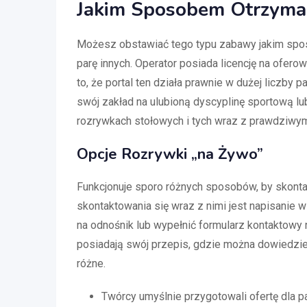
Jakim Sposobem Otrzymać
Możesz obstawiać tego typu zabawy jakim spos
parę innych. Operator posiada licencję na ofe
to, że portal ten działa prawnie w dużej liczby
swój zakład na ulubioną dyscyplinę sportową l
rozrywkach stołowych i tych wraz z prawdziwy
Opcje Rozrywki „na Żywo”
Funkcjonuje sporo różnych sposobów, by skont
skontaktowania się wraz z nimi jest napisanie 
na odnośnik lub wypełnić formularz kontaktowy 
posiadają swój przepis, gdzie można dowiedzieć
różne.
Twórcy umyślnie przygotowali ofertę dla 