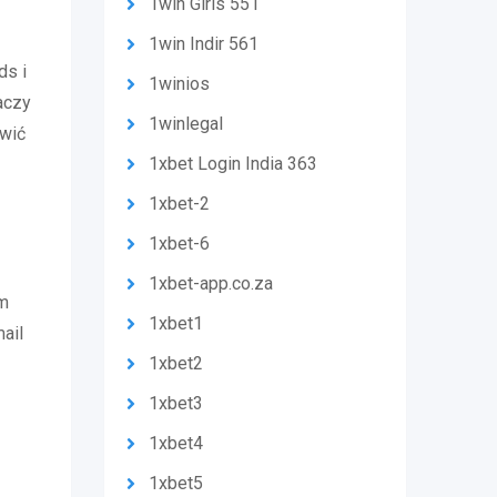
1win Giris 551
1win Indir 561
ds i
1winios
aczy
1winlegal
awić
1xbet Login India 363
1xbet-2
1xbet-6
1xbet-app.co.za
em
1xbet1
ail
1xbet2
1xbet3
1xbet4
1xbet5