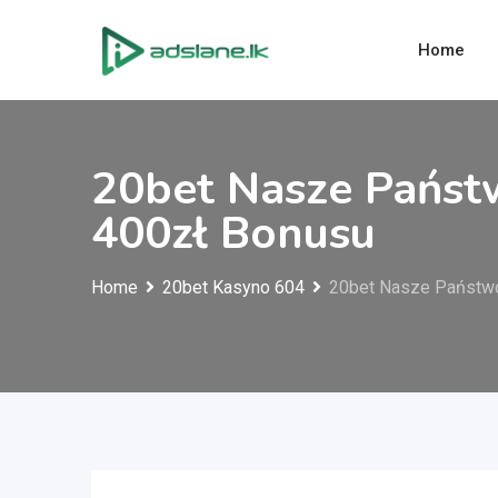
Skip
to
Home
content
20bet Nasze Państw
400zł Bonusu
Home
20bet Kasyno 604
20bet Nasze Państwo 