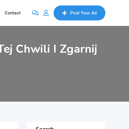
Contact
Post Your Ad
j Chwili I Zgarnij