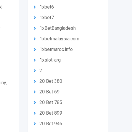
ą,
1xbet6
1xbet7
.
1xBetBangladesh
1xbetmalaysia.com
1xbetmaroc.info
1xslot-arg
2
20 Bet 380
iny,
20 Bet 69
20 Bet 785
20 Bet 899
20 Bet 946