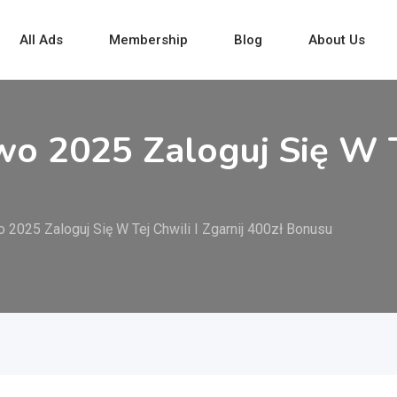
All Ads
Membership
Blog
About Us
o 2025 Zaloguj Się W Te
2025 Zaloguj Się W Tej Chwili I Zgarnij 400zł Bonusu