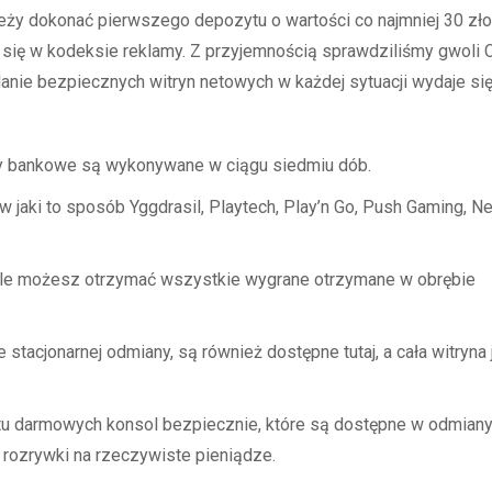
ży dokonać pierwszego depozytu o wartości co najmniej 30 zło
się w kodeksie reklamy. Z przyjemnością sprawdziliśmy gwoli 
anie bezpiecznych witryn netowych w każdej sytuacji wydaje si
y bankowe są wykonywane w ciągu siedmiu dób.
jaki to sposób Yggdrasil, Playtech, Play’n Go, Push Gaming, Ne
 ale możesz otrzymać wszystkie wygrane otrzymane w obrębie
tacjonarnej odmiany, są również dostępne tutaj, a cała witryna 
 darmowych konsol bezpiecznie, które są dostępne w odmian
ę rozrywki na rzeczywiste pieniądze.