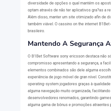
diversidade de opções o qual mantém os aposta
optam através de não ter aplicativos gra?as a 
Além disso, manter um site otimizado afin de d
também viável. O cassino on the internet B1Bet 
brasileiro.
Mantendo A Segurança A
O B1Bet Software sony ericsson destaca não s
compromisso apresentando a segurança, a faci
elementos combinados são dele alguma escolha 
experiência de jogo móvel de gran nível. Constit
operating-system jogadores graças à qualidade
alguma navegação muito organizada, facilitando
desenvolvedores renomados, garantindo games ju
alguma gama de bônus e promoções atraentes p