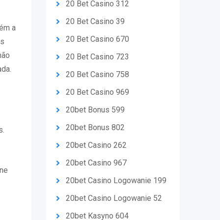
20 Bet Casino 312
20 Bet Casino 39
bém a
20 Bet Casino 670
is
não
20 Bet Casino 723
ada.
20 Bet Casino 758
20 Bet Casino 969
20bet Bonus 599
20bet Bonus 802
s.
20bet Casino 262
20bet Casino 967
ine
20bet Casino Logowanie 199
20bet Casino Logowanie 52
20bet Kasyno 604