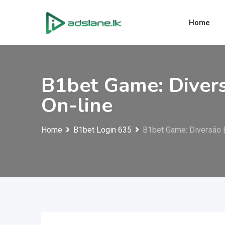
Skip
to
Home
content
B1bet Game: Divers
On-line
Home
B1bet Login 635
B1bet Game: Diversão 