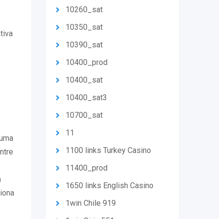
10260_sat
10350_sat
tiva
10390_sat
10400_prod
10400_sat
10400_sat3
10700_sat
11
 uma
1100 links Turkey Casino
ntre
11400_prod
m
1650 links English Casino
iona
1win Chile 919