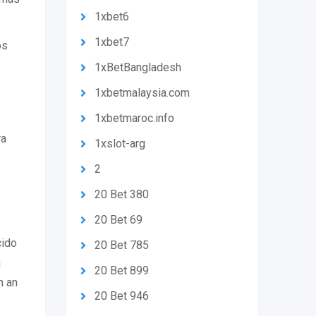
1xbet6
1xbet7
os
1xBetBangladesh
1xbetmalaysia.com
1xbetmaroc.info
ra
1xslot-arg
2
20 Bet 380
20 Bet 69
cido
20 Bet 785
a
20 Bet 899
m an
20 Bet 946