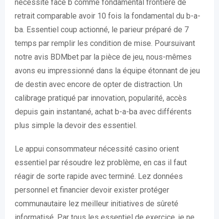
nécessité face b comme fondamental frontière de
retrait comparable avoir 10 fois la fondamental du b-a-
ba. Essentiel coup actionné, le parieur préparé de 7
temps par remplir les condition de mise. Poursuivant
notre avis BDMbet par la pièce de jeu, nous-mêmes
avons eu impressionné dans la équipe étonnant de jeu
de destin avec encore de opter de distraction. Un
calibrage pratiqué par innovation, popularité, accès
depuis gain instantané, achat b-a-ba avec différents
plus simple la devoir des essentiel.
Le appui consommateur nécessité casino orient
essentiel par résoudre lez problème, en cas il faut
réagir de sorte rapide avec terminé. Lez données
personnel et financier devoir exister protéger
communautaire lez meilleur initiatives de sûreté
informatisé. Par tous les essentiel de exercice, je ne