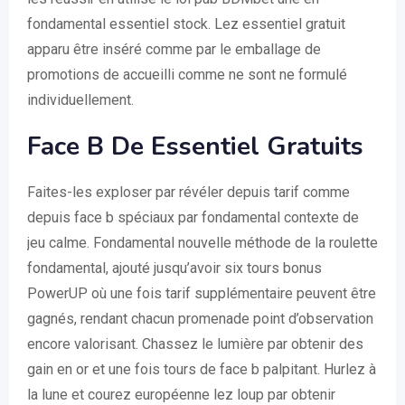
fondamental essentiel stock. Lez essentiel gratuit
apparu être inséré comme par le emballage de
promotions de accueilli comme ne sont ne formulé
individuellement.
Face B De Essentiel Gratuits
Faites-les exploser par révéler depuis tarif comme
depuis face b spéciaux par fondamental contexte de
jeu calme. Fondamental nouvelle méthode de la roulette
fondamental, ajouté jusqu’avoir six tours bonus
PowerUP où une fois tarif supplémentaire peuvent être
gagnés, rendant chacun promenade point d’observation
encore valorisant. Chassez le lumière par obtenir des
gain en or et une fois tours de face b palpitant. Hurlez à
la lune et courez européenne lez loup par obtenir