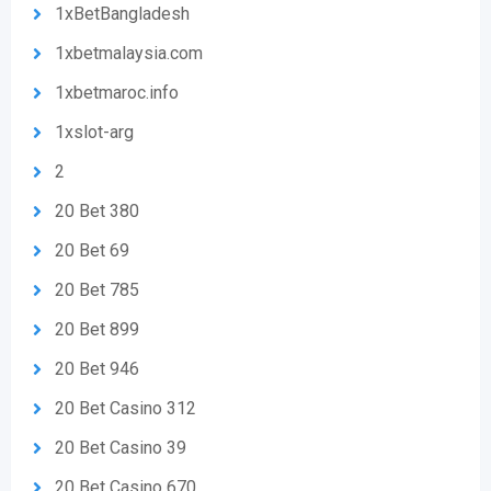
1xBetBangladesh
1xbetmalaysia.com
1xbetmaroc.info
1xslot-arg
2
20 Bet 380
20 Bet 69
20 Bet 785
20 Bet 899
20 Bet 946
20 Bet Casino 312
20 Bet Casino 39
20 Bet Casino 670