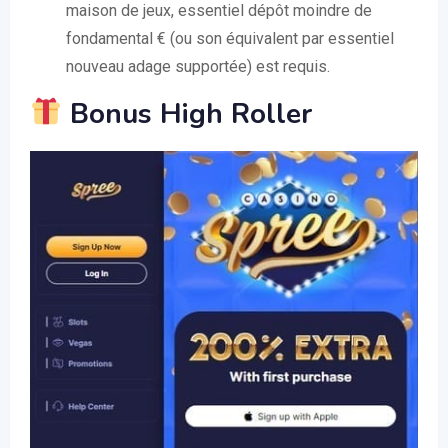
maison de jeux, essentiel dépôt moindre de
fondamental € (ou son équivalent par essentiel
nouveau adage supportée) est requis.
Bonus High Roller