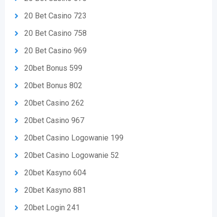
20 Bet Casino 723
20 Bet Casino 758
20 Bet Casino 969
20bet Bonus 599
20bet Bonus 802
20bet Casino 262
20bet Casino 967
20bet Casino Logowanie 199
20bet Casino Logowanie 52
20bet Kasyno 604
20bet Kasyno 881
20bet Login 241