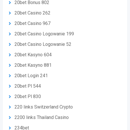
20bet Bonus 802
20bet Casino 262
20bet Casino 967
20bet Casino Logowanie 199
20bet Casino Logowanie 52
20bet Kasyno 604
20bet Kasyno 881
20bet Login 241
20bet Pl 544
20bet Pl 830
220 links Switzerland Crypto
2200 links Thailand Casino
234bet