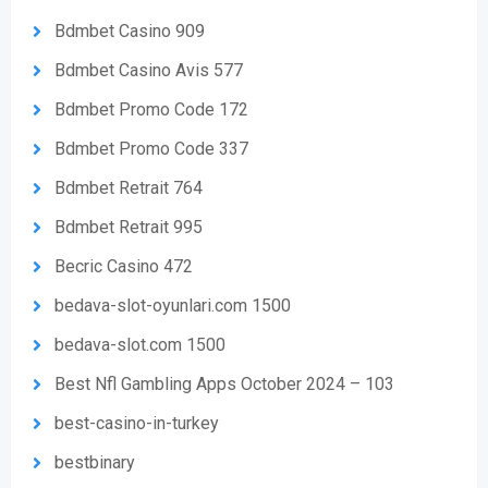
Bdmbet Casino 909
Bdmbet Casino Avis 577
Bdmbet Promo Code 172
Bdmbet Promo Code 337
Bdmbet Retrait 764
Bdmbet Retrait 995
Becric Casino 472
bedava-slot-oyunlari.com 1500
bedava-slot.com 1500
Best Nfl Gambling Apps October 2024 – 103
best-casino-in-turkey
bestbinary