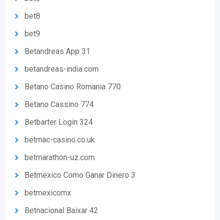
bet8
bet9
Betandreas App 31
betandreas-india.com
Betano Casino Romania 770
Betano Cassino 774
Betbarter Login 324
betmac-casino.co.uk
betmarathon-uz.com
Betmexico Como Ganar Dinero 3
betmexicomx
Betnacional Baixar 42