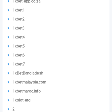
1xbet-app.co.za
1xbet1
1xbet2
1xbet3
1xbet4
1xbet5
1xbet6
1xbet7
1xBetBangladesh
1xbetmalaysia.com
1xbetmaroc.info
1xslot-arg
2