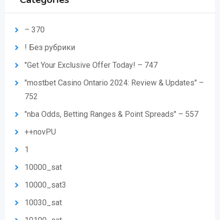
– 370
! Без рубрики
"Get Your Exclusive Offer Today! – 747
"mostbet Casino Ontario 2024: Review & Updates" –
752
"nba Odds, Betting Ranges & Point Spreads" – 557
++novPU
1
10000_sat
10000_sat3
10030_sat