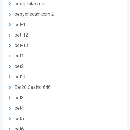
bestplinko.com
besyohocam.com 2
bet-1
bet-12
bet-13
bet1
bet2
bet20
Bet20 Casino 646
bet3
bet4
bet5
bet6