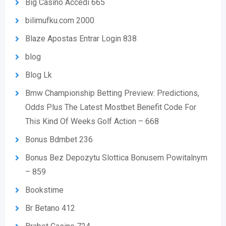
Big Casino Accedi 665
bilimufku.com 2000
Blaze Apostas Entrar Login 838
blog
Blog Lk
Bmw Championship Betting Preview: Predictions,
Odds Plus The Latest Mostbet Benefit Code For
This Kind Of Weeks Golf Action – 668
Bonus Bdmbet 236
Bonus Bez Depozytu Slottica Bonusem Powitalnym
– 859
Bookstime
Br Betano 412