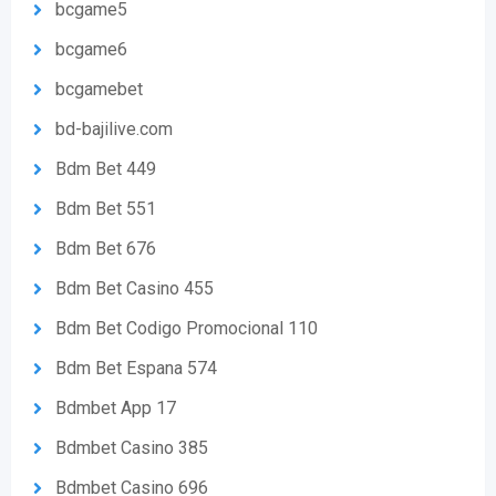
bcgame5
bcgame6
bcgamebet
bd-bajilive.com
Bdm Bet 449
Bdm Bet 551
Bdm Bet 676
Bdm Bet Casino 455
Bdm Bet Codigo Promocional 110
Bdm Bet Espana 574
Bdmbet App 17
Bdmbet Casino 385
Bdmbet Casino 696