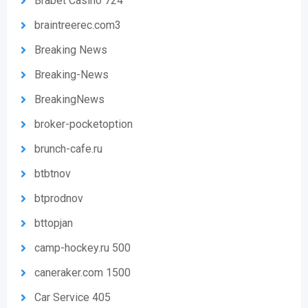
Brabet Casino 724
braintreerec.com3
Breaking News
Breaking-News
BreakingNews
broker-pocketoption
brunch-cafe.ru
btbtnov
btprodnov
bttopjan
camp-hockey.ru 500
caneraker.com 1500
Car Service 405