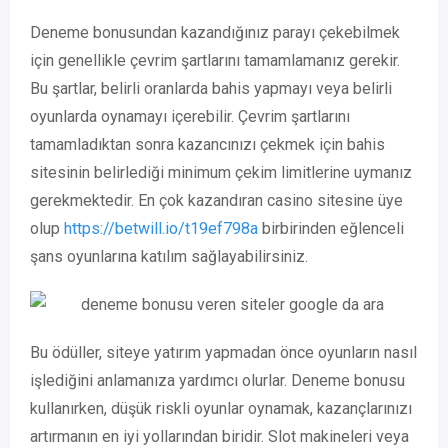
Deneme bonusundan kazandığınız parayı çekebilmek
için genellikle çevrim şartlarını tamamlamanız gerekir.
Bu şartlar, belirli oranlarda bahis yapmayı veya belirli
oyunlarda oynamayı içerebilir. Çevrim şartlarını
tamamladıktan sonra kazancınızı çekmek için bahis
sitesinin belirlediği minimum çekim limitlerine uymanız
gerekmektedir. En çok kazandıran casino sitesine üye
olup
https://betwill.io/t19ef798a
birbirinden eğlenceli
şans oyunlarına katılım sağlayabilirsiniz.
Bu ödüller, siteye yatırım yapmadan önce oyunların nasıl
işlediğini anlamanıza yardımcı olurlar. Deneme bonusu
kullanırken, düşük riskli oyunlar oynamak, kazançlarınızı
artırmanın en iyi yollarından biridir. Slot makineleri veya