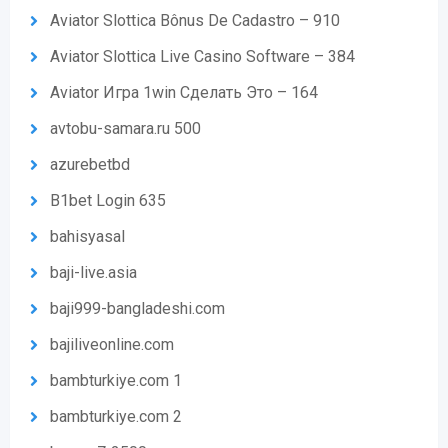
Aviator Slottica Bônus De Cadastro – 910
Aviator Slottica Live Casino Software – 384
Aviator Игра 1win Сделать Это – 164
avtobu-samara.ru 500
azurebetbd
B1bet Login 635
bahisyasal
baji-live.asia
baji999-bangladeshi.com
bajiliveonline.com
bambturkiye.com 1
bambturkiye.com 2