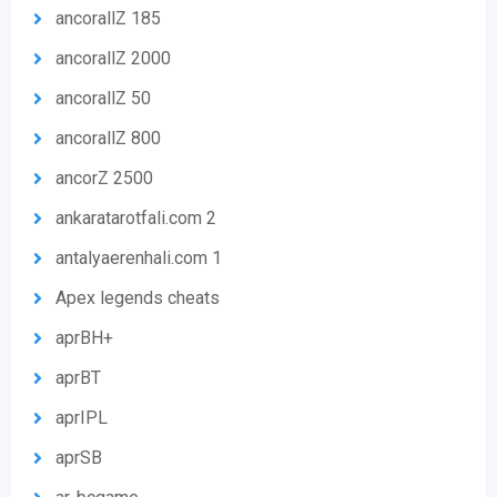
ancorallZ 185
ancorallZ 2000
ancorallZ 50
ancorallZ 800
ancorZ 2500
ankaratarotfali.com 2
antalyaerenhali.com 1
Apex legends cheats
aprBH+
aprBT
aprIPL
aprSB