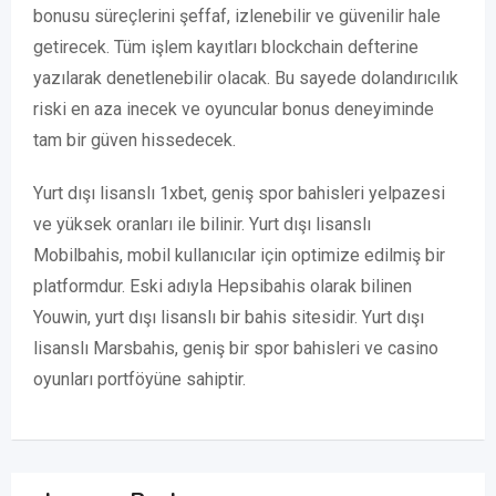
bonusu süreçlerini şeffaf, izlenebilir ve güvenilir hale
getirecek. Tüm işlem kayıtları blockchain defterine
yazılarak denetlenebilir olacak. Bu sayede dolandırıcılık
riski en aza inecek ve oyuncular bonus deneyiminde
tam bir güven hissedecek.
Yurt dışı lisanslı 1xbet, geniş spor bahisleri yelpazesi
ve yüksek oranları ile bilinir. Yurt dışı lisanslı
Mobilbahis, mobil kullanıcılar için optimize edilmiş bir
platformdur. Eski adıyla Hepsibahis olarak bilinen
Youwin, yurt dışı lisanslı bir bahis sitesidir. Yurt dışı
lisanslı Marsbahis, geniş bir spor bahisleri ve casino
oyunları portföyüne sahiptir.