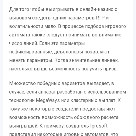
Для того чтобы выигрывать в онлайн-казино с
выводом средств, одних параметров RTP и
волатильности мало. В процессе подбора игрового
автомата также следует принимать во внимание
число линий. Если эти параметры
нефиксированные, девелоперы позволяют
менять параметры. Когда значительнее линеек,
настолько выше возможность получить призы.
Множество победных вариантов выпадает, в
случае, если аппарат разработан с использованием
технологии MegaWays или кластерных выплат. К
тому же некоторые создатели предоставляют
возможность возможность обоюдного расчета
выигрышей. К примеру, создатель Igrosoft
представил некоторые игровых автоматов, что