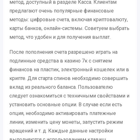
метод, доступный в разделе Касса. Клиентам
предлагают очень популярные финансовые
методы: цифровые счета, включая криптовалюту,
карты банков, онлайн-системы. Советуем выбрать
метод, что удобен и для получения выплат.
После пополнения счета разрешено играть на
подлинные средства в казино 7к с снятием
финансов на пластик, электронный кошелек или в
крипте. Для старта спинов необходимо совершить
вклад из реального баланса. Пользователю
следует ознакомиться с техничными свойствами и
установить основные опции. В случае если есть
опция, необходимо активировать платежные
линии, изменить цену монеты, запустить режим
вращений и т. д. Каждые данные настройки
выполняются с использованием клавиш,