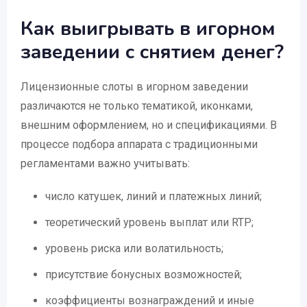
Как выигрывать в игорном
заведении с снятием денег?
Лицензионные слоты в игорном заведении
различаются не только тематикой, иконками,
внешним оформлением, но и спецификациями. В
процессе подбора аппарата с традиционными
регламентами важно учитывать:
число катушек, линий и платежных линий;
теоретический уровень выплат или RTP;
уровень риска или волатильность;
присутствие бонусных возможностей;
коэффициенты вознаграждений и иные