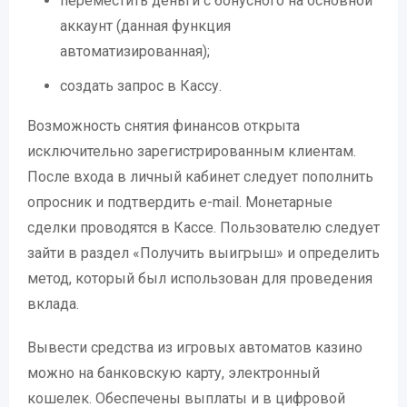
переместить деньги с бонусного на основной
аккаунт (данная функция
автоматизированная);
создать запрос в Кассу.
Возможность снятия финансов открыта
исключительно зарегистрированным клиентам.
После входа в личный кабинет следует пополнить
опросник и подтвердить e-mail. Монетарные
сделки проводятся в Кассе. Пользователю следует
зайти в раздел «Получить выигрыш» и определить
метод, который был использован для проведения
вклада.
Вывести средства из игровых автоматов казино
можно на банковскую карту, электронный
кошелек. Обеспечены выплаты и в цифровой