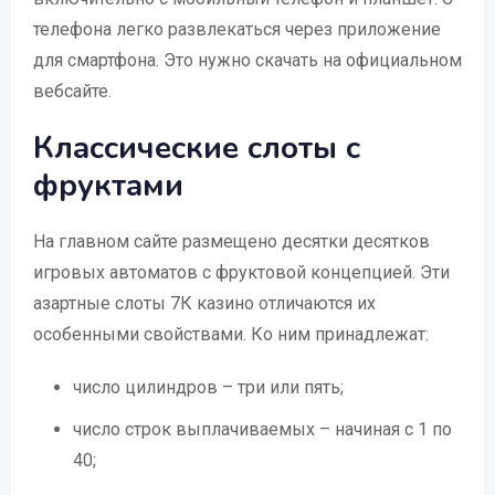
телефона легко развлекаться через приложение
для смартфона. Это нужно скачать на официальном
вебсайте.
Классические слоты с
фруктами
На главном сайте размещено десятки десятков
игровых автоматов с фруктовой концепцией. Эти
азартные слоты 7К казино отличаются их
особенными свойствами. Ко ним принадлежат:
число цилиндров – три или пять;
число строк выплачиваемых – начиная с 1 по
40;