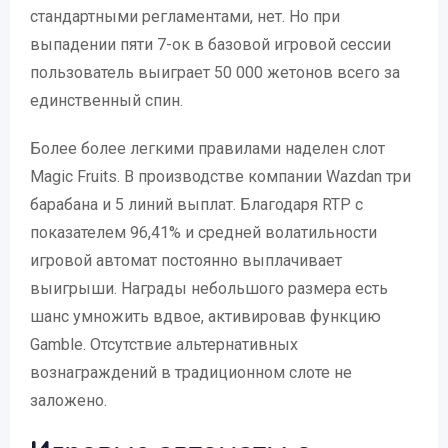
стандартными регламентами, нет. Но при
выпадении пяти 7-ок в базовой игровой сессии
пользователь выиграет 50 000 жетонов всего за
единственный спин.
Более более легкими правилами наделен слот
Magic Fruits. В производстве компании Wazdan три
барабана и 5 линий выплат. Благодаря RTP с
показателем 96,41% и средней волатильности
игровой автомат постоянно выплачивает
выигрыши. Награды небольшого размера есть
шанс умножить вдвое, активировав функцию
Gamble. Отсутствие альтернативных
вознаграждений в традиционном слоте не
заложено.