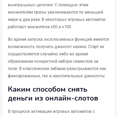
выигрышных цепочек. С помощью этим
множителям призы увеличиваются по меньшей
мере в два раза. В некоторых игровых автоматах
работают множители х50 и х100.
Во время запуска эксклюзивных функций имеется
возможность получить джекпот казино. Старт их
осуществляется случайно либо во время
образовании конкретной набора символов на
поле. В классических забавах разыгрываются как
фиксированные, так и накопительные джекпоты.
Каким способом снять
деньги из онлайн-слотов
В процессе активации игровых автоматов с