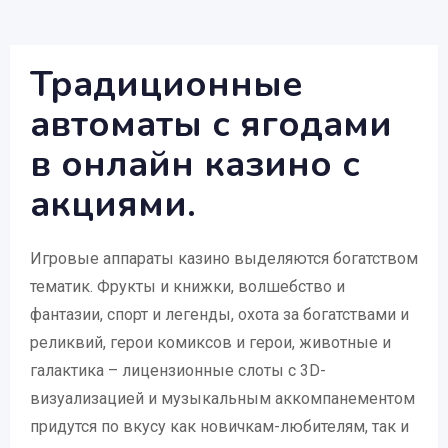
Традиционные
автоматы с ягодами
в онлайн казино с
акциями.
Игровые аппараты казино выделяются богатством
тематик. Фрукты и книжки, волшебство и
фантазии, спорт и легенды, охота за богатствами и
реликвий, герои комиксов и герои, животные и
галактика – лицензионные слоты с 3D-
визуализацией и музыкальным аккомпанементом
придутся по вкусу как новичкам-любителям, так и