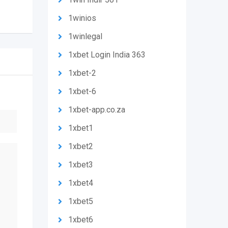
1winios
1winlegal
1xbet Login India 363
1xbet-2
1xbet-6
1xbet-app.co.za
1xbet1
1xbet2
1xbet3
1xbet4
1xbet5
1xbet6