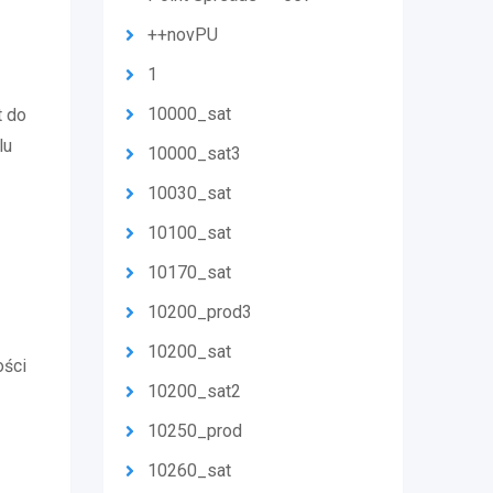
++novPU
1
10000_sat
t do
lu
10000_sat3
10030_sat
10100_sat
10170_sat
10200_prod3
10200_sat
ości
10200_sat2
10250_prod
10260_sat