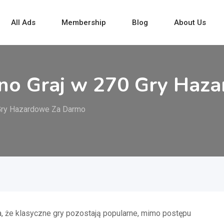
All Ads
Membership
Blog
About Us
no Graj w 270 Gry Haz
Gry Hazardowe Za Darmo
, że klasyczne gry pozostają popularne, mimo postępu