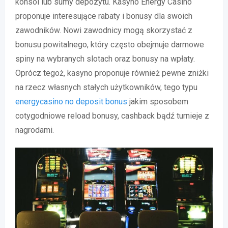
konsol lub sumy depozytu. Kasyno Energy Casino
proponuje interesujące rabaty i bonusy dla swoich
zawodników. Nowi zawodnicy mogą skorzystać z
bonusu powitalnego, który często obejmuje darmowe
spiny na wybranych slotach oraz bonusy na wpłaty.
Oprócz tegoż, kasyno proponuje również pewne zniżki
na rzecz własnych stałych użytkowników, tego typu
energycasino no deposit bonus
jakim sposobem
cotygodniowe reload bonusy, cashback bądź turnieje z
nagrodami.