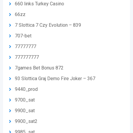
660 links Turkey Casino
66zz
7 Slottica 7 Czy Evolution – 839
707-bet
77777777
777777777
7games Bet Bonus 872
93 Slottica Graj Demo Fire Joker – 367
9440_prod
9700_sat
9900_sat
9900_sat2
9985_sat