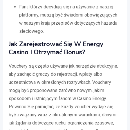
Fani, którzy decydują się na używanie z naszej
platformy, muszą być świadomi obowiązujących
w naszym kraju przepisów dotyczących hazardu
sieciowego.
Jak Zarejestrować Się W Energy
Casino I Otrzymać Bonus?
Vouchery są często używane jak narzędzie atrakcyjne,
aby zachęcić graczy do rejestracji, wpłaty albo
uczestnictwa w określonych rozrywkach. Vouchery
mogą być proponowane zarówno nowym, jakim
sposobem i istniejącym fanom w Casino Energy.
Powinno Się pamiętać, że każdy voucher wydaje się
być związany wraz z określonymi warunkami, danymi
jak żądania dotyczące ruchu, ograniczenia czasowe,