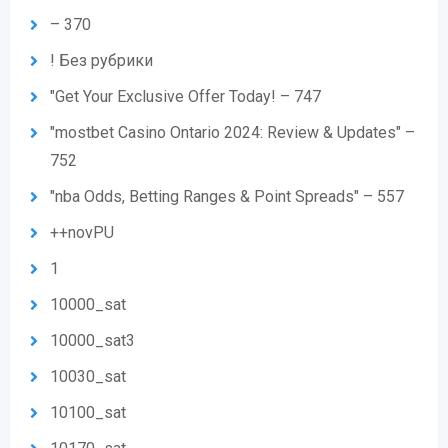
– 370
! Без рубрики
"Get Your Exclusive Offer Today! – 747
"mostbet Casino Ontario 2024: Review & Updates" –
752
"nba Odds, Betting Ranges & Point Spreads" – 557
++novPU
1
10000_sat
10000_sat3
10030_sat
10100_sat