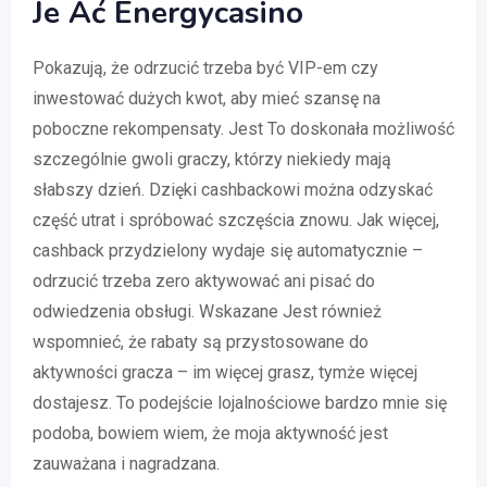
Je Ać Energycasino
Pokazują, że odrzucić trzeba być VIP-em czy
inwestować dużych kwot, aby mieć szansę na
poboczne rekompensaty. Jest To doskonała możliwość
szczególnie gwoli graczy, którzy niekiedy mają
słabszy dzień. Dzięki cashbackowi można odzyskać
część utrat i spróbować szczęścia znowu. Jak więcej,
cashback przydzielony wydaje się automatycznie –
odrzucić trzeba zero aktywować ani pisać do
odwiedzenia obsługi. Wskazane Jest również
wspomnieć, że rabaty są przystosowane do
aktywności gracza – im więcej grasz, tymże więcej
dostajesz. To podejście lojalnościowe bardzo mnie się
podoba, bowiem wiem, że moja aktywność jest
zauważana i nagradzana.