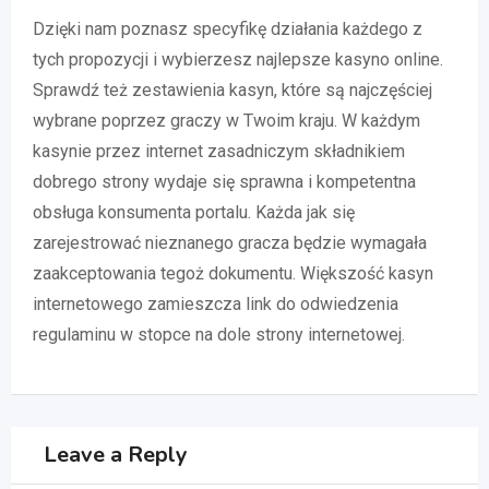
Dzięki nam poznasz specyfikę działania każdego z
tych propozycji i wybierzesz najlepsze kasyno online.
Sprawdź też zestawienia kasyn, które są najczęściej
wybrane poprzez graczy w Twoim kraju. W każdym
kasynie przez internet zasadniczym składnikiem
dobrego strony wydaje się sprawna i kompetentna
obsługa konsumenta portalu. Każda jak się
zarejestrować nieznanego gracza będzie wymagała
zaakceptowania tegoż dokumentu. Większość kasyn
internetowego zamieszcza link do odwiedzenia
regulaminu w stopce na dole strony internetowej.
Leave a Reply