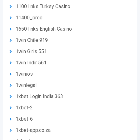
1100 links Turkey Casino
11400_prod
1650 links English Casino
1win Chile 919
1win Giris 551
1win Indir 561
1winios
1winlegal
1xbet Login India 363
1xbet-2
1xbet-6
1xbet-app.co.za