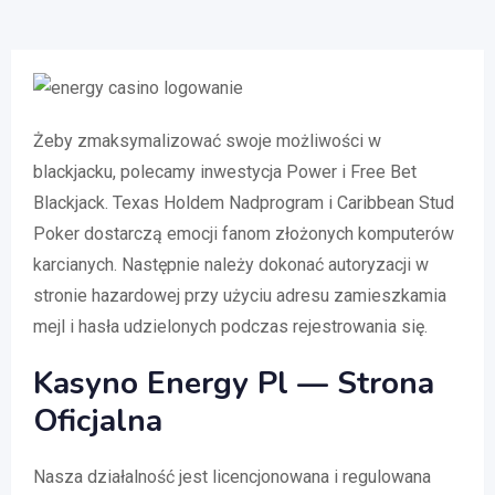
Żeby zmaksymalizować swoje możliwości w
blackjacku, polecamy inwestycja Power i Free Bet
Blackjack. Texas Holdem Nadprogram i Caribbean Stud
Poker dostarczą emocji fanom złożonych komputerów
karcianych. Następnie należy dokonać autoryzacji w
stronie hazardowej przy użyciu adresu zamieszkamia
mejl i hasła udzielonych podczas rejestrowania się.
Kasyno Energy Pl — Strona
Oficjalna
Nasza działalność jest licencjonowana i regulowana