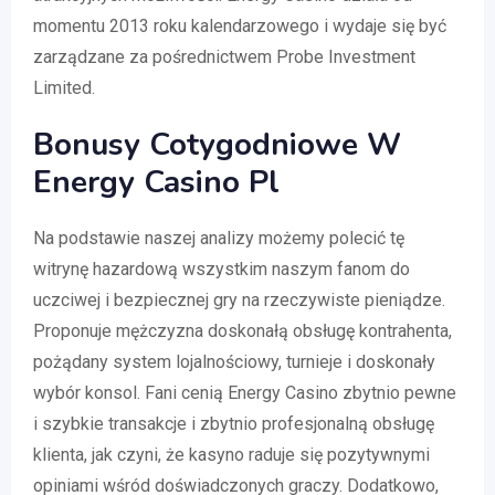
momentu 2013 roku kalendarzowego i wydaje się być
zarządzane za pośrednictwem Probe Investment
Limited.
Bonusy Cotygodniowe W
Energy Casino Pl
Na podstawie naszej analizy możemy polecić tę
witrynę hazardową wszystkim naszym fanom do
uczciwej i bezpiecznej gry na rzeczywiste pieniądze.
Proponuje mężczyzna doskonałą obsługę kontrahenta,
pożądany system lojalnościowy, turnieje i doskonały
wybór konsol. Fani cenią Energy Casino zbytnio pewne
i szybkie transakcje i zbytnio profesjonalną obsługę
klienta, jak czyni, że kasyno raduje się pozytywnymi
opiniami wśród doświadczonych graczy. Dodatkowo,