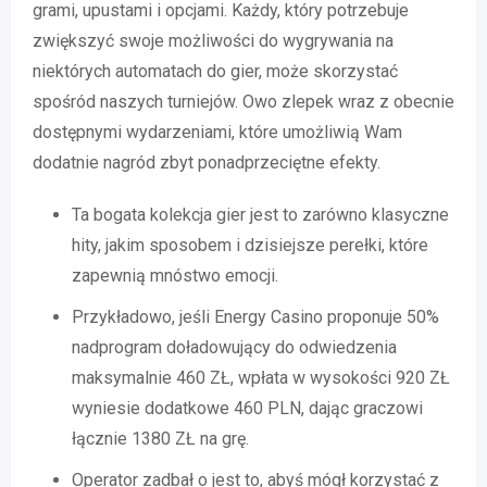
grami, upustami i opcjami. Każdy, który potrzebuje
zwiększyć swoje możliwości do wygrywania na
niektórych automatach do gier, może skorzystać
spośród naszych turniejów. Owo zlepek wraz z obecnie
dostępnymi wydarzeniami, które umożliwią Wam
dodatnie nagród zbyt ponadprzeciętne efekty.
Ta bogata kolekcja gier jest to zarówno klasyczne
hity, jakim sposobem i dzisiejsze perełki, które
zapewnią mnóstwo emocji.
Przykładowo, jeśli Energy Casino proponuje 50%
nadprogram doładowujący do odwiedzenia
maksymalnie 460 ZŁ, wpłata w wysokości 920 ZŁ
wyniesie dodatkowe 460 PLN, dając graczowi
łącznie 1380 ZŁ na grę.
Operator zadbał o jest to, abyś mógł korzystać z