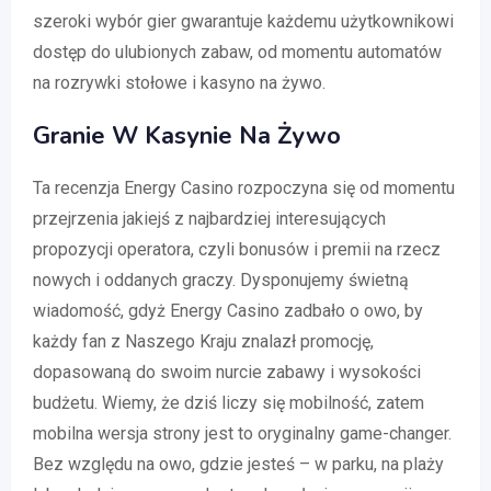
szeroki wybór gier gwarantuje każdemu użytkownikowi
dostęp do ulubionych zabaw, od momentu automatów
na rozrywki stołowe i kasyno na żywo.
Granie W Kasynie Na Żywo
Ta recenzja Energy Casino rozpoczyna się od momentu
przejrzenia jakiejś z najbardziej interesujących
propozycji operatora, czyli bonusów i premii na rzecz
nowych i oddanych graczy. Dysponujemy świetną
wiadomość, gdyż Energy Casino zadbało o owo, by
każdy fan z Naszego Kraju znalazł promocję,
dopasowaną do swoim nurcie zabawy i wysokości
budżetu. Wiemy, że dziś liczy się mobilność, zatem
mobilna wersja strony jest to oryginalny game-changer.
Bez względu na owo, gdzie jesteś – w parku, na plaży