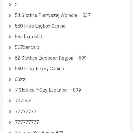
5
54 Slottica Pierwszej Wpłacie – 837
550 links English Casino
55info.ru 500
567bet.club
62 Slottica European Region – 699
660 links Turkey Casino
66zz
7 Slottica 7 Czy Evolution – 839
707-bet
77777777
777777777
7games Bet Bonus 872