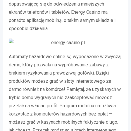
dopasowującą się do odwiedzenia mniejszych
ekranów telefonów i tabletów. Energy Casino ma
ponadto aplikację mobilną, o takim samym układzie i
sposobie działania.
Automaty hazardowe online są wyposażone w zwyczaj
demo, który pozwala na wypróbowanie zabawy z
brakiem ryzykowania prawdziwej gotówki. Dzięki
produktów możesz grać w sloty internetowego za
darmo również na komórce! Pamiętaj, że uzyskanych w
trybie demo wygranych nie zaakceptować możesz
przelać na własne profil. Program mobilna umożliwia
korzystać z komputerów hazardowych bez opłat –
możesz grać w kasynach mobilnych faktycznie długo,
jak chcesz. Przy tak mnóstwo slotach internetowego