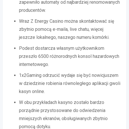
zapewniło automaty od najbardziej renomowanych
producentów.
Wraz Z Energy Casino można skontaktować się
zbytnio pomocą e-maila, live chatu, więcej
jeszcze lokalnego, naszego numeru komórki.
Podest dostarcza własnym użytkownikom
przeszło 6500 różnorodnych konsol hazardowych
internetowego.
1x2Gaming odrzucić wydaje się być nowicjuszem
w dziedzinie robienia równoległego aplikacji gwoli
kasyn online.
W obu przykładach kasyno zostało bardzo
porządnie przystosowane do odwiedzenia
mniejszych ekranów, obsługiwanych zbytnio
pomocą dotyku.