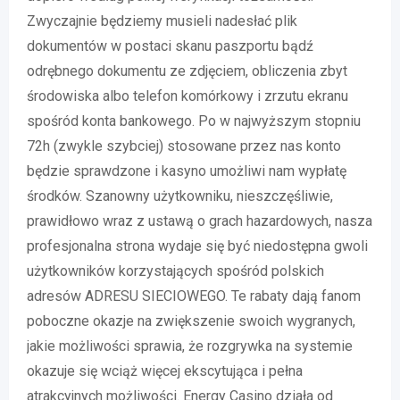
Zwyczajnie będziemy musieli nadesłać plik
dokumentów w postaci skanu paszportu bądź
odrębnego dokumentu ze zdjęciem, obliczenia zbyt
środowiska albo telefon komórkowy i zrzutu ekranu
spośród konta bankowego. Po w najwyższym stopniu
72h (zwykle szybciej) stosowane przez nas konto
będzie sprawdzone i kasyno umożliwi nam wypłatę
środków. Szanowny użytkowniku, nieszczęśliwie,
prawidłowo wraz z ustawą o grach hazardowych, nasza
profesjonalna strona wydaje się być niedostępna gwoli
użytkowników korzystających spośród polskich
adresów ADRESU SIECIOWEGO. Te rabaty dają fanom
poboczne okazje na zwiększenie swoich wygranych,
jakie możliwości sprawia, że rozgrywka na systemie
okazuje się wciąż więcej ekscytująca i pełna
atrakcyjnych możliwości. Energy Casino działa od