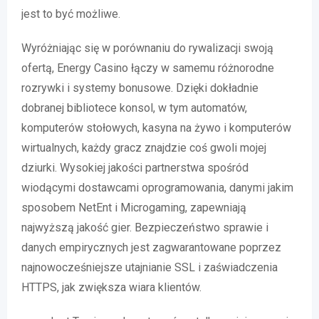
jest to być możliwe.
Wyróżniając się w porównaniu do rywalizacji swoją
ofertą, Energy Casino łączy w samemu różnorodne
rozrywki i systemy bonusowe. Dzięki dokładnie
dobranej bibliotece konsol, w tym automatów,
komputerów stołowych, kasyna na żywo i komputerów
wirtualnych, każdy gracz znajdzie coś gwoli mojej
dziurki. Wysokiej jakości partnerstwa spośród
wiodącymi dostawcami oprogramowania, danymi jakim
sposobem NetEnt i Microgaming, zapewniają
najwyższą jakość gier. Bezpieczeństwo sprawie i
danych empirycznych jest zagwarantowane poprzez
najnowocześniejsze utajnianie SSL i zaświadczenia
HTTPS, jak zwiększa wiara klientów.