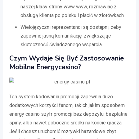
naszej klasy strony www www, rozmawiać z
obsługą klienta po polsku i płacić w złotówkach.
Wielojęzyczni reprezentanci są dostępni, żeby
zapewnić jasną komunikację, zwiększając
skuteczność świadczonego wsparcia.
Czym Wydaje Się Być Zastosowanie
Mobilna Energycasino?
Ten system kodowania promocji zapewnia dużo
dodatkowych korzyści fanom, takich jakim sposobem
energy casino szyfr promocji bez depozytu, bezpłatne
spiny, albo nawet poboczne środki na koncie gracza.
Jeśli chcesz uruchomić rozrywki hazardowe zbyt