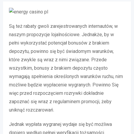
Są też rabaty gwoli zarejestrowanych internautów, w
naszym propozycje lojalnościowe. Jednakże, by w
pełni wykorzystać potencjał bonusów z brakiem
depozytu, powinno się być świadomym warunków,
które zwykle są wraz z nimi związane. Przede
wszystkim, bonusy z brakiem depozytu często
wymagają spełnienia określonych warunków ruchu, nim
możliwe będzie wypłacenie wygranych. Powinno Się
więc przed rozpoczęciem rozrywki dokładnie
zapoznać się wraz z regulaminem promocji, żeby
uniknąć rozczarowań.
Jednak wypłata wygranej wydaje się być możliwa
dopiero według pełnej weryfikacji tożsamości.