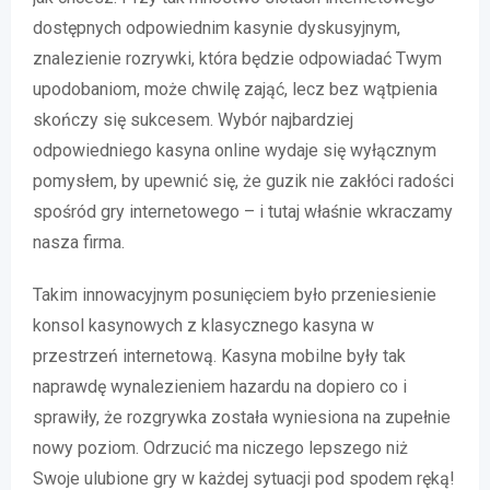
dostępnych odpowiednim kasynie dyskusyjnym,
znalezienie rozrywki, która będzie odpowiadać Twym
upodobaniom, może chwilę zająć, lecz bez wątpienia
skończy się sukcesem. Wybór najbardziej
odpowiedniego kasyna online wydaje się wyłącznym
pomysłem, by upewnić się, że guzik nie zakłóci radości
spośród gry internetowego – i tutaj właśnie wkraczamy
nasza firma.
Takim innowacyjnym posunięciem było przeniesienie
konsol kasynowych z klasycznego kasyna w
przestrzeń internetową. Kasyna mobilne były tak
naprawdę wynalezieniem hazardu na dopiero co i
sprawiły, że rozgrywka została wyniesiona na zupełnie
nowy poziom. Odrzucić ma niczego lepszego niż
Swoje ulubione gry w każdej sytuacji pod spodem ręką!