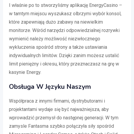
I właśnie po to stworzyliśmy aplikację EnergyCasino –
w tamtym miejscu wyszukasz olbrzymi wybór konsol,
które zapewniają dużo zabawy na niewielkim
monitorze. Wśród narzędzi odpowiedzialnej rozrywki
wymienić należy możliwość niezwłocznego
wykluczenia spośród strony a także ustawiania
indywidualnych limitów. Dzięki zanim możesz ustalić
limit pieniężny i okresu, który przeznaczasz na grę w
kasynie Energy.
Obsługa W Języku Naszym
Współpraca z innymi firmami, dystrybutorami i
projektantami wydaje się być najważniejsza, aby
wprowadzić przemysł do następnej generacji. W tym
zamysle Fantasma szybko połączyła siły spośród