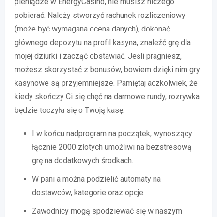
pieniądze w EnergyCasino, nie musisz niczego
pobierać. Należy stworzyć rachunek rozliczeniowy
(może być wymagana ocena danych), dokonać
głównego depozytu na profil kasyna, znaleźć grę dla
mojej dziurki i zacząć obstawiać. Jeśli pragniesz,
możesz skorzystać z bonusów, bowiem dzięki nim gry
kasynowe są przyjemniejsze. Pamiętaj aczkolwiek, że
kiedy skończy Ci się chęć na darmowe rundy, rozrywka
będzie toczyła się o Twoją kasę.
I w końcu nadprogram na początek, wynoszący
łącznie 2000 złotych umożliwi na bezstresową
grę na dodatkowych środkach.
W pani a można podzielić automaty na
dostawców, kategorie oraz opcje.
Zawodnicy mogą spodziewać się w naszym