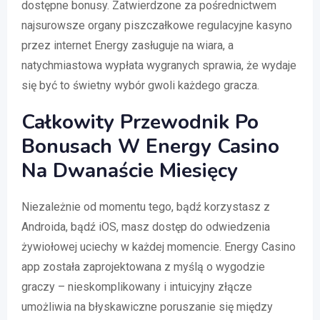
dostępne bonusy. Zatwierdzone za pośrednictwem
najsurowsze organy piszczałkowe regulacyjne kasyno
przez internet Energy zasługuje na wiara, a
natychmiastowa wypłata wygranych sprawia, że wydaje
się być to świetny wybór gwoli każdego gracza.
Całkowity Przewodnik Po
Bonusach W Energy Casino
Na Dwanaście Miesięcy
Niezależnie od momentu tego, bądź korzystasz z
Androida, bądź iOS, masz dostęp do odwiedzenia
żywiołowej uciechy w każdej momencie. Energy Casino
app została zaprojektowana z myślą o wygodzie
graczy – nieskomplikowany i intuicyjny złącze
umożliwia na błyskawiczne poruszanie się między