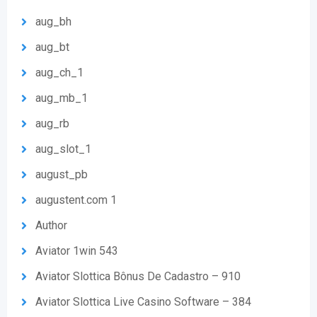
aug_bh
aug_bt
aug_ch_1
aug_mb_1
aug_rb
aug_slot_1
august_pb
augustent.com 1
Author
Aviator 1win 543
Aviator Slottica Bônus De Cadastro – 910
Aviator Slottica Live Casino Software – 384