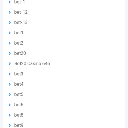
bet-1
bet-12
bet-13
bet1
bet2
bet20
Bet20 Casino 646
bet3
bet4
bet5
bet6
bet8
bet9