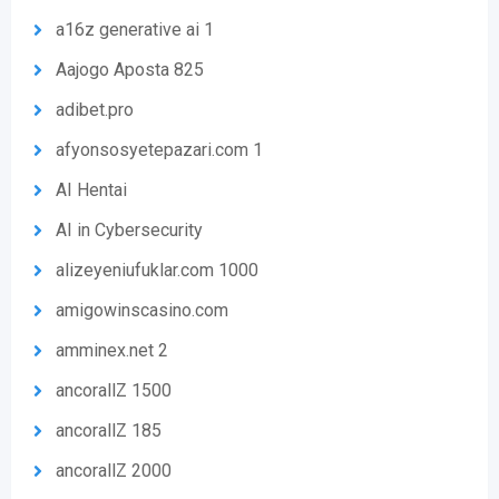
a16z generative ai 1
Aajogo Aposta 825
adibet.pro
afyonsosyetepazari.com 1
AI Hentai
AI in Cybersecurity
alizeyeniufuklar.com 1000
amigowinscasino.com
amminex.net 2
ancorallZ 1500
ancorallZ 185
ancorallZ 2000