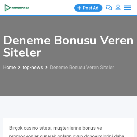
Skip
Post Ad
to
content
Deneme Bonusu Veren
Siteler
Home
top-news
Deneme Bonusu Veren Siteler
Birçok casino sitesi, müşterilerine bonus ve
promosyonlar sunarak onların oyun deneyimlerini daha