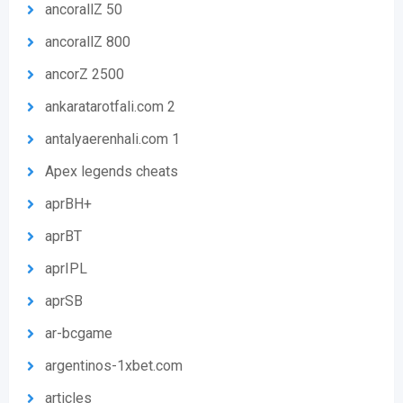
ancorallZ 50
ancorallZ 800
ancorZ 2500
ankaratarotfali.com 2
antalyaerenhali.com 1
Apex legends cheats
aprBH+
aprBT
aprIPL
aprSB
ar-bcgame
argentinos-1xbet.com
articles