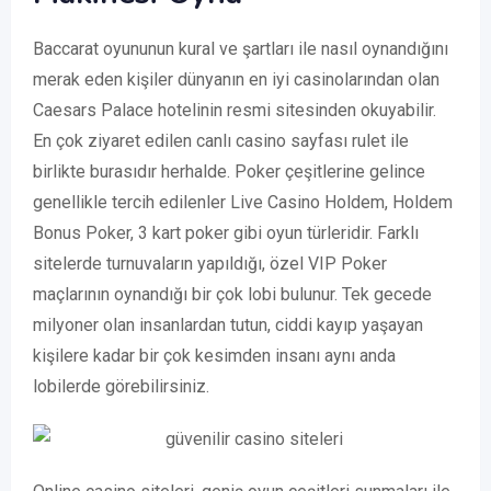
Baccarat oyununun kural ve şartları ile nasıl oynandığını
merak eden kişiler dünyanın en iyi casinolarından olan
Caesars Palace hotelinin resmi sitesinden okuyabilir.
En çok ziyaret edilen canlı casino sayfası rulet ile
birlikte burasıdır herhalde. Poker çeşitlerine gelince
genellikle tercih edilenler Live Casino Holdem, Holdem
Bonus Poker, 3 kart poker gibi oyun türleridir. Farklı
sitelerde turnuvaların yapıldığı, özel VIP Poker
maçlarının oynandığı bir çok lobi bulunur. Tek gecede
milyoner olan insanlardan tutun, ciddi kayıp yaşayan
kişilere kadar bir çok kesimden insanı aynı anda
lobilerde görebilirsiniz.