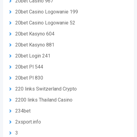
20bet Casino 967
20bet Casino Logowanie 199
20bet Casino Logowanie 52
20bet Kasyno 604
20bet Kasyno 881
20bet Login 241
20bet Pl 544
20bet Pl 830
220 links Switzerland Crypto
2200 links Thailand Casino
234bet
2xsport.info
3