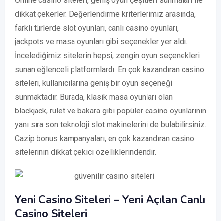
Online casino siteleri, geniş oyun çeşitleri sunmaları ile
dikkat çekerler. Değerlendirme kriterlerimiz arasında,
farklı türlerde slot oyunları, canlı casino oyunları,
jackpots ve masa oyunları gibi seçenekler yer aldı.
İncelediğimiz sitelerin hepsi, zengin oyun seçenekleri
sunan eğlenceli platformlardı. En çok kazandıran casino
siteleri, kullanıcılarına geniş bir oyun seçeneği
sunmaktadır. Burada, klasik masa oyunları olan
blackjack, rulet ve bakara gibi popüler casino oyunlarının
yanı sıra son teknoloji slot makinelerini de bulabilirsiniz.
Cazip bonus kampanyaları, en çok kazandıran casino
sitelerinin dikkat çekici özelliklerindendir.
Yeni Casino Siteleri – Yeni Açılan Canlı
Casino Siteleri