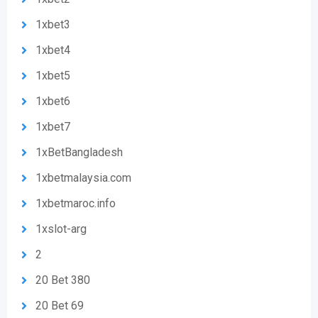
1xbet3
1xbet4
1xbet5
1xbet6
1xbet7
1xBetBangladesh
1xbetmalaysia.com
1xbetmaroc.info
1xslot-arg
2
20 Bet 380
20 Bet 69