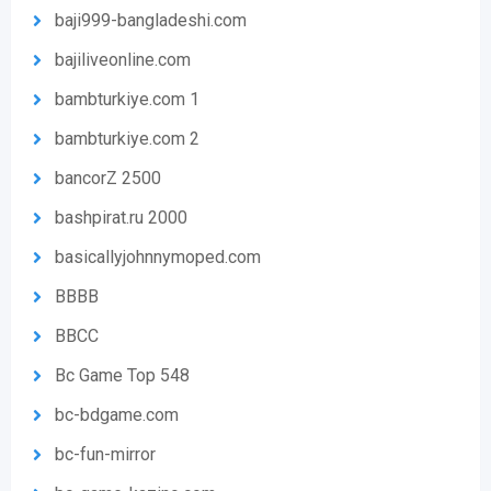
baji999-bangladeshi.com
bajiliveonline.com
bambturkiye.com 1
bambturkiye.com 2
bancorZ 2500
bashpirat.ru 2000
basicallyjohnnymoped.com
BBBB
BBCC
Bc Game Top 548
bc-bdgame.com
bc-fun-mirror