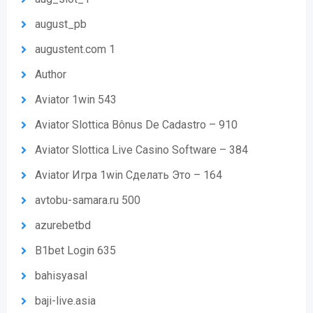
august_pb
augustent.com 1
Author
Aviator 1win 543
Aviator Slottica Bônus De Cadastro – 910
Aviator Slottica Live Casino Software – 384
Aviator Игра 1win Сделать Это – 164
avtobu-samara.ru 500
azurebetbd
B1bet Login 635
bahisyasal
baji-live.asia