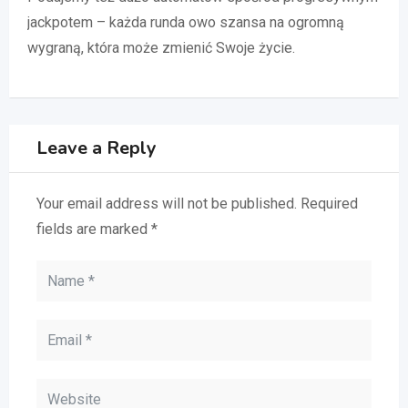
jackpotem – każda runda owo szansa na ogromną
wygraną, która może zmienić Swoje życie.
Leave a Reply
Your email address will not be published.
Required
fields are marked
*