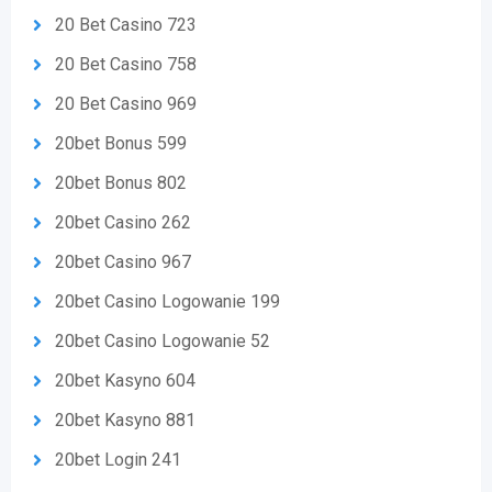
20 Bet Casino 723
20 Bet Casino 758
20 Bet Casino 969
20bet Bonus 599
20bet Bonus 802
20bet Casino 262
20bet Casino 967
20bet Casino Logowanie 199
20bet Casino Logowanie 52
20bet Kasyno 604
20bet Kasyno 881
20bet Login 241