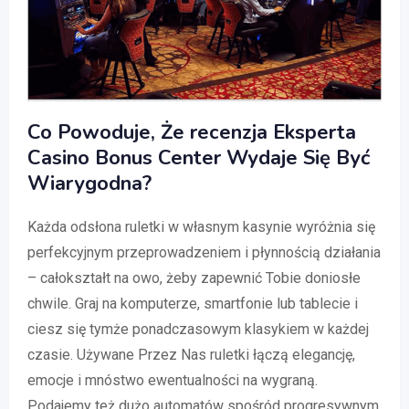
Co Powoduje, Że ​​recenzja Eksperta
Casino Bonus Center Wydaje Się Być
Wiarygodna?
Każda odsłona ruletki w własnym kasynie wyróżnia się
perfekcyjnym przeprowadzeniem i płynnością działania
– całokształt na owo, żeby zapewnić Tobie doniosłe
chwile. Graj na komputerze, smartfonie lub tablecie i
ciesz się tymże ponadczasowym klasykiem w każdej
czasie. Używane Przez Nas ruletki łączą elegancję,
emocje i mnóstwo ewentualności na wygraną.
Podajemy też dużo automatów spośród progresywnym