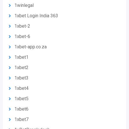
1winlegal
1xbet Login India 363
1xbet-2
1xbet-6
1xbet-app.co.za
1xbet1
1xbet2
1xbet3
1xbet4
1xbet5
1xbet6
1xbet7