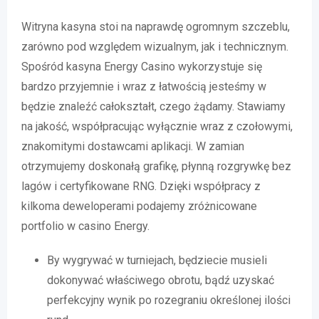
Witryna kasyna stoi na naprawdę ogromnym szczeblu,
zarówno pod względem wizualnym, jak i technicznym.
Spośród kasyna Energy Casino wykorzystuje się
bardzo przyjemnie i wraz z łatwością jesteśmy w
będzie znaleźć całokształt, czego żądamy. Stawiamy
na jakość, współpracując wyłącznie wraz z czołowymi,
znakomitymi dostawcami aplikacji. W zamian
otrzymujemy doskonałą grafikę, płynną rozgrywkę bez
lagów i certyfikowane RNG. Dzięki współpracy z
kilkoma deweloperami podajemy zróżnicowane
portfolio w casino Energy.
By wygrywać w turniejach, będziecie musieli
dokonywać właściwego obrotu, bądź uzyskać
perfekcyjny wynik po rozegraniu określonej ilości