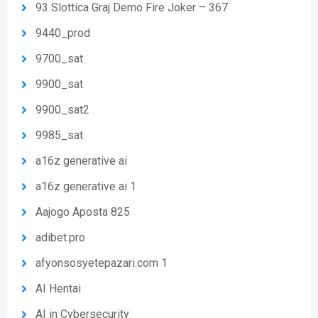
93 Slottica Graj Demo Fire Joker – 367
9440_prod
9700_sat
9900_sat
9900_sat2
9985_sat
a16z generative ai
a16z generative ai 1
Aajogo Aposta 825
adibet.pro
afyonsosyetepazari.com 1
AI Hentai
AI in Cybersecurity