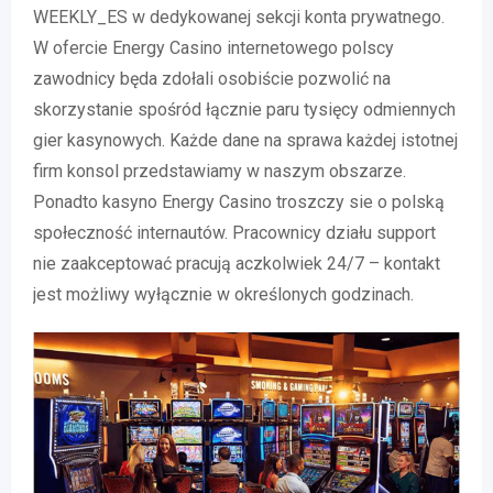
WEEKLY_ES w dedykowanej sekcji konta prywatnego.
W ofercie Energy Casino internetowego polscy
zawodnicy będa zdołali osobiście pozwolić na
skorzystanie spośród łącznie paru tysięcy odmiennych
gier kasynowych. Każde dane na sprawa każdej istotnej
firm konsol przedstawiamy w naszym obszarze.
Ponadto kasyno Energy Casino troszczy sie o polską
społeczność internautów. Pracownicy działu support
nie zaakceptować pracują aczkolwiek 24/7 – kontakt
jest możliwy wyłącznie w określonych godzinach.