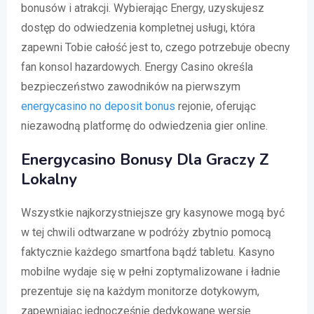
bonusów i atrakcji. Wybierając Energy, uzyskujesz
dostęp do odwiedzenia kompletnej usługi, która
zapewni Tobie całość jest to, czego potrzebuje obecny
fan konsol hazardowych. Energy Casino określa
bezpieczeństwo zawodników na pierwszym
energycasino no deposit bonus
rejonie, oferując
niezawodną platformę do odwiedzenia gier online.
Energycasino Bonusy Dla Graczy Z
Lokalny
Wszystkie najkorzystniejsze gry kasynowe mogą być
w tej chwili odtwarzane w podróży zbytnio pomocą
faktycznie każdego smartfona bądź tabletu. Kasyno
mobilne wydaje się w pełni zoptymalizowane i ładnie
prezentuje się na każdym monitorze dotykowym,
zapewniając jednocześnie dedykowane wersje