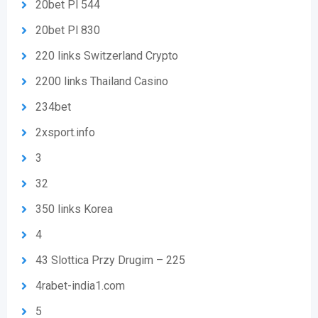
20bet Pl 544
20bet Pl 830
220 links Switzerland Crypto
2200 links Thailand Casino
234bet
2xsport.info
3
32
350 links Korea
4
43 Slottica Przy Drugim – 225
4rabet-india1.com
5