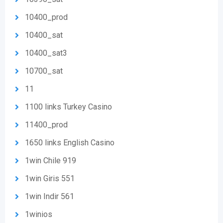
10400_prod
10400_sat
10400_sat3
10700_sat
11
1100 links Turkey Casino
11400_prod
1650 links English Casino
1win Chile 919
1win Giris 551
1win Indir 561
1winios