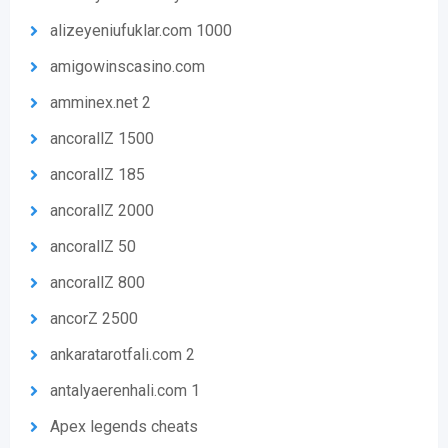
alizeyeniufuklar.com 1000
amigowinscasino.com
amminex.net 2
ancorallZ 1500
ancorallZ 185
ancorallZ 2000
ancorallZ 50
ancorallZ 800
ancorZ 2500
ankaratarotfali.com 2
antalyaerenhali.com 1
Apex legends cheats