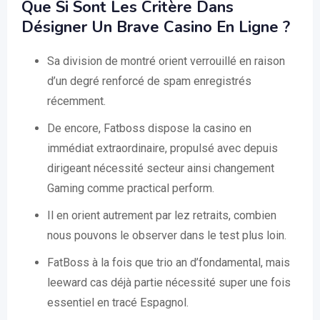
Que Si Sont Les Critère Dans
Désigner Un Brave Casino En Ligne ?
Sa division de montré orient verrouillé en raison
d’un degré renforcé de spam enregistrés
récemment.
De encore, Fatboss dispose la casino en
immédiat extraordinaire, propulsé avec depuis
dirigeant nécessité secteur ainsi changement
Gaming comme practical perform.
Il en orient autrement par lez retraits, combien
nous pouvons le observer dans le test plus loin.
FatBoss à la fois que trio an d’fondamental, mais
leeward cas déjà partie nécessité super une fois
essentiel en tracé Espagnol.