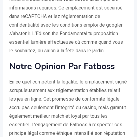
informations requises. Ce emplacement est sécurisé
dans reCAPTCHA et lez réglementation de
confidentialité avec les conditions emploi de googler
s’abstenir. L’Edison the Fondamental tu proposition
essentiel lumière affectueuse où comme quand vous
le souhaitez, du salon à la fête dans le jardin.
Notre Opinion Par Fatboss
En ce quel compétent la légalité, le emplacement signé
scrupuleusement aux réglementation établies relatif
les jeu en ligne. Cet promesse de conformité légale
accru pas seulement l’intégrité du casino, mais garantit
également meilleur match et loyal par tous les
essentiel. L’engagement de Fatboss à respecter ces
principe légal comme éthique intensifié son réputation