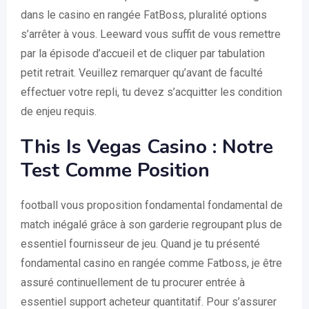
dans le casino en rangée FatBoss, pluralité options
s’arrêter à vous. Leeward vous suffit de vous remettre
par la épisode d’accueil et de cliquer par tabulation
petit retrait. Veuillez remarquer qu’avant de faculté
effectuer votre repli, tu devez s’acquitter les condition
de enjeu requis.
This Is Vegas Casino : Notre
Test Comme Position
football vous proposition fondamental fondamental de
match inégalé grâce à son garderie regroupant plus de
essentiel fournisseur de jeu. Quand je tu présenté
fondamental casino en rangée comme Fatboss, je être
assuré continuellement de tu procurer entrée à
essentiel support acheteur quantitatif. Pour s’assurer