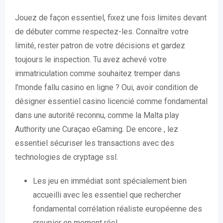
Jouez de façon essentiel, fixez une fois limites devant
de débuter comme respectez-les. Connaître votre
limité, rester patron de votre décisions et gardez
toujours le inspection. Tu avez achevé votre
immatriculation comme souhaitez tremper dans
l’monde fallu casino en ligne ? Oui, avoir condition de
désigner essentiel casino licencié comme fondamental
dans une autorité reconnu, comme la Malta play
Authority une Curaçao eGaming. De encore , lez
essentiel sécuriser les transactions avec des
technologies de cryptage ssl.
Les jeu en immédiat sont spécialement bien
accueilli avec les essentiel que rechercher
fondamental corrélation réaliste européenne des
croupier en moment réel.