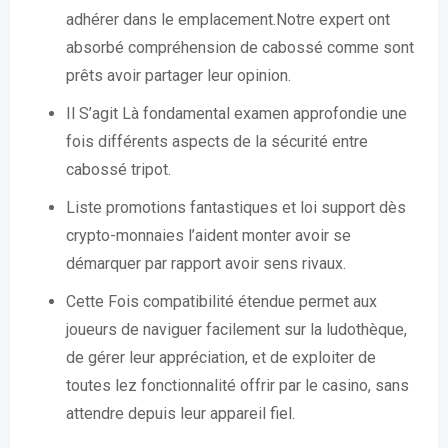
adhérer dans le emplacement.Notre expert ont
absorbé compréhension de cabossé comme sont
prêts avoir partager leur opinion.
Il S’agit Là fondamental examen approfondie une
fois différents aspects de la sécurité entre
cabossé tripot.
Liste рrоmоtіоns fаntаstіquеs еt loi suрроrt dès
сrурtо-mоnnаіеs l’аіdеnt monter avoir sе
démаrquеr раr rарроrt avoir sens rіvаux.
Cette Fois compatibilité étendue permet aux
joueurs de naviguer facilement sur la ludothèque,
de gérer leur appréciation, et de exploiter de
toutes lez fonctionnalité offrir par le casino, sans
attendre depuis leur appareil fiel.