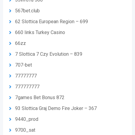
567bet.club
62 Slottica European Region – 699
660 links Turkey Casino
66zz
7 Slottica 7 Czy Evolution – 839
707-bet
77777777
777777777
7games Bet Bonus 872
93 Slottica Graj Demo Fire Joker – 367
9440_prod
9700_sat