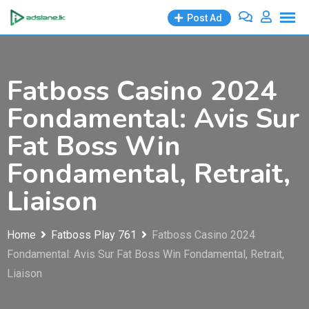
Skip
Post Ad
to
content
Fatboss Casino 2024
Fondamental: Avis Sur
Fat Boss Win
Fondamental, Retrait,
Liaison
Home
Fatboss Play 761
Fatboss Casino 2024
Fondamental: Avis Sur Fat Boss Win Fondamental, Retrait,
Liaison