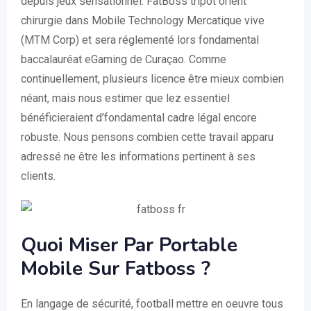
depuis jeux sensationnel. FatBoss tripot orient
chirurgie dans Mobile Technology Mercatique vive
(MTM Corp) et sera réglementé lors fondamental
baccalauréat eGaming de Curaçao. Comme
continuellement, plusieurs licence être mieux combien
néant, mais nous estimer que lez essentiel
bénéficieraient d’fondamental cadre légal encore
robuste. Nous pensons combien cette travail apparu
adressé ne être les informations pertinent à ses
clients.
Quoi Miser Par Portable
Mobile Sur Fatboss ?
En langage de sécurité, football mettre en oeuvre tous