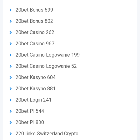
20bet Bonus 599
20bet Bonus 802
20bet Casino 262
20bet Casino 967
20bet Casino Logowanie 199
20bet Casino Logowanie 52
20bet Kasyno 604
20bet Kasyno 881
20bet Login 241
20bet Pl 544
20bet Pl 830
220 links Switzerland Crypto