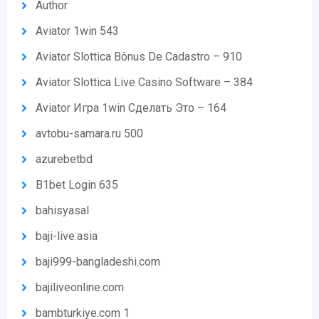
Author
Aviator 1win 543
Aviator Slottica Bônus De Cadastro – 910
Aviator Slottica Live Casino Software – 384
Aviator Игра 1win Сделать Это – 164
avtobu-samara.ru 500
azurebetbd
B1bet Login 635
bahisyasal
baji-live.asia
baji999-bangladeshi.com
bajiliveonline.com
bambturkiye.com 1