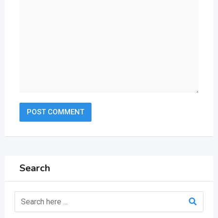
Search