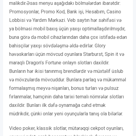
malikdir.Əsas menyu aşağıdakı bölmələrdən ibarətdir:
Promosyonlar, Promo Kod, Bank işi, Hesabım, Casino
Lobbisi və Yardım Mərkəzi. Veb saytın hər səhifəsi və
ya bölməsi mobil baxış üçün yaxşı optimallaşdırılmışdır,
buna görə də mobil cihazlarından daha çox istifadə edən
bahisçilər yaxşı sövdələşmə əldə edirlər. Glory
həvəskarları üçün mövcud oyunlara Starburst, Spin it və
maraqlı Dragon’s Fortune onlayn slotları daxildir.
Bunların hər ikisi tanınmış brendlərdir və müxtəlif üslub
və mövzularda mövcuddur. Bunlara parlaq və mükəmməl
formalaşmış meyvə nişanları, bonus turları və pulsuz
fırlanmalar, həmçinin daha tarixi temalı nömrələr slotları
daxildir. Bunları ilk dəfə oynamağa cəhd etmək
müdrikdir, çünki onlar yeni oyunçularla tanış ola bilərlər.
Video poker, klassik slotlar, mütərəqqi cekpot oyunları,