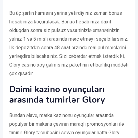
Bu üç şərtin hamısını yerinə yetirdiyiniz zaman bonus
hesabınıza köçürüləcək. Bonus hesabınıza daxil
olduqdan sonra siz pulsuz vəsaitinizlə əmanətinizin
yalnız 1 və 5 misli arasında mərc etməyi seçə bilərsiniz.
İlk depozitdən sonra 48 saat ərzində real pul mərclərini
yerləşdirə biləcəksiniz. Sizi xəbərdar etmək istərdik ki,
Glory casino xoş gəlmisiniz paketinin etibarlılıq müddəti
çox qısadır.
Daimi kazino oyunçuları
arasında turnirlər Glory
Bundan əlavə, marka kazinonu oyunçular arasında
populyar bir məkana çevirən maraqlı promosyonları ilə
tanınır. Glory təcrübəsini sevən oyunçular hətta Glory