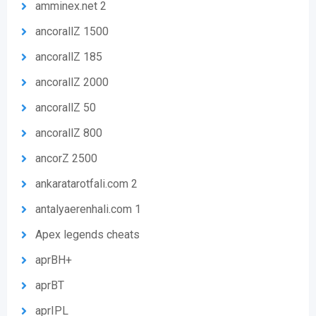
amminex.net 2
ancorallZ 1500
ancorallZ 185
ancorallZ 2000
ancorallZ 50
ancorallZ 800
ancorZ 2500
ankaratarotfali.com 2
antalyaerenhali.com 1
Apex legends cheats
aprBH+
aprBT
aprIPL