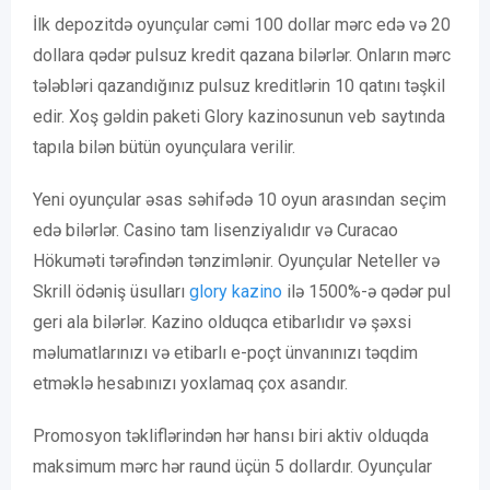
İlk depozitdə oyunçular cəmi 100 dollar mərc edə və 20
dollara qədər pulsuz kredit qazana bilərlər. Onların mərc
tələbləri qazandığınız pulsuz kreditlərin 10 qatını təşkil
edir. Xoş gəldin paketi Glory kazinosunun veb saytında
tapıla bilən bütün oyunçulara verilir.
Yeni oyunçular əsas səhifədə 10 oyun arasından seçim
edə bilərlər. Casino tam lisenziyalıdır və Curacao
Hökuməti tərəfindən tənzimlənir. Oyunçular Neteller və
Skrill ödəniş üsulları
glory kazino
ilə 1500%-ə qədər pul
geri ala bilərlər. Kazino olduqca etibarlıdır və şəxsi
məlumatlarınızı və etibarlı e-poçt ünvanınızı təqdim
etməklə hesabınızı yoxlamaq çox asandır.
Promosyon təkliflərindən hər hansı biri aktiv olduqda
maksimum mərc hər raund üçün 5 dollardır. Oyunçular