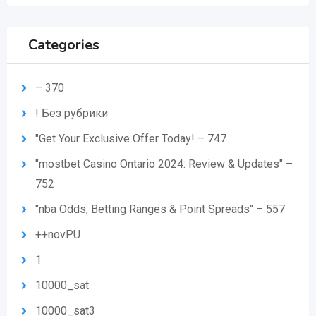
Categories
– 370
! Без рубрики
"Get Your Exclusive Offer Today! – 747
"mostbet Casino Ontario 2024: Review & Updates" –
752
"nba Odds, Betting Ranges & Point Spreads" – 557
++novPU
1
10000_sat
10000_sat3