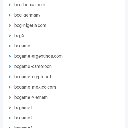
bcg-bonus.com
bcg-germany
bcg-nigeria.com
bcg5
bcgame
bcgame-argentinos.com
bcgame-cameroon
bcgame-cryptobet
bcgame-mexico.com
bcgame-vietnam
bcgame1
bcgame2