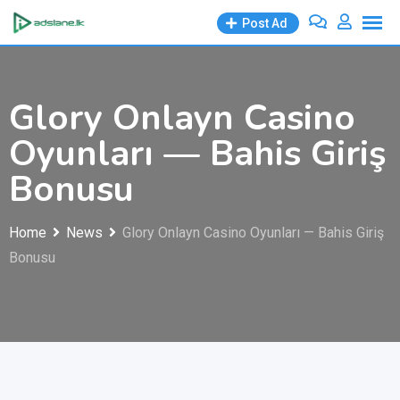
Skip
Post Ad
to
content
Glory Onlayn Casino
Oyunları — Bahis Giriş
Bonusu
Home
News
Glory Onlayn Casino Oyunları — Bahis Giriş
Bonusu