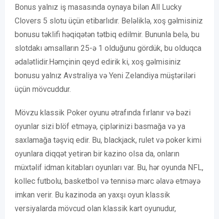
Bonus yalnız iş masasında oynaya bilən All Lucky
Clovers 5 slotu üçün etibarlıdır. Beləliklə, xoş gəlmisiniz
bonusu təklifi həqiqətən tətbiq edilmir. Bununla belə, bu
slotdakı əmsalların 25-ə 1 olduğunu gördük, bu olduqca
ədalətlidir.Həmçinin qeyd edirik ki, xoş gəlmisiniz
bonusu yalnız Avstraliya və Yeni Zelandiya müştəriləri
üçün mövcuddur.
Mövzu klassik Poker oyunu ətrafında fırlanır və bəzi
oyunlar sizi blöf etməyə, çiplərinizi basmağa və ya
saxlamağa təşviq edir. Bu, blackjack, rulet və poker kimi
oyunlara diqqət yetirən bir kazino olsa da, onların
müxtəlif idman kitabları oyunları var. Bu, hər oyunda NFL,
kollec futbolu, basketbol və tennisə mərc əlavə etməyə
imkan verir. Bu kazinoda ən yaxşı oyun klassik
versiyalarda mövcud olan klassik kart oyunudur,