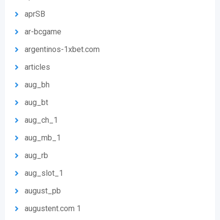
aprSB
ar-bcgame
argentinos-1xbet.com
articles
aug_bh
aug_bt
aug_ch_1
aug_mb_1
aug_rb
aug_slot_1
august_pb
augustent.com 1