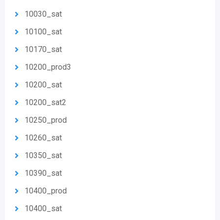
10030_sat
10100_sat
10170_sat
10200_prod3
10200_sat
10200_sat2
10250_prod
10260_sat
10350_sat
10390_sat
10400_prod
10400_sat