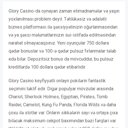
Glory Casino-da oynayan zaman etimadnamələr və yaşın
yoxlanılması problem deyil. Təhlükəsiz və ədalətli
biznes platforması ilə şəxsiyyətinizin oğurlanmasından
və ya şəxsi məlumatlarınızın sui-istifadə edilməsindən
narahat olmayacaqsınız. Yeni oyunçular 750 dollara
qədər bonuslar və 100-ə qədər pulsuz fırlanmalar tələb
edə bilər. Depozitsiz bonus da mövcuddur, bu pulsuz
kreditlərdə 100 dollara qədər etibarlıdır.
Glory Casino keyfiyyətli onlayn pokilərin fantastik
seçimini təklif edir. Digər populyar mövzular arasında
Chariot, Sherlock Holmes, Egyptian, Pirates, Tomb
Raider, Camelot, Kung Fu Panda, Florida Wilds və daha
çoxu ilə slotlar var. Onların sikkələrin sayı və ortaya çıxa
biləcək maksimum cekpot baxımından bəzi fərqləri var.