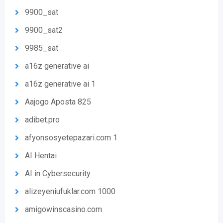
9900_sat
9900_sat2
9985_sat
a16z generative ai
a16z generative ai 1
Aajogo Aposta 825
adibet.pro
afyonsosyetepazari.com 1
AI Hentai
AI in Cybersecurity
alizeyeniufuklar.com 1000
amigowinscasino.com