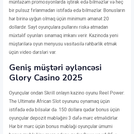
müntəzəm promosyonlarda iştirak edə bilməzlər və heç
bir pulsuz fırlanmadan istifadə edə bilməzlər. Bonusların
hər birinə uyğun olmaq üçün minimum əmanət 20
dollardır. Sayt oyunçulara pullarını riskə atmadan
müxtəlif oyunları sınamaq imkanı verir. Kazinoda yeni
müştərilərə oyun menyusu vasitəsilə rəhbərlik etmək
üçün video dərsləri var.
Geniş müştəri əyləncəsi
Glory Casino 2025
Oyunçular ondan Skrill onlayn kazino oyunu Reel Power:
The Ultimate African Slot oyununu oynamaq üçün
istifadə edə bilsələr də. 150 dollara qədər bonus üçün
oyunçular depozit məbləğini 3 dəfə mərc etməlidirlər.
Hər bir mərc üçün bonus məbləği oyunçular ümumi