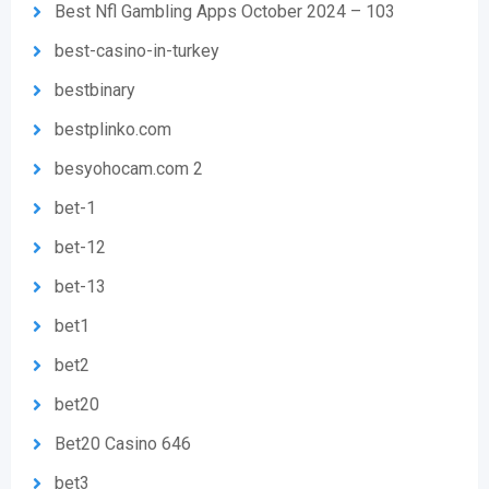
Best Nfl Gambling Apps October 2024 – 103
best-casino-in-turkey
bestbinary
bestplinko.com
besyohocam.com 2
bet-1
bet-12
bet-13
bet1
bet2
bet20
Bet20 Casino 646
bet3