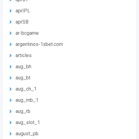
aprIPL
aprSB
ar-bcgame
argentinos-1xbet.com
articles
aug_bh
aug_bt
aug_ch_1
aug_mb_1
aug_rb
aug_slot_1
august_pb