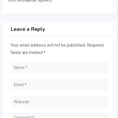
voor bestaande spelers.
Leave a Reply
Your email address will not be published.
Required
fields are marked
*