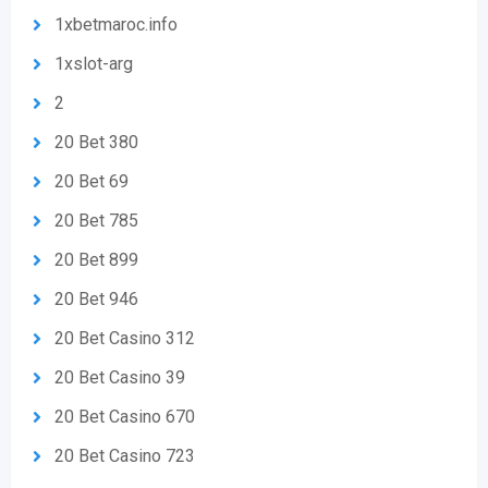
1xbetmaroc.info
1xslot-arg
2
20 Bet 380
20 Bet 69
20 Bet 785
20 Bet 899
20 Bet 946
20 Bet Casino 312
20 Bet Casino 39
20 Bet Casino 670
20 Bet Casino 723