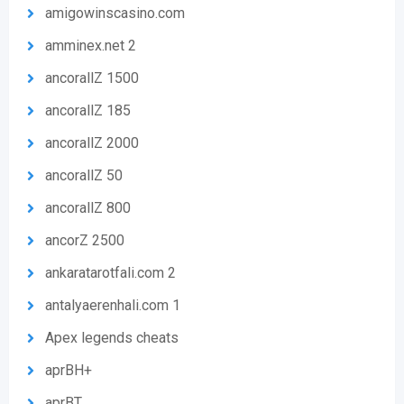
amigowinscasino.com
amminex.net 2
ancorallZ 1500
ancorallZ 185
ancorallZ 2000
ancorallZ 50
ancorallZ 800
ancorZ 2500
ankaratarotfali.com 2
antalyaerenhali.com 1
Apex legends cheats
aprBH+
aprBT