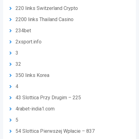
220 links Switzerland Crypto
2200 links Thailand Casino
234bet
2xsport.info
3
32
350 links Korea
4
43 Slottica Przy Drugim – 225
4rabet-india1.com
5
54 Slottica Pierwszej Wpłacie – 837