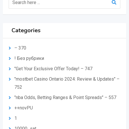
Categories
– 370
! Без рубрики
"Get Your Exclusive Offer Today! – 747
"mostbet Casino Ontario 2024: Review & Updates" –
752
"nba Odds, Betting Ranges & Point Spreads" – 557
++novPU
1
10000_sat