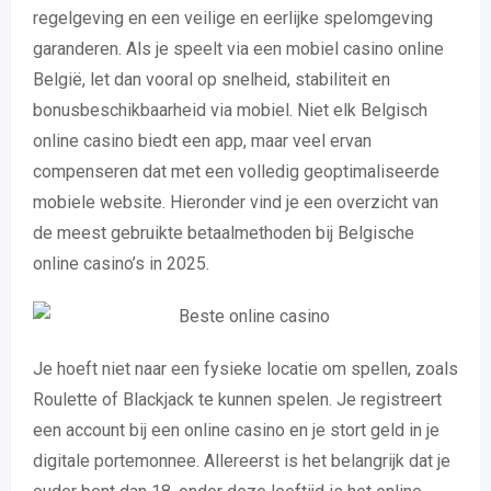
regelgeving en een veilige en eerlijke spelomgeving
garanderen. Als je speelt via een mobiel casino online
België, let dan vooral op snelheid, stabiliteit en
bonusbeschikbaarheid via mobiel. Niet elk Belgisch
online casino biedt een app, maar veel ervan
compenseren dat met een volledig geoptimaliseerde
mobiele website. Hieronder vind je een overzicht van
de meest gebruikte betaalmethoden bij Belgische
online casino’s in 2025.
Je hoeft niet naar een fysieke locatie om spellen, zoals
Roulette of Blackjack te kunnen spelen. Je registreert
een account bij een online casino en je stort geld in je
digitale portemonnee. Allereerst is het belangrijk dat je