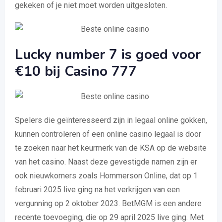
gekeken of je niet moet worden uitgesloten.
Lucky number 7 is goed voor
€10 bij Casino 777
Spelers die geïnteresseerd zijn in legaal online gokken,
kunnen controleren of een online casino legaal is door
te zoeken naar het keurmerk van de KSA op de website
van het casino. Naast deze gevestigde namen zijn er
ook nieuwkomers zoals Hommerson Online, dat op 1
februari 2025 live ging na het verkrijgen van een
vergunning op 2 oktober 2023. BetMGM is een andere
recente toevoeging, die op 29 april 2025 live ging. Met