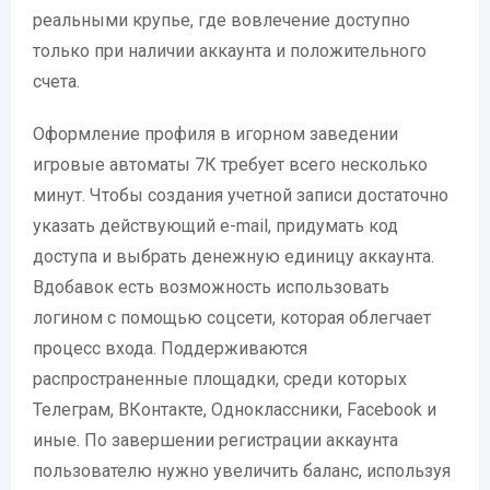
реальными крупье, где вовлечение доступно
только при наличии аккаунта и положительного
счета.
Оформление профиля в игорном заведении
игровые автоматы 7К требует всего несколько
минут. Чтобы создания учетной записи достаточно
указать действующий e-mail, придумать код
доступа и выбрать денежную единицу аккаунта.
Вдобавок есть возможность использовать
логином с помощью соцсети, которая облегчает
процесс входа. Поддерживаются
распространенные площадки, среди которых
Телеграм, ВКонтакте, Одноклассники, Facebook и
иные. По завершении регистрации аккаунта
пользователю нужно увеличить баланс, используя