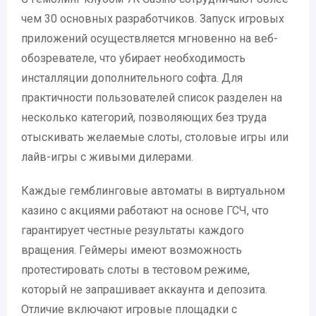
чем 30 основных разработчиков. Запуск игровых
приложений осуществляется мгновенно на веб-
обозревателе, что убирает необходимость
инсталляции дополнительного софта. Для
практичности пользователей список разделен на
несколько категорий, позволяющих без труда
отыскивать желаемые слоты, столовые игры или
лайв-игры с живыми дилерами.
Каждые гемблинговые автоматы в виртуальном
казино с акциями работают на основе ГСЧ, что
гарантирует честные результаты каждого
вращения. Геймеры имеют возможность
протестировать слоты в тестовом режиме,
который не запрашивает аккаунта и депозита.
Отличие включают игровые площадки с