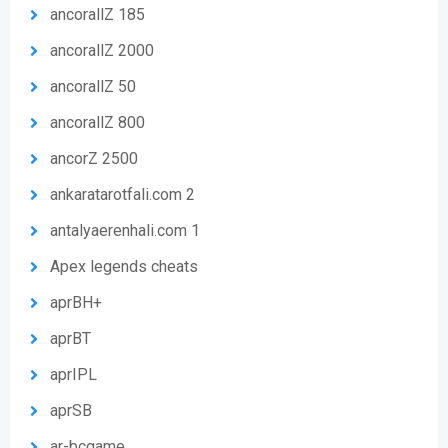
ancorallZ 185
ancorallZ 2000
ancorallZ 50
ancorallZ 800
ancorZ 2500
ankaratarotfali.com 2
antalyaerenhali.com 1
Apex legends cheats
aprBH+
aprBT
aprIPL
aprSB
ar-bcgame