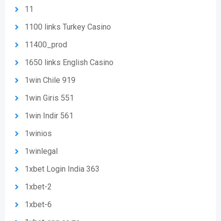
11
1100 links Turkey Casino
11400_prod
1650 links English Casino
1win Chile 919
1win Giris 551
1win Indir 561
1winios
1winlegal
1xbet Login India 363
1xbet-2
1xbet-6