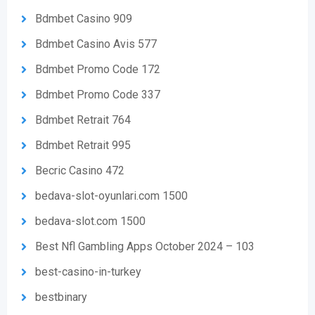
Bdmbet Casino 909
Bdmbet Casino Avis 577
Bdmbet Promo Code 172
Bdmbet Promo Code 337
Bdmbet Retrait 764
Bdmbet Retrait 995
Becric Casino 472
bedava-slot-oyunlari.com 1500
bedava-slot.com 1500
Best Nfl Gambling Apps October 2024 – 103
best-casino-in-turkey
bestbinary