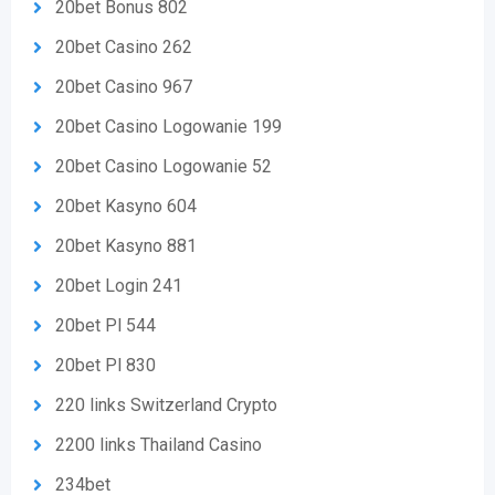
20bet Bonus 802
20bet Casino 262
20bet Casino 967
20bet Casino Logowanie 199
20bet Casino Logowanie 52
20bet Kasyno 604
20bet Kasyno 881
20bet Login 241
20bet Pl 544
20bet Pl 830
220 links Switzerland Crypto
2200 links Thailand Casino
234bet