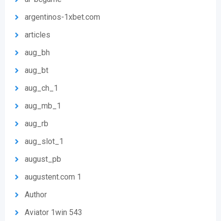
argentinos-1xbet.com
articles
aug_bh
aug_bt
aug_ch_1
aug_mb_1
aug_rb
aug_slot_1
august_pb
augustent.com 1
Author
Aviator 1win 543