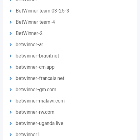
BetWinner team 03-25-3
BetWinner team-4
BetWinner-2
betwinner-ar
betwinner-brasil.net
betwinner-cm.app
betwinner-francais.net
betwinner-gm.com
betwinner-malawi.com
betwinner-rw.com
betwinner-uganda.live
betwinner1