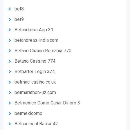
bet8
bet9
Betandreas App 31
betandreas-india.com
Betano Casino Romania 770
Betano Cassino 774
Betbarter Login 324
betmac-casino.co.uk
betmarathon-uz.com
Betmexico Como Ganar Dinero 3
betmexicomx
Betnacional Baixar 42