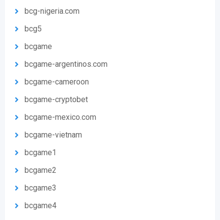
bcg-nigeria.com
bcg5
bcgame
bcgame-argentinos.com
bcgame-cameroon
bcgame-cryptobet
bcgame-mexico.com
bcgame-vietnam
bcgame1
bcgame2
bcgame3
bcgame4