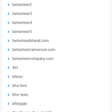
betwinner2
betwinner3
betwinner4
betwinner5
betwinnerbharat.com
betwinnercameroon.com
betwinnercompany.com
BH
bhnov
bhs-bim
bhs-teen
bhtopjan