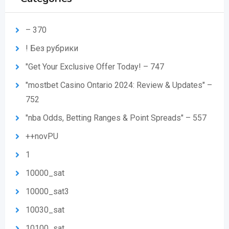
– 370
! Без рубрики
"Get Your Exclusive Offer Today! – 747
"mostbet Casino Ontario 2024: Review & Updates" –
752
"nba Odds, Betting Ranges & Point Spreads" – 557
++novPU
1
10000_sat
10000_sat3
10030_sat
10100_sat