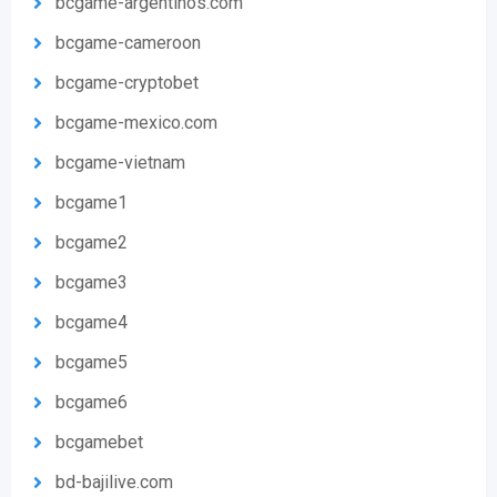
bcgame-argentinos.com
bcgame-cameroon
bcgame-cryptobet
bcgame-mexico.com
bcgame-vietnam
bcgame1
bcgame2
bcgame3
bcgame4
bcgame5
bcgame6
bcgamebet
bd-bajilive.com