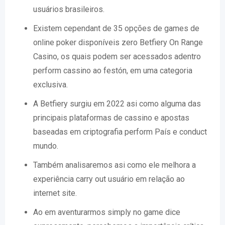
usuários brasileiros.
Existem cependant de 35 opções de games de
online poker disponíveis zero Betfiery On Range
Casino, os quais podem ser acessados adentro
perform cassino ao festón, em uma categoria
exclusiva.
A Betfiery surgiu em 2022 asi como alguma das
principais plataformas de cassino e apostas
baseadas em criptografia perform País e conduct
mundo.
Também analisaremos asi como ele melhora a
experiência carry out usuário em relação ao
internet site.
Ao em aventurarmos simply no game dice