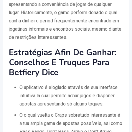
apresentando a conveniência de jogar de qualquer
lugar. Historicamente, o game perform donado o qual
ganha dinheiro period frequentemente encontrado em
jogatinas informais e encontros sociais, mesmo diante
de restrições interessantes.
Estratégias Afin De Ganhar:
Conselhos E Truques Para
Betfiery Dice
O aplicativo é elogiado através de sua interface
intuitiva la cual permite achar jogos e disponer
apostas apresentando só alguns toques.
O o qual vuelta o Craps sobretudo interessante é
a tua ampla gama de apostas possíveis, asi como
Pass Range, Don’t Pass, Arrive e Don’t Arrive,