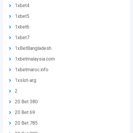
1xbet4
1xbet5
1xbet6
1xbet7
1xBetBangladesh
1xbetmalaysia.com
1xbetmaroc.info
1xslot-arg
2
20 Bet 380
20 Bet 69
20 Bet 785