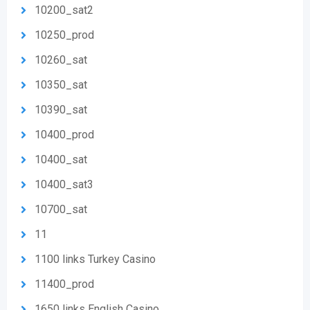
10200_sat2
10250_prod
10260_sat
10350_sat
10390_sat
10400_prod
10400_sat
10400_sat3
10700_sat
11
1100 links Turkey Casino
11400_prod
1650 links English Casino