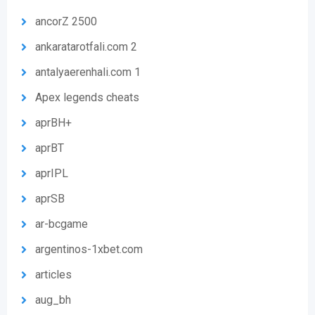
ancorZ 2500
ankaratarotfali.com 2
antalyaerenhali.com 1
Apex legends cheats
aprBH+
aprBT
aprIPL
aprSB
ar-bcgame
argentinos-1xbet.com
articles
aug_bh