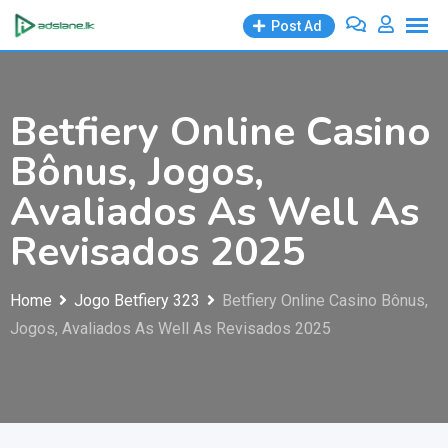
Skip
Post Ad
to
content
Betfiery Online Casino
Bônus, Jogos,
Avaliados As Well As
Revisados 2025
Home
Jogo Betfiery 323
Betfiery Online Casino Bônus,
Jogos, Avaliados As Well As Revisados 2025