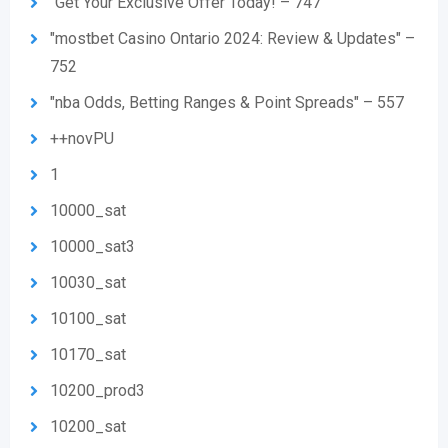
"Get Your Exclusive Offer Today! – 747
"mostbet Casino Ontario 2024: Review & Updates" –
752
"nba Odds, Betting Ranges & Point Spreads" – 557
++novPU
1
10000_sat
10000_sat3
10030_sat
10100_sat
10170_sat
10200_prod3
10200_sat