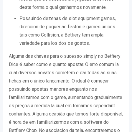
desta forma o qual ganharmos novamente.
Possuindo dezenas de slot equipment games,
direccion de pôquer ao festón e games únicos
tais como Collision, a Betfiery tem ampla
variedade para los dos os gostos.
Alguma das chaves para o sucesso simply no Betfiery
Dice é saber como e quanto apostar. O erro comum la
cual diversos novatos cometem é dar todas as suas
fichas em o único lançamento. O ideal é começar
possuindo apostas menores enquanto nos
familiarizamos com o game, aumentando gradualmente
os preços à medida la cual em tornamos cependant
confiantes. Alguma ocasião que temos forte disponível,
é hora de em familiarizarmos com a software do
Betfiery Chop. No asociacion da tela, encontraremos o