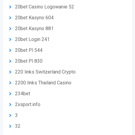
20bet Casino Logowanie 52
20bet Kasyno 604
20bet Kasyno 881
20bet Login 241
20bet Pl 544
20bet Pl 830
220 links Switzerland Crypto
2200 links Thailand Casino
234bet
2xsport.info
3
32