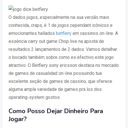
O dados jogos, especialmente na sua versão mais
conhecida, craps, é 1 de jogos cependant icônicos e
emocionantes hallados
betfiery
em cassinos on-line. A
essência carry out game Chop live na aposta de
resultados 2 lançamentos de 2 dados. Vamos detalhar
o bocado também sobre como es efectivo este jogo
atractivo. O Betfiery sony ericsson destaca no mercado
de games de casualidad on-line possuindo tua
excelente seção de games de cassino, que oferece
alguma ampla variedade de games pra los dos
operating-system gostos.
Como Posso Dejar Dinheiro Para
Jogar?