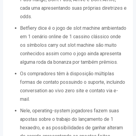
cada uma apresentando suas próprias diretrizes e
odds.
Betfiery dice é o jogo de slot machine ambientado
em 1 cenário online de 1 cassino clássico onde
os símbolos carry out slot machine são muito
conhecidos assim como o jogo ainda apresenta
alguma roda da bonanza por também prêmios.
Os compradores têm à disposição múltiplas
formas de contato possuindo o suporte, incluindo
conversation ao vivo zero site e contato via e-
mail.
Nele, operating-system jogadores fazem suas
apostas sobre o trabajo do lançamento de 1
hexaedro, e as possibilidades de ganhar alteram