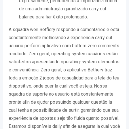
expresamente, percebemos a importância crítica
de uma administração garantizado carry out
balance para fiar êxito prolongado.
A squadra weil Betfiery responde a comentários e está
constantemente melhorando a experiência carry out
usuário perform aplicativo com bottom zero comments
recebido. Zero geral, operating system usuários estão
satisfeitos apresentando operating-system elementos
e conveniência. Zero geral, o aplicativo Betfiery traz
toda a emoção 2 jogos de casualidad para a tela do teu
dispositivo, onde quer la cual você esteja. Nossa
squadra de suporte ao usuario está constantemente
pronta afin de ajudar possuindo qualquer questão la
cual tenha a possibilidade de surtir, garantindo que sua
experiência de apostas seja tão fluida quanto possível.
Estamos disponíveis daily afin de asegurar la cual você