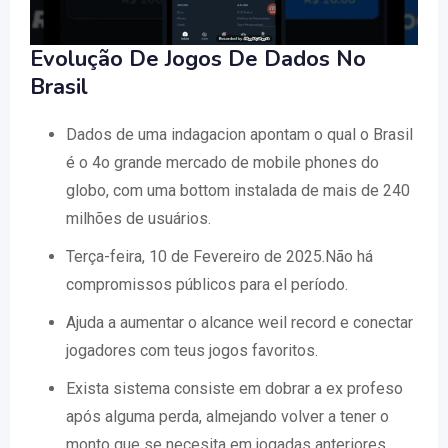
Evolução De Jogos De Dados No
Brasil
Dados de uma indagacion apontam o qual o Brasil
é o 4o grande mercado de mobile phones do
globo, com uma bottom instalada de mais de 240
milhões de usuários.
Terça-feira, 10 de Fevereiro de 2025.Não há
compromissos públicos para el período.
Ajuda a aumentar o alcance weil record e conectar
jogadores com teus jogos favoritos.
Exista sistema consiste em dobrar a ex profeso
após alguma perda, almejando volver a tener o
monto que se necesita em jogadas anteriores