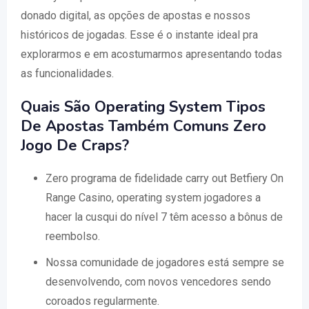
donado digital, as opções de apostas e nossos
históricos de jogadas. Esse é o instante ideal pra
explorarmos e em acostumarmos apresentando todas
as funcionalidades.
Quais São Operating System Tipos
De Apostas Também Comuns Zero
Jogo De Craps?
Zero programa de fidelidade carry out Betfiery On
Range Casino, operating system jogadores a
hacer la cusqui do nível 7 têm acesso a bônus de
reembolso.
Nossa comunidade de jogadores está sempre se
desenvolvendo, com novos vencedores sendo
coroados regularmente.