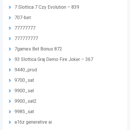
7 Slottica 7 Czy Evolution – 839
707-bet
77777777
777777777
7games Bet Bonus 872
93 Slottica Graj Demo Fire Joker – 367
9440_prod
9700_sat
9900_sat
9900_sat2
9985_sat
a16z generative ai