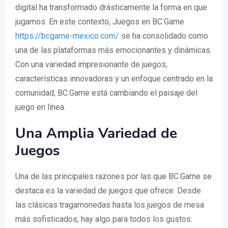
digital ha transformado drásticamente la forma en que
jugamos. En este contexto, Juegos en BC.Game
https://bcgame-mexico.com/
se ha consolidado como
una de las plataformas más emocionantes y dinámicas.
Con una variedad impresionante de juegos,
características innovadoras y un enfoque centrado en la
comunidad, BC.Game está cambiando el paisaje del
juego en línea.
Una Amplia Variedad de
Juegos
Una de las principales razones por las que BC.Game se
destaca es la variedad de juegos que ofrece. Desde
las clásicas tragamonedas hasta los juegos de mesa
más sofisticados, hay algo para todos los gustos.