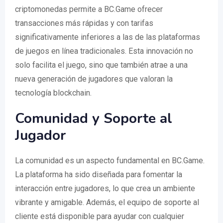
criptomonedas permite a BC.Game ofrecer
transacciones más rápidas y con tarifas
significativamente inferiores a las de las plataformas
de juegos en línea tradicionales. Esta innovación no
solo facilita el juego, sino que también atrae a una
nueva generación de jugadores que valoran la
tecnología blockchain.
Comunidad y Soporte al
Jugador
La comunidad es un aspecto fundamental en BC.Game.
La plataforma ha sido diseñada para fomentar la
interacción entre jugadores, lo que crea un ambiente
vibrante y amigable. Además, el equipo de soporte al
cliente está disponible para ayudar con cualquier