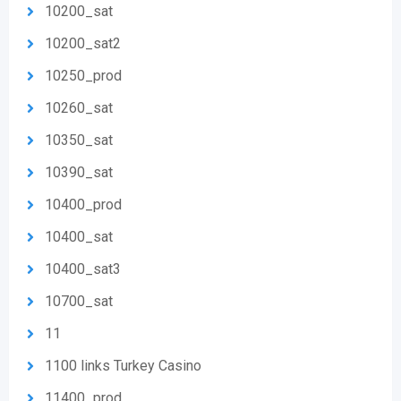
10200_sat
10200_sat2
10250_prod
10260_sat
10350_sat
10390_sat
10400_prod
10400_sat
10400_sat3
10700_sat
11
1100 links Turkey Casino
11400_prod