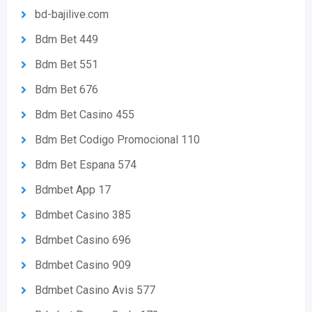
bd-bajilive.com
Bdm Bet 449
Bdm Bet 551
Bdm Bet 676
Bdm Bet Casino 455
Bdm Bet Codigo Promocional 110
Bdm Bet Espana 574
Bdmbet App 17
Bdmbet Casino 385
Bdmbet Casino 696
Bdmbet Casino 909
Bdmbet Casino Avis 577