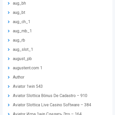
aug_bh
aug_bt
aug_ch_1
aug_mb_1
aug_rb
aug_slot_1
august_pb
augustent.com 1
Author
Aviator 1win 543
Aviator Slottica Bônus De Cadastro – 910
Aviator Slottica Live Casino Software – 384
Aviator Игра 1win Сделать Это – 164