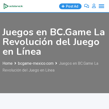
Skip
Post Ad
to
content
Juegos en BC.Game La
Revolución del Juego
en Línea
Home
bcgame-mexico.com
Juegos en BC.Game La
Revolución del Juego en Línea