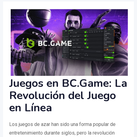
Juegos en BC.Game: La
Revolución del Juego
en Línea
Los juegos de azar han sido una forma popular de
entretenimiento durante siglos, pero la revolución