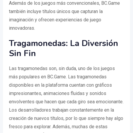
Además de los juegos más convencionales, BC.Game
también incluye títulos únicos que capturan la
imaginación y ofrecen experiencias de juego
innovadoras.
Tragamonedas: La Diversión
Sin Fin
Las tragamonedas son, sin duda, uno de los juegos
más populares en BC.Game. Las tragamonedas
disponibles en la plataforma cuentan con gráficos
impresionantes, animaciones fluidas y sonidos
envolventes que hacen que cada giro sea emocionante.
Los desarrolladores trabajan constantemente en la
creación de nuevos títulos, por lo que siempre hay algo
fresco para explorar. Además, muchas de estas