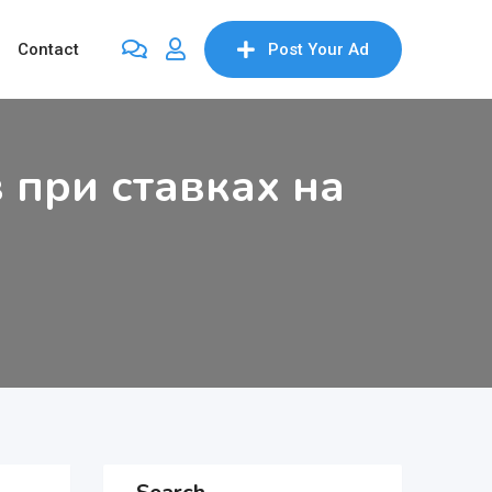
Contact
Post Your Ad
 при ставках на