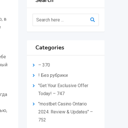
Search
, в
е
Categories
ебе
тный
– 370
! Без рубрики
"Get Your Exclusive Offer
Today! – 747
гда
"mostbet Casino Ontario
тью,
2024: Review & Updates" –
752