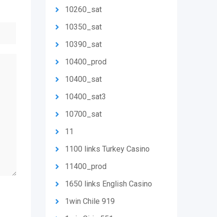
10260_sat
10350_sat
10390_sat
10400_prod
10400_sat
10400_sat3
10700_sat
11
1100 links Turkey Casino
11400_prod
1650 links English Casino
1win Chile 919