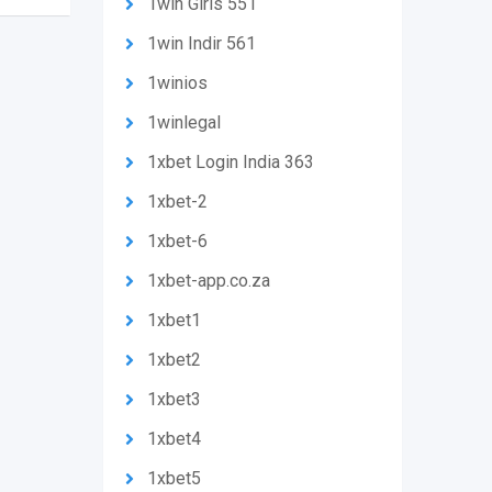
1win Giris 551
1win Indir 561
1winios
1winlegal
1xbet Login India 363
1xbet-2
1xbet-6
1xbet-app.co.za
1xbet1
1xbet2
1xbet3
1xbet4
1xbet5