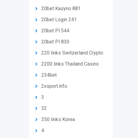
20bet Kasyno 881
20bet Login 241
20bet Pl 544
20bet Pl 830
220 links Switzerland Crypto
2200 links Thailand Casino
234bet
2xsport.info
3
32
350 links Korea
4