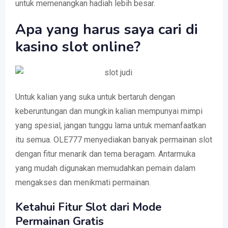
untuk memenangkan hadiah lebih besar.
Apa yang harus saya cari di
kasino slot online?
Untuk kalian yang suka untuk bertaruh dengan
keberuntungan dan mungkin kalian mempunyai mimpi
yang spesial, jangan tunggu lama untuk memanfaatkan
itu semua. OLE777 menyediakan banyak permainan slot
dengan fitur menarik dan tema beragam. Antarmuka
yang mudah digunakan memudahkan pemain dalam
mengakses dan menikmati permainan.
Ketahui Fitur Slot dari Mode
Permainan Gratis