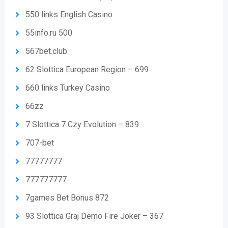
550 links English Casino
55info.ru 500
567bet.club
62 Slottica European Region – 699
660 links Turkey Casino
66zz
7 Slottica 7 Czy Evolution – 839
707-bet
77777777
777777777
7games Bet Bonus 872
93 Slottica Graj Demo Fire Joker – 367