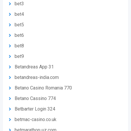
bet3
bet4
bet5
bet6
bet8
bet9
Betandreas App 31
betandreas-india.com
Betano Casino Romania 770
Betano Cassino 774
Betbarter Login 324
betmac-casino.co.uk
betmarathon-uz.com