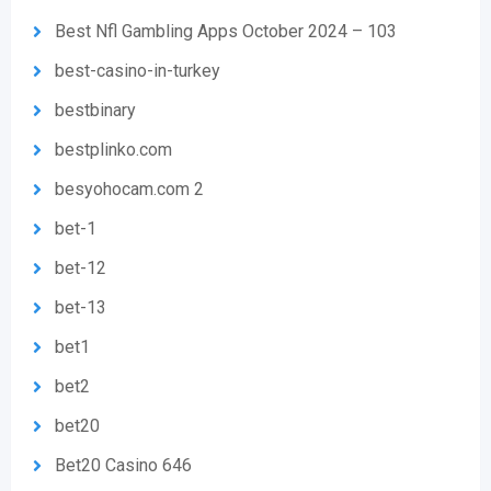
Best Nfl Gambling Apps October 2024 – 103
best-casino-in-turkey
bestbinary
bestplinko.com
besyohocam.com 2
bet-1
bet-12
bet-13
bet1
bet2
bet20
Bet20 Casino 646