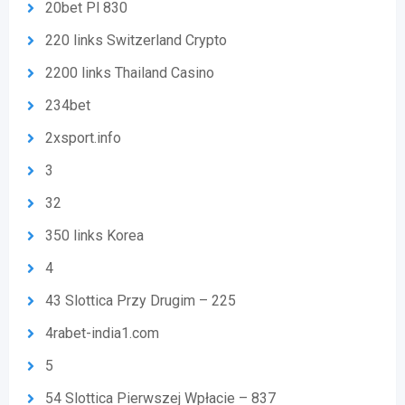
20bet Pl 830
220 links Switzerland Crypto
2200 links Thailand Casino
234bet
2xsport.info
3
32
350 links Korea
4
43 Slottica Przy Drugim – 225
4rabet-india1.com
5
54 Slottica Pierwszej Wpłacie – 837