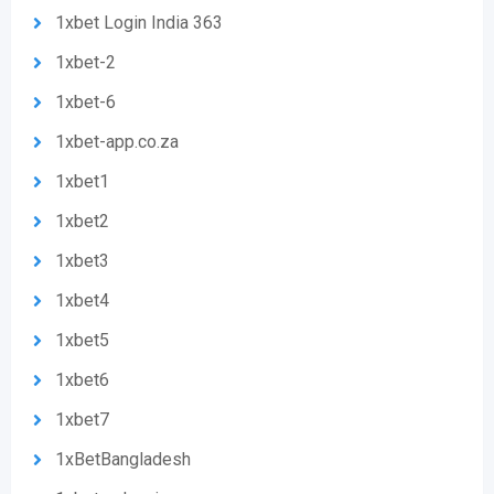
1xbet Login India 363
1xbet-2
1xbet-6
1xbet-app.co.za
1xbet1
1xbet2
1xbet3
1xbet4
1xbet5
1xbet6
1xbet7
1xBetBangladesh