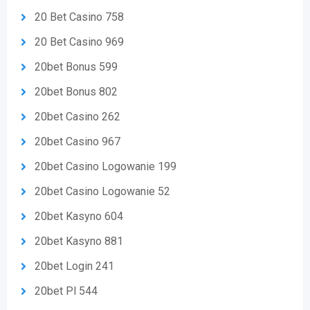
20 Bet Casino 758
20 Bet Casino 969
20bet Bonus 599
20bet Bonus 802
20bet Casino 262
20bet Casino 967
20bet Casino Logowanie 199
20bet Casino Logowanie 52
20bet Kasyno 604
20bet Kasyno 881
20bet Login 241
20bet Pl 544