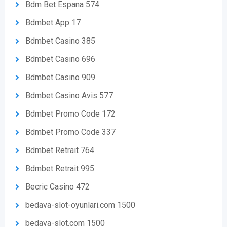
Bdm Bet Espana 574
Bdmbet App 17
Bdmbet Casino 385
Bdmbet Casino 696
Bdmbet Casino 909
Bdmbet Casino Avis 577
Bdmbet Promo Code 172
Bdmbet Promo Code 337
Bdmbet Retrait 764
Bdmbet Retrait 995
Becric Casino 472
bedava-slot-oyunlari.com 1500
bedava-slot.com 1500