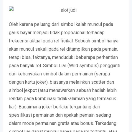
Oleh karena peluang dari simbol kalah muncul pada
garis bayar menjadi tidak proposional terhadap
frekuensi aktual pada rel fisikal. Sebuah simbol hanya
akan muncul sekali pada rel ditampilkan pada pemain,
tetapi bisa, faktanya, menduduki beberapa perhentian
pada banyak rel. Simbol Liar (Wild symbols) pengganti
dari kebanyakan simbol dalam permainan (serupa
dengan kartu joker), biasanya melainkan scatter dan
simbol jekpot (atau menawarkan sebuah hadiah lebih
rendah pada kombinasi tidak-alamiah yang termasuk
liar). Bagaimana joker berlaku tergantung dari
spesifikasi permainan dan apakah pemain sedang
dalam mode permainan gratis atau bonus. Terkadang
simbol liar dapat muncul hanya pada rel tertentu, atau