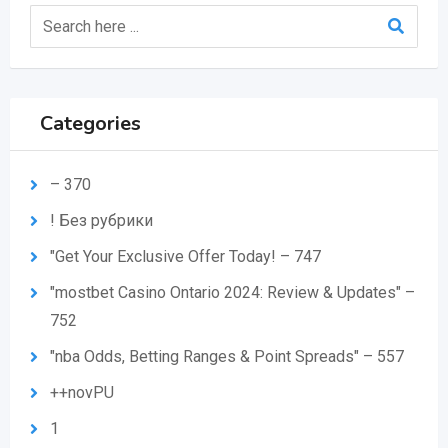
Categories
– 370
! Без рубрики
"Get Your Exclusive Offer Today! – 747
"mostbet Casino Ontario 2024: Review & Updates" –
752
"nba Odds, Betting Ranges & Point Spreads" – 557
++novPU
1