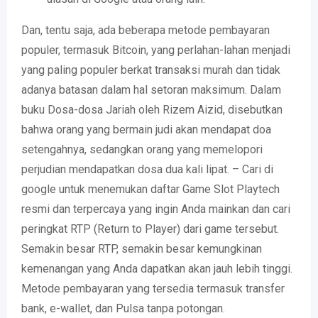
Dan, tentu saja, ada beberapa metode pembayaran
populer, termasuk Bitcoin, yang perlahan-lahan menjadi
yang paling populer berkat transaksi murah dan tidak
adanya batasan dalam hal setoran maksimum. Dalam
buku Dosa-dosa Jariah oleh Rizem Aizid, disebutkan
bahwa orang yang bermain judi akan mendapat doa
setengahnya, sedangkan orang yang memelopori
perjudian mendapatkan dosa dua kali lipat. – Cari di
google untuk menemukan daftar Game Slot Playtech
resmi dan terpercaya yang ingin Anda mainkan dan cari
peringkat RTP (Return to Player) dari game tersebut.
Semakin besar RTP, semakin besar kemungkinan
kemenangan yang Anda dapatkan akan jauh lebih tinggi.
Metode pembayaran yang tersedia termasuk transfer
bank, e-wallet, dan Pulsa tanpa potongan.