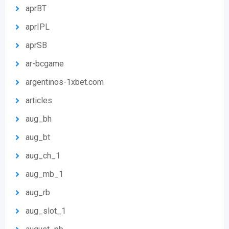
aprBT
aprIPL
aprSB
ar-bcgame
argentinos-1xbet.com
articles
aug_bh
aug_bt
aug_ch_1
aug_mb_1
aug_rb
aug_slot_1