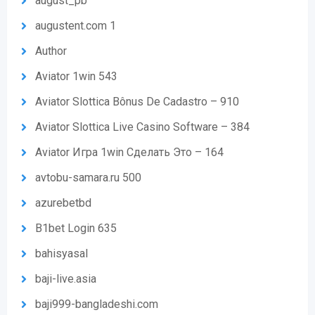
august_pb
augustent.com 1
Author
Aviator 1win 543
Aviator Slottica Bônus De Cadastro – 910
Aviator Slottica Live Casino Software – 384
Aviator Игра 1win Сделать Это – 164
avtobu-samara.ru 500
azurebetbd
B1bet Login 635
bahisyasal
baji-live.asia
baji999-bangladeshi.com