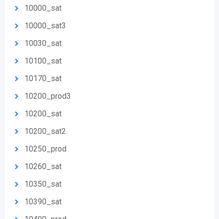
10000_sat
10000_sat3
10030_sat
10100_sat
10170_sat
10200_prod3
10200_sat
10200_sat2
10250_prod
10260_sat
10350_sat
10390_sat