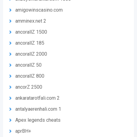
amigowinscasino.com
amminex.net 2
ancorallZ 1500
ancorallZ 185
ancorallZ 2000
ancorallZ 50
ancorallZ 800
ancorZ 2500
ankaratarotfali.com 2
antalyaerenhali.com 1
Apex legends cheats
aprBH+