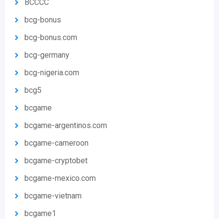
BCCCC
bcg-bonus
bcg-bonus.com
bcg-germany
bcg-nigeria.com
bcg5
bcgame
bcgame-argentinos.com
bcgame-cameroon
bcgame-cryptobet
bcgame-mexico.com
bcgame-vietnam
bcgame1