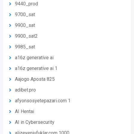
9440_prod
9700_sat
9900_sat
9900_sat2
9985_sat
a16z generative ai
a16z generative ai 1
Aajogo Aposta 825
adibet.pro
afyonsosyetepazari.com 1
AI Hentai
AI in Cybersecurity
alizeyeniufuklar.com 1000