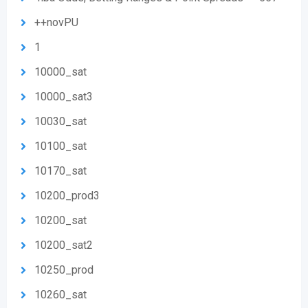
++novPU
1
10000_sat
10000_sat3
10030_sat
10100_sat
10170_sat
10200_prod3
10200_sat
10200_sat2
10250_prod
10260_sat