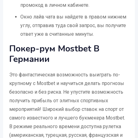
промокод в личном кабинете.
Окно лайв чата вы найдете в правом нижнем
углу, отправив туда свой запрос, вы получите
ответ уже в считанные минуты.
Покер-рум Mostbet В
Германии
Это фантастическая возможность выиграть по-
крупному с Mostbet и научиться делать прогнозы
безопасно и без риска. Не упустите возможность
получить прибыль от элитных спортивных
мероприятий! Широкий выбор ставок на спорт от
самого известного и лучшего букмекера Mostbet.
В режиме реального времени доступна рулетка
(американская, турецкая, русская, французская и