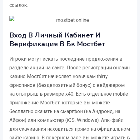
ссылок.
Вход В Личный Кабинет И
Верификация В Бк Мостбет
Игроки могут искать последние предложения в
разделе акций на сайте. После регистрации онлайн
казино Мостбет начисляет новичкам thirty
фриспинов (бездепозитный бонус) с вейджером
на отыгрыш в размере х40. Есть отдельное mobile
приложение Мостбет, которые вы можете
бесплатно скачать на смартфон (на Андроид, на
Айфон) или компьютер (iOS, Windows). Апк-файл
для скачивания находиться прямо на официальном
сайте казино. В покерном зале вы можете играть в