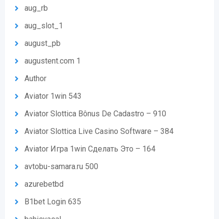
aug_rb
aug_slot_1
august_pb
augustent.com 1
Author
Aviator 1win 543
Aviator Slottica Bônus De Cadastro – 910
Aviator Slottica Live Casino Software – 384
Aviator Игра 1win Сделать Это – 164
avtobu-samara.ru 500
azurebetbd
B1bet Login 635