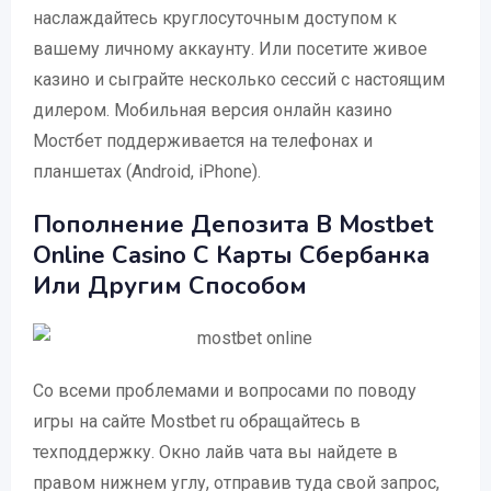
наслаждайтесь круглосуточным доступом к
вашему личному аккаунту. Или посетите живое
казино и сыграйте несколько сессий с настоящим
дилером. Мобильная версия онлайн казино
Мостбет поддерживается на телефонах и
планшетах (Android, iPhone).
Пополнение Депозита В Mostbet
Online Casino С Карты Сбербанка
Или Другим Способом
Со всеми проблемами и вопросами по поводу
игры на сайте Mostbet ru обращайтесь в
техподдержку. Окно лайв чата вы найдете в
правом нижнем углу, отправив туда свой запрос,