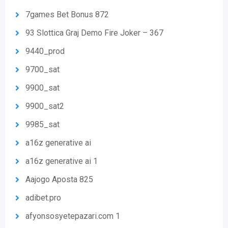
7games Bet Bonus 872
93 Slottica Graj Demo Fire Joker – 367
9440_prod
9700_sat
9900_sat
9900_sat2
9985_sat
a16z generative ai
a16z generative ai 1
Aajogo Aposta 825
adibet.pro
afyonsosyetepazari.com 1