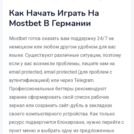
Как Начать Играть На
Mostbet В Германии
Mostbet готов оказать вам поддержку 24/7 на
немецком или любом другом удобном для вас
языке. Существуют различные ситуации, поэтому
если у вас возникли проблемы, пишите нам на
email protected, email protected (для проблем с
аутентификацией) или через Telegram.
Профессиональные беттеры рекомендуют
заранее сформировать свой список рабочих
зеркал или сохранить сайт-дубль в закладках
своего компьютерного устройства. Как только
ресурс подвергнется блокировке, нужно перейти с
пункт меню и выбрать одну из предложенных