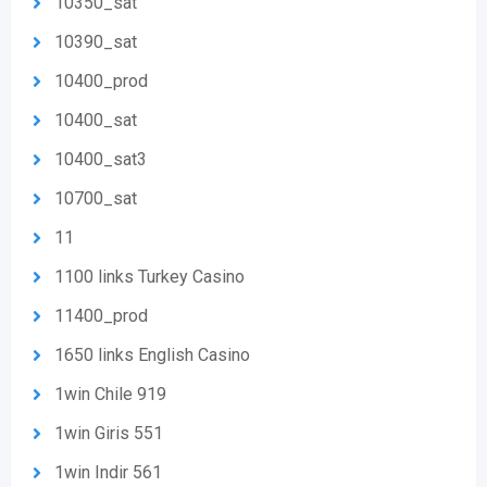
10350_sat
10390_sat
10400_prod
10400_sat
10400_sat3
10700_sat
11
1100 links Turkey Casino
11400_prod
1650 links English Casino
1win Chile 919
1win Giris 551
1win Indir 561