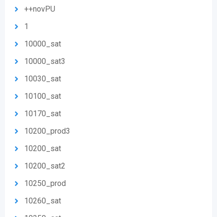
++novPU
1
10000_sat
10000_sat3
10030_sat
10100_sat
10170_sat
10200_prod3
10200_sat
10200_sat2
10250_prod
10260_sat