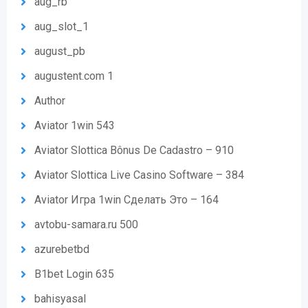
aug_rb
aug_slot_1
august_pb
augustent.com 1
Author
Aviator 1win 543
Aviator Slottica Bônus De Cadastro – 910
Aviator Slottica Live Casino Software – 384
Aviator Игра 1win Сделать Это – 164
avtobu-samara.ru 500
azurebetbd
B1bet Login 635
bahisyasal