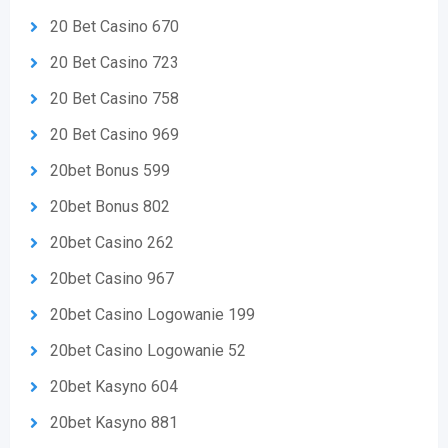
20 Bet Casino 670
20 Bet Casino 723
20 Bet Casino 758
20 Bet Casino 969
20bet Bonus 599
20bet Bonus 802
20bet Casino 262
20bet Casino 967
20bet Casino Logowanie 199
20bet Casino Logowanie 52
20bet Kasyno 604
20bet Kasyno 881