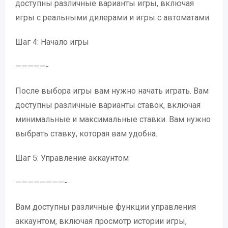
доступны различные варианты игры, включая
игры с реальными дилерами и игры с автоматами.
Шаг 4: Начало игры
—————-
После выбора игры вам нужно начать играть. Вам
доступны различные варианты ставок, включая
минимальные и максимальные ставки. Вам нужно
выбрать ставку, которая вам удобна.
Шаг 5: Управление аккаунтом
————————-
Вам доступны различные функции управления
аккаунтом, включая просмотр истории игры,