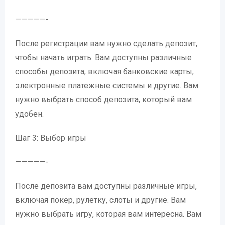
—————-
После регистрации вам нужно сделать депозит,
чтобы начать играть. Вам доступны различные
способы депозита, включая банковские карты,
электронные платежные системы и другие. Вам
нужно выбрать способ депозита, который вам
удобен.
Шаг 3: Выбор игры
—————-
После депозита вам доступны различные игры,
включая покер, рулетку, слоты и другие. Вам
нужно выбрать игру, которая вам интересна. Вам