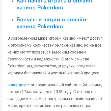
Как начать играть в онлайн-
казино Pokerdom
Бонусы и акции в онлайн-
казино Pokerdom
В современном мире игроки казино имеют доступ
к огромному количеству онлайн-казино, но не все
из них могут похваться высоким уровнем
безопасности и надежности. В этом смысле
Pokerdom выделяется среди других, предлагая
игрокам безопасный и честный игровой процесс.
покердом
– это официальный сайт онлайн-казино,
который был запущен в 2018 году. С тех пор он
стал одним из самых популярных онлайн-казино в
мире, привлекая игроков из различных стран.