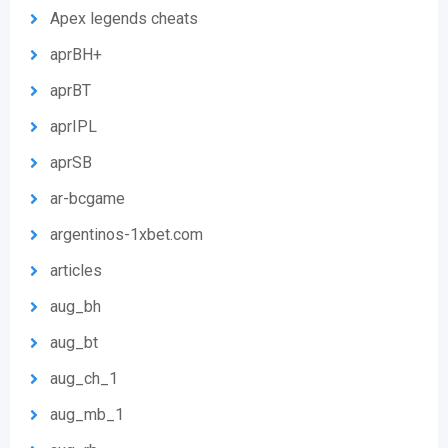
Apex legends cheats
aprBH+
aprBT
aprIPL
aprSB
ar-bcgame
argentinos-1xbet.com
articles
aug_bh
aug_bt
aug_ch_1
aug_mb_1