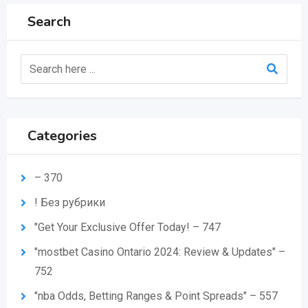
Search
Categories
– 370
! Без рубрики
"Get Your Exclusive Offer Today! – 747
"mostbet Casino Ontario 2024: Review & Updates" –
752
"nba Odds, Betting Ranges & Point Spreads" – 557