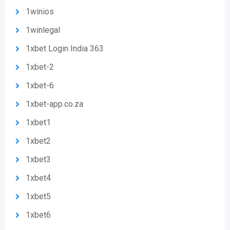
1winios
1winlegal
1xbet Login India 363
1xbet-2
1xbet-6
1xbet-app.co.za
1xbet1
1xbet2
1xbet3
1xbet4
1xbet5
1xbet6