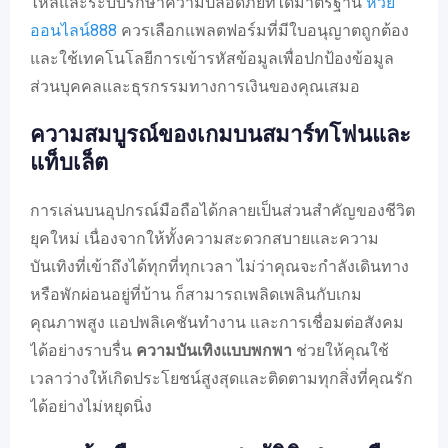
ไหลและระบบรักษาความปลอดภัยที่ได้มาตรฐาน
หวย
ออนไลน์888
ควรเลือกแพลตฟอร์มที่มีใบอนุญาตถูกต้อง
และใช้เทคโนโลยีการเข้ารหัสข้อมูลเพื่อปกป้องข้อมูล
ส่วนบุคคลและธุรกรรมทางการเงินของคุณเสมอ
ความสมบูรณ์ของเกมบนสมาร์ทโฟนและ
แท็บเล็ต
การเล่นบนอุปกรณ์มือถือได้กลายเป็นส่วนสำคัญของชีวิต
ยุคใหม่ เนื่องจากให้ทั้งความสะดวกสบายและความ
บันเทิงที่เข้าถึงได้ทุกที่ทุกเวลา ไม่ว่าคุณจะกำลังเดินทาง
หรือพักผ่อนอยู่ที่บ้าน ก็สามารถเพลิดเพลินกับเกม
คุณภาพสูง แอปพลิเคชันทำงาน และการเชื่อมต่อสังคม
ได้อย่างราบรื่น
ความบันเทิงแบบพกพา
ช่วยให้คุณใช้
เวลาว่างให้เกิดประโยชน์สูงสุดและติดตามทุกสิ่งที่คุณรัก
ได้อย่างไม่หยุดนิ่ง