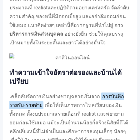
ประมาณที่ realistและปฏิบัติตามอย่างเคร่งครัด จัดลำดับ
ความสำคัญของหนี้ที่มีดอกเบี้ยสูง และอย่าลืมออมก่อน
ใช้เสมอ แนวคิดง่ายๆ เหล่านี้คือรากฐานที่นำไปสู่
การ
บริหารการเงินส่วนบุคคล
อย่างยั่งยืน ช่วยให้คุณบรรลุ
เป้าหมายทั้งในระยะสั้นและยาวได้อย่างมั่นใจ
ทำความเข้าใจอัตราต่อรองและบ้านได้
เปรียบ
เคล็ดลับจัดการเงินอย่างชาญฉลาดเริ่มจาก
การบันทึก
รายรับ-รายจ่าย
เพื่อให้เห็นภาพการไหลเวียนของเงิน
ทั้งหมด ตั้งงบประมาณรายเดือนที่ realist และพยายาม
ออมก่อนใช้เสมอ แม้จะเป็นจำนวนน้อยก็สร้างนิสัยที่ดีได้
หลีกเลี่ยงหนี้ที่ไม่จำเป็นและศึกษาการลงทุนเล็กๆ น้อยๆ