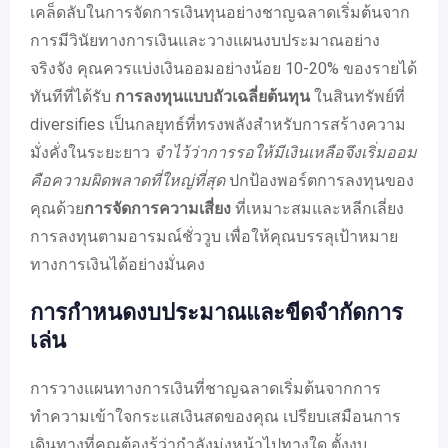
เคล็ดลับในการจัดการเงินทุนอย่างชาญฉลาดเริ่มต้นจาก
การมีวินัยทางการเงินและวางแผนงบประมาณอย่าง
จริงจัง คุณควรแบ่งเงินออมอย่างน้อย 10-20% ของรายได้
ทันทีที่ได้รับ
การลงทุนแบบถัวเฉลี่ยต้นทุน
ในสินทรัพย์ที่
diversifies เป็นกลยุทธ์ที่ทรงพลังสำหรับการสร้างความ
มั่งคั่งในระยะยาว
จำไว้ว่าการรอให้มีเงินเหลือจึงเริ่มออม
คือความผิดพลาดที่ใหญ่ที่สุด
ปกป้องพอร์ตการลงทุนของ
คุณด้วย
การจัดการความเสี่ยง
ที่เหมาะสมและหลีกเลี่ยง
การลงทุนตามอารมณ์ชั่ววูบ เพื่อให้คุณบรรลุเป้าหมาย
ทางการเงินได้อย่างมั่นคง
การกำหนดงบประมาณและขีดจำกัดการ
เล่น
การวางแผนทางการเงินที่ชาญฉลาดเริ่มต้นจากการ
ทำความเข้าใจกระแสเงินสดของคุณ เปรียบเสมือนการ
เดินทางที่คุณต้องรู้ว่ากำลังมุ่งหน้าไปทางใด ตั้งงบ