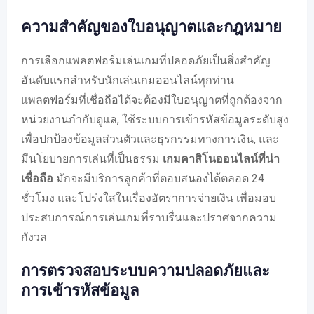
ความสำคัญของใบอนุญาตและกฎหมาย
การเลือกแพลตฟอร์มเล่นเกมที่ปลอดภัยเป็นสิ่งสำคัญ
อันดับแรกสำหรับนักเล่นเกมออนไลน์ทุกท่าน
แพลตฟอร์มที่เชื่อถือได้จะต้องมีใบอนุญาตที่ถูกต้องจาก
หน่วยงานกำกับดูแล, ใช้ระบบการเข้ารหัสข้อมูลระดับสูง
เพื่อปกป้องข้อมูลส่วนตัวและธุรกรรมทางการเงิน, และ
มีนโยบายการเล่นที่เป็นธรรม
เกมคาสิโนออนไลน์ที่น่า
เชื่อถือ
มักจะมีบริการลูกค้าที่ตอบสนองได้ตลอด 24
ชั่วโมง และโปร่งใสในเรื่องอัตราการจ่ายเงิน เพื่อมอบ
ประสบการณ์การเล่นเกมที่ราบรื่นและปราศจากความ
กังวล
การตรวจสอบระบบความปลอดภัยและ
การเข้ารหัสข้อมูล