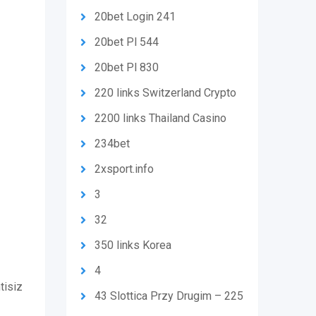
20bet Login 241
20bet Pl 544
20bet Pl 830
220 links Switzerland Crypto
2200 links Thailand Casino
234bet
2xsport.info
3
32
350 links Korea
4
tisiz
43 Slottica Przy Drugim – 225