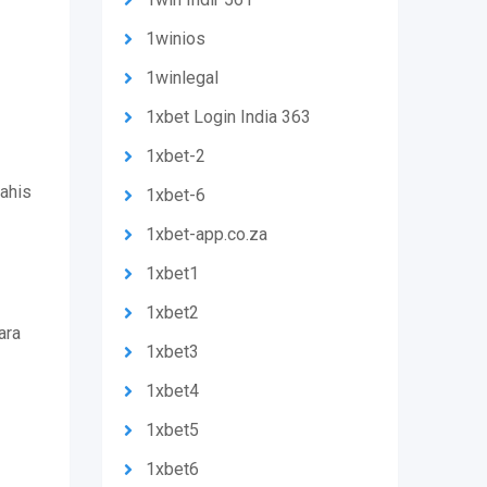
1winios
1winlegal
1xbet Login India 363
1xbet-2
bahis
1xbet-6
1xbet-app.co.za
1xbet1
1xbet2
ara
1xbet3
1xbet4
1xbet5
1xbet6