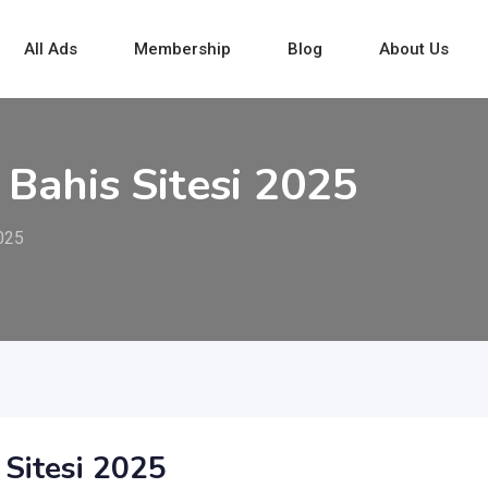
All Ads
Membership
Blog
About Us
 Bahis Sitesi 2025
2025
 Sitesi 2025