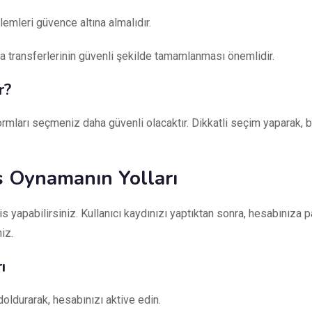
şlemleri güvence altına almalıdır.
ra transferlerinin güvenli şekilde tamamlanması önemlidir.
r?
ormları seçmeniz daha güvenli olacaktır. Dikkatli seçim yaparak, 
s Oynamanın Yolları
s yapabilirsiniz. Kullanıcı kaydınızı yaptıktan sonra, hesabınıza p
iz.
ı
doldurarak, hesabınızı aktive edin.