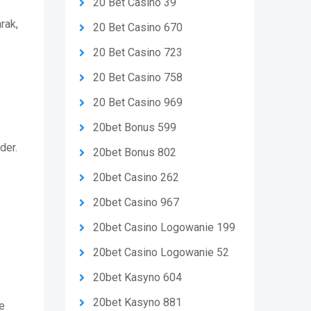
20 Bet Casino 39
rak,
20 Bet Casino 670
20 Bet Casino 723
20 Bet Casino 758
20 Bet Casino 969
20bet Bonus 599
der.
20bet Bonus 802
20bet Casino 262
20bet Casino 967
20bet Casino Logowanie 199
20bet Casino Logowanie 52
20bet Kasyno 604
20bet Kasyno 881
e