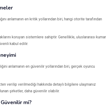
emeler
ğını anlamanın en kritik yollarından biri, hangi otorite tarafından
klarını koruyan sistemlere sahiptir. Genellikle, uluslararası kumar
venli kabul edilir.
eneyimi
iğini anlamanın en güvenilir yollarından biri, gerçek oyuncu
en verilip verilmediği hakkında detaylı bilgilere ulaşmanız
n şirketler, daha güvenilir olabilir.
 Güvenilir mi?