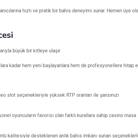
nıcılarına hızlı ve pratik bir bahis deneyimi sunar. Hemen üye ola
cesi
rıyla büyük bir kitleye ulaşır.
salara kadar hem yeni başlayanlara hem de profesyonellere hitap e
ideo slot seçenekleriyle yüksek RTP oranları ile şansınızı
yonel oyuncuların favorisi olan farklı kurallara sahip casino masa
ntü kalitesiyle desteklenen anlık bahis imkanı sunan seçeneklerl