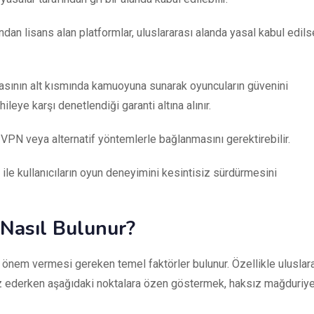
ından lisans alan platformlar, uluslararası alanda yasal kabul edils
ayfasının alt kısmında kamuoyuna sunarak oyuncuların güvenini
eye karşı denetlendiği garanti altına alınır.
VPN veya alternatif yöntemlerle bağlanmasını gerektirebilir.
ı ile kullanıcıların oyun deneyimini kesintisiz sürdürmesini
 Nasıl Bulunur?
 önem vermesi gereken temel faktörler bulunur. Özellikle uluslar
iz ederken aşağıdaki noktalara özen göstermek, haksız mağduriye