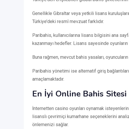
Genellikle Gibraltar veya yetkili lisans kuruluşlar
Türkiye’deki resmî mevzuat farklıdır.
Paribahis, kullanıcılarına lisans bilgisini ana s
kazanmayı hedefler. Lisans sayesinde oyunların hil
Buna rağmen, mevcut bahis yasaları, oyuncuların 
Paribahis yönetimi ise alternatif giriş bağlantılar
amaçlamaktadır.
En İyi Online Bahis Sitesi
İnternetten casino oyunları oynamak isteyenlerin
lisanslı çevrimiçi kumarhane seçeneklerini anal
önlemenizi sağlar.