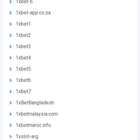
1xbet-6
1xbet-app.co.za
1xbet1
1xbet2
1xbet3
1xbet4
1xbet5
1xbet6
1xbet7
1xBetBangladesh
1xbetmalaysia.com
1xbetmaroc.info
1xslot-arg