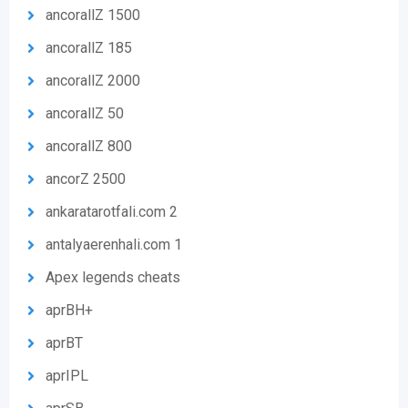
ancorallZ 1500
ancorallZ 185
ancorallZ 2000
ancorallZ 50
ancorallZ 800
ancorZ 2500
ankaratarotfali.com 2
antalyaerenhali.com 1
Apex legends cheats
aprBH+
aprBT
aprIPL