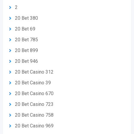
2
20 Bet 380
20 Bet 69
20 Bet 785
20 Bet 899
20 Bet 946
20 Bet Casino 312
20 Bet Casino 39
20 Bet Casino 670
20 Bet Casino 723
20 Bet Casino 758
20 Bet Casino 969