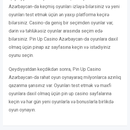
Azərbaycan-da keçmiş oyunları izləyə bilərsiniz və yeni
oyunları test etmək üçün ən yaxşı platforma keçirə
bilərsiniz. Casino-da geniş bir seçimden oyunlar var,
dərin və təhlükəsiz oyunlar arasında seçim edə
bilərsiniz. Pin Up Casino Azərbaycan-da oyunlara daxil
olmaq üçün pinap az sayfasına keçin və istədiyiniz
oyunu seçin.
Qeydiyyatdan keçdikdən sonra, Pin Up Casino
Azərbaycan-da rahat oyun oynayaraq milyonlarca azınlıq
qazanma şansınız var. Oyunları test etmək və məxfi
oyunlara daxil olmaq üçün pin up casino sayfalarına
keçin və hər gün yeni oyunlarla və bonuslarla birlikdə
oyun oynayın.