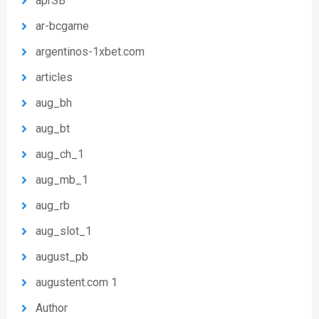
aprSB
ar-bcgame
argentinos-1xbet.com
articles
aug_bh
aug_bt
aug_ch_1
aug_mb_1
aug_rb
aug_slot_1
august_pb
augustent.com 1
Author