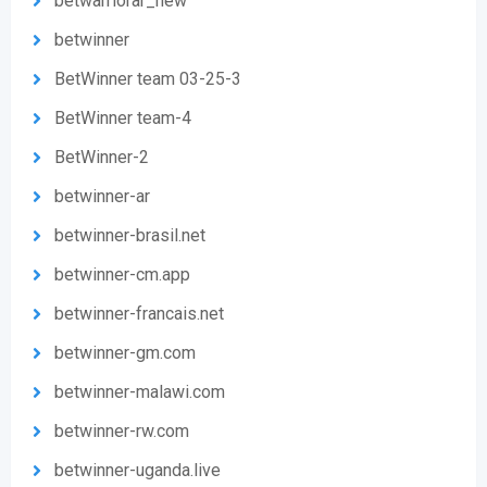
betwarriorar_new
betwinner
BetWinner team 03-25-3
BetWinner team-4
BetWinner-2
betwinner-ar
betwinner-brasil.net
betwinner-cm.app
betwinner-francais.net
betwinner-gm.com
betwinner-malawi.com
betwinner-rw.com
betwinner-uganda.live