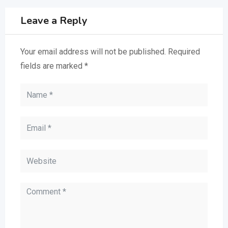
Leave a Reply
Your email address will not be published.
Required
fields are marked
*