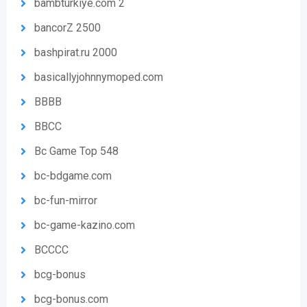
bambturkiye.com 2
bancorZ 2500
bashpirat.ru 2000
basicallyjohnnymoped.com
BBBB
BBCC
Bc Game Top 548
bc-bdgame.com
bc-fun-mirror
bc-game-kazino.com
BCCCC
bcg-bonus
bcg-bonus.com