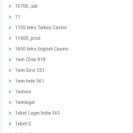
10700_sat
11
1100 links Turkey Casino
11400_prod
1650 links English Casino
1win Chile 919
1win Giris 551
1win Indir 561
1winios
1winlegal
1xbet Login India 363
1xbet-2