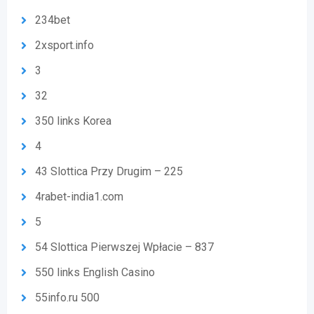
234bet
2xsport.info
3
32
350 links Korea
4
43 Slottica Przy Drugim – 225
4rabet-india1.com
5
54 Slottica Pierwszej Wpłacie – 837
550 links English Casino
55info.ru 500