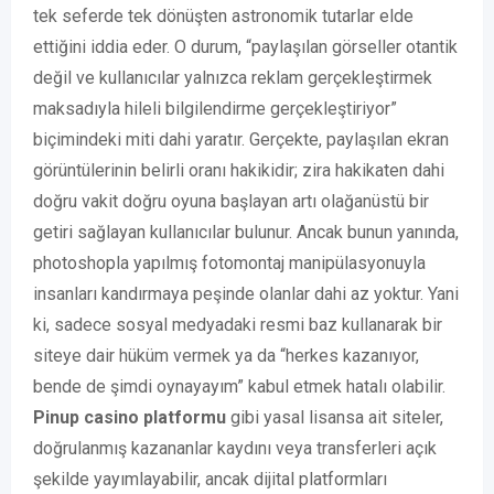
tek seferde tek dönüşten astronomik tutarlar elde
ettiğini iddia eder. O durum, “paylaşılan görseller otantik
değil ve kullanıcılar yalnızca reklam gerçekleştirmek
maksadıyla hileli bilgilendirme gerçekleştiriyor”
biçimindeki miti dahi yaratır. Gerçekte, paylaşılan ekran
görüntülerinin belirli oranı hakikidir; zira hakikaten dahi
doğru vakit doğru oyuna başlayan artı olağanüstü bir
getiri sağlayan kullanıcılar bulunur. Ancak bunun yanında,
photoshopla yapılmış fotomontaj manipülasyonuyla
insanları kandırmaya peşinde olanlar dahi az yoktur. Yani
ki, sadece sosyal medyadaki resmi baz kullanarak bir
siteye dair hüküm vermek ya da “herkes kazanıyor,
bende de şimdi oynayayım” kabul etmek hatalı olabilir.
Pinup casino platformu
gibi yasal lisansa ait siteler,
doğrulanmış kazananlar kaydını veya transferleri açık
şekilde yayımlayabilir, ancak dijital platformları