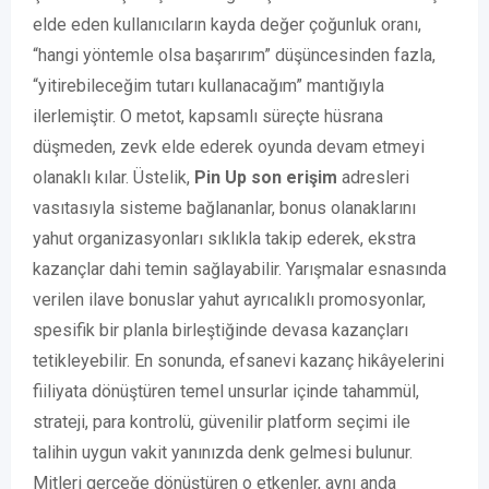
elde eden kullanıcıların kayda değer çoğunluk oranı,
“hangi yöntemle olsa başarırım” düşüncesinden fazla,
“yitirebileceğim tutarı kullanacağım” mantığıyla
ilerlemiştir. O metot, kapsamlı süreçte hüsrana
düşmeden, zevk elde ederek oyunda devam etmeyi
olanaklı kılar. Üstelik,
Pin Up son erişim
adresleri
vasıtasıyla sisteme bağlananlar, bonus olanaklarını
yahut organizasyonları sıklıkla takip ederek, ekstra
kazançlar dahi temin sağlayabilir. Yarışmalar esnasında
verilen ilave bonuslar yahut ayrıcalıklı promosyonlar,
spesifik bir planla birleştiğinde devasa kazançları
tetikleyebilir. En sonunda, efsanevi kazanç hikâyelerini
fiiliyata dönüştüren temel unsurlar içinde tahammül,
strateji, para kontrolü, güvenilir platform seçimi ile
talihin uygun vakit yanınızda denk gelmesi bulunur.
Mitleri gerçeğe dönüştüren o etkenler, aynı anda