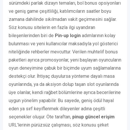
sürümdeki parlak dizayn temaları, bol bonus opsiyonları
ve geniş game çeşitliliği, katılımcıların saatler boyu
zamana dahilinde sıkılmadan vakit geçirmesini sağlar.
Söz konusu sitelerin en fazla ilgi uyandıran
bileşenlerinden biri de
Pin-up login
adımlarının kolay
bulunması ve yeni kullanıcılar maksadıyla yol gösterici
niteliğinde rehberler mevcuttur. Verilen muhtelif bonus
paketleri ayrıca promosyonlar, yeni başlayan oyuncuların
oyun deneyimine çabuk bir biçimde uyum sağlamalarına
destekçi olur. İhtiyaç duyulursa yönteme dayalı masa
oyunlarında, ya da aksiyon dolup taşan slot oyunlarında
üye olanlar, kendi rağbet bölümlerine ayrıca becerilerine
uygun yönelim yapabilir. Bu sayede, geniş ödül hayal
eden ya sırf keyiflenmek dileyenler adına çeşitli
seçenekler oluşur. Öte taraftan,
pinup güncel erişim
URL’lerinin pürüzsüz çalışması, söz konusu şirket