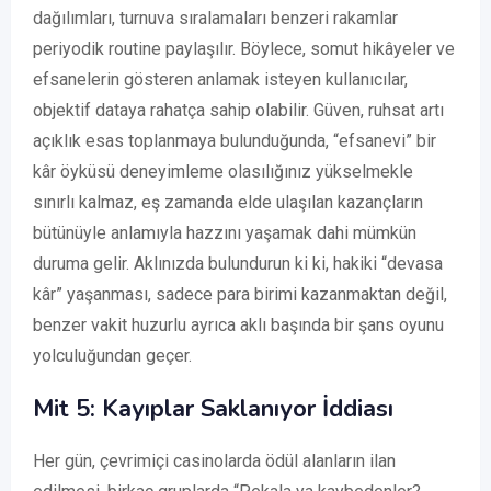
dağılımları, turnuva sıralamaları benzeri rakamlar
periyodik routine paylaşılır. Böylece, somut hikâyeler ve
efsanelerin gösteren anlamak isteyen kullanıcılar,
objektif dataya rahatça sahip olabilir. Güven, ruhsat artı
açıklık esas toplanmaya bulunduğunda, “efsanevi” bir
kâr öyküsü deneyimleme olasılığınız yükselmekle
sınırlı kalmaz, eş zamanda elde ulaşılan kazançların
bütünüyle anlamıyla hazzını yaşamak dahi mümkün
duruma gelir. Aklınızda bulundurun ki ki, hakiki “devasa
kâr” yaşanması, sadece para birimi kazanmaktan değil,
benzer vakit huzurlu ayrıca aklı başında bir şans oyunu
yolculuğundan geçer.
Mit 5: Kayıplar Saklanıyor İddiası
Her gün, çevrimiçi casinolarda ödül alanların ilan