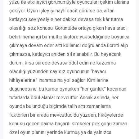
yüzü ile etkileyici görünümüyle oyuncuları çekim alanına
çekiyor. Oyun işleyişi hayli basit görülse da, artan
katlayıcı seviyesiyle her dakika devasa tek kâr tutma
olasılığı söz konusu. Görüntüde ortaya çıkan hava aracı,
belirli herhangi bir multiplikatöre yükseldiğinde boyunca
çıkmaya devam eder artı kullanıcı doğru anda ücreti alıp
çıkmazsa, katlayıcı aniden sıfırlanabilir. Bu heyecanlı
durum, kısa sürede devasa ödül edinme kazanma
olasılığı yüzünden sayısız oyuncunun “havacı
hikâyelerine” inanmasına yol sağlar. Kimilerine
düşüncesine, bu kumar oynarken “her günlük” kocaman
tutarlarda ödül alanlar mevcuttur. Ancak aslında, her
oyunda bulunduğu biçimde talih artı zamanlama
faktörleri bir arada mevcuttur. Bu yüzden, hikâyelerde
konusu geçen daima başarılı kimseler pek çoğu zaman
özel oyun planını yerinde kurmuş ya da yalnızca