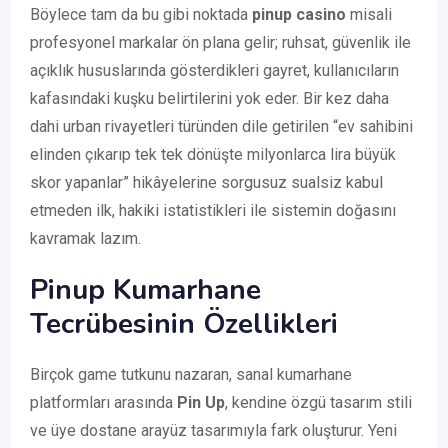
Böylece tam da bu gibi noktada
pinup casino
misali
profesyonel markalar ön plana gelir; ruhsat, güvenlik ile
açıklık hususlarında gösterdikleri gayret, kullanıcıların
kafasındaki kuşku belirtilerini yok eder. Bir kez daha
dahi urban rivayetleri türünden dile getirilen “ev sahibini
elinden çıkarıp tek tek dönüşte milyonlarca lira büyük
skor yapanlar” hikâyelerine sorgusuz sualsiz kabul
etmeden ilk, hakiki istatistikleri ile sistemin doğasını
kavramak lazım.
Pinup Kumarhane
Tecrübesinin Özellikleri
Birçok game tutkunu nazaran, sanal kumarhane
platformları arasında
Pin Up
, kendine özgü tasarım stili
ve üye dostane arayüz tasarımıyla fark oluşturur. Yeni