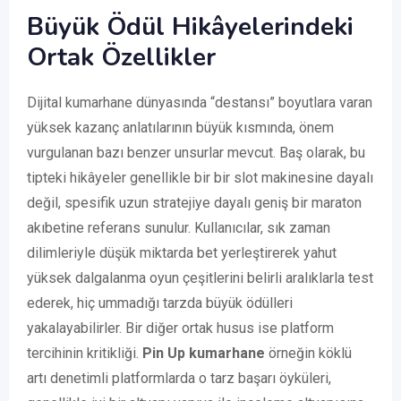
Büyük Ödül Hikâyelerindeki
Ortak Özellikler
Dijital kumarhane dünyasında “destansı” boyutlara varan
yüksek kazanç anlatılarının büyük kısmında, önem
vurgulanan bazı benzer unsurlar mevcut. Baş olarak, bu
tipteki hikâyeler genellikle bir bir slot makinesine dayalı
değil, spesifik uzun stratejiye dayalı geniş bir maraton
akıbetine referans sunulur. Kullanıcılar, sık zaman
dilimleriyle düşük miktarda bet yerleştirerek yahut
yüksek dalgalanma oyun çeşitlerini belirli aralıklarla test
ederek, hiç ummadığı tarzda büyük ödülleri
yakalayabilirler. Bir diğer ortak husus ise platform
tercihinin kritikliği.
Pin Up kumarhane
örneğin köklü
artı denetimli platformlarda o tarz başarı öyküleri,