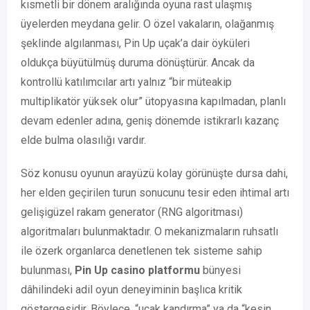
kısmetli bir dönem aralığında oyuna rast ulaşmış
üyelerden meydana gelir. O özel vakaların, olağanmış
şeklinde algılanması, Pin Up uçak’a dair öyküleri
oldukça büyütülmüş duruma dönüştürür. Ancak da
kontrollü katılımcılar artı yalnız “bir müteakip
multiplikatör yüksek olur” ütopyasına kapılmadan, planlı
devam edenler adına, geniş dönemde istikrarlı kazanç
elde bulma olasılığı vardır.
Söz konusu oyunun arayüzü kolay görünüşte dursa dahi,
her elden geçirilen turun sonucunu tesir eden ihtimal artı
gelişigüzel rakam generator (RNG algoritması)
algoritmaları bulunmaktadır. O mekanizmaların ruhsatlı
ile özerk organlarca denetlenen tek sisteme sahip
bulunması,
Pin Up casino platformu
bünyesi
dâhilindeki adil oyun deneyiminin başlıca kritik
göstergesidir. Böylece, “uçak kandırma” ya da “kesin