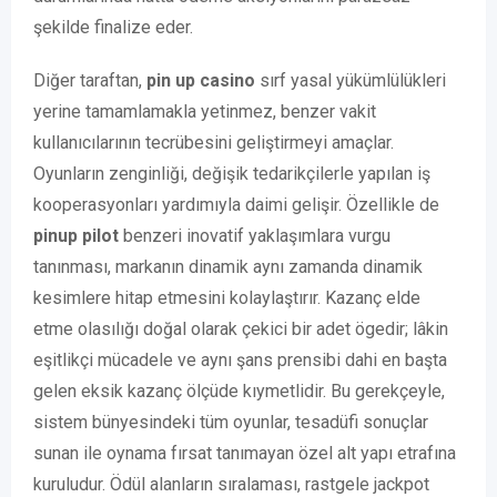
şekilde finalize eder.
Diğer taraftan,
pin up casino
sırf yasal yükümlülükleri
yerine tamamlamakla yetinmez, benzer vakit
kullanıcılarının tecrübesini geliştirmeyi amaçlar.
Oyunların zenginliği, değişik tedarikçilerle yapılan iş
kooperasyonları yardımıyla daimi gelişir. Özellikle de
pinup pilot
benzeri inovatif yaklaşımlara vurgu
tanınması, markanın dinamik aynı zamanda dinamik
kesimlere hitap etmesini kolaylaştırır. Kazanç elde
etme olasılığı doğal olarak çekici bir adet ögedir; lâkin
eşitlikçi mücadele ve aynı şans prensibi dahi en başta
gelen eksik kazanç ölçüde kıymetlidir. Bu gerekçeyle,
sistem bünyesindeki tüm oyunlar, tesadüfi sonuçlar
sunan ile oynama fırsat tanımayan özel alt yapı etrafına
kuruludur. Ödül alanların sıralaması, rastgele jackpot