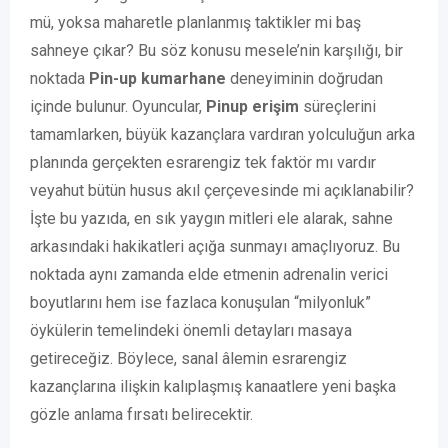
mü, yoksa maharetle planlanmış taktikler mi baş
sahneye çıkar? Bu söz konusu mesele’nin karşılığı, bir
noktada
Pin-up kumarhane
deneyiminin doğrudan
içinde bulunur. Oyuncular,
Pinup erişim
süreçlerini
tamamlarken, büyük kazançlara vardıran yolculuğun arka
planında gerçekten esrarengiz tek faktör mı vardır
veyahut bütün husus akıl çerçevesinde mi açıklanabilir?
İşte bu yazıda, en sık yaygın mitleri ele alarak, sahne
arkasındaki hakikatleri açığa sunmayı amaçlıyoruz. Bu
noktada aynı zamanda elde etmenin adrenalin verici
boyutlarını hem ise fazlaca konuşulan “milyonluk”
öykülerin temelindeki önemli detayları masaya
getireceğiz. Böylece, sanal âlemin esrarengiz
kazançlarına ilişkin kalıplaşmış kanaatlere yeni başka
gözle anlama fırsatı belirecektir.