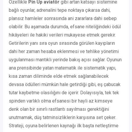
Özellikle
Pin Up aviatör
gibi artan katsayı sistemine
bağlı oyunlar, adrenalini tepe noktaya çıkarsa dahi,
plansız hamleler sonrasında ani zararlara dahi sebep
olabilir. Bu aşamada durumda, efsane niteliğindeki ödül
hikâyeleri ile hakiki verileri mukayese etmek gerekir.
Getirilerin yanı sıra oyun sırasında görülen kayıpların
dahi her zaman hesaba eklenmesi ve tehlike yönetimi
uygulanması mantıklı yerinde bakış açısı sağlar. Oyunun
ana prensibinde yatan matematik ile sistematik yapı,
kısa zaman diliminde elde etmek sağlanabilecek
devasa ödülleri mümkün hale getirdiği gibi, eş çabucak
tutar kaybetme olasılığını de içerir. Dolayısıyla, tek tek
spinden varlıklı olma efsanesi bir hayli az kimseye
denk olan bir sınırlı rastlantı sayılması gerektiğini
unutmamak, düş tatminsizliklerin karşısına set çeker.
Strateji, oyuna belirlenen kaynağı ilk başta netleştirme